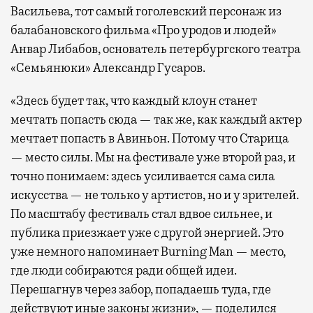
Васильева, тот самый гоголевский персонаж из
балабановского фильма «Про уродов и людей»
Анвар Либабов, основатель петербургского театра
«Семьянюки» Александр Гусаров.
«Здесь будет так, что каждый клоун станет
мечтать попасть сюда — так же, как каждый актер
мечтает попасть в Авиньон. Потому что Старица
— место силы. Мы на фестивале уже второй раз, и
точно понимаем: здесь усиливается сама сила
искусства — не только у артистов, но и у зрителей.
По масштабу фестиваль стал вдвое сильнее, и
публика приезжает уже с другой энергией. Это
уже немного напоминает Burning Man — место,
где люди собираются ради общей идеи.
Перешагнув через забор, попадаешь туда, где
действуют иные законы жизни», — поделился