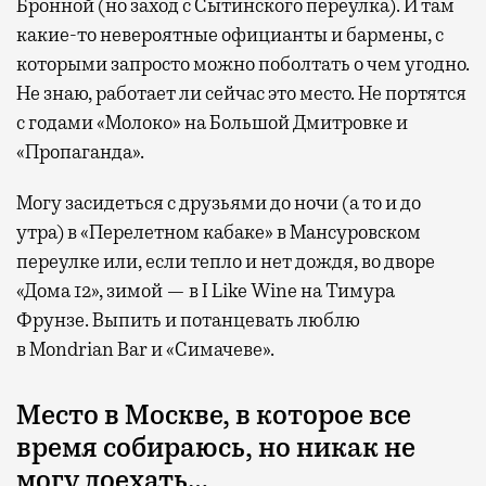
Бронной (но заход с Сытинского переулка). И там
какие-то невероятные официанты и бармены, с
которыми запросто можно поболтать о чем угодно.
Не знаю, работает ли сейчас это место. Не портятся
с годами «Молоко» на Большой Дмитровке и
«Пропаганда».
Могу засидеться с друзьями до ночи (а то и до
утра) в «Перелетном кабаке» в Мансуровском
переулке или, если тепло и нет дождя, во дворе
«Дома 12», зимой — в I Like Wine на Тимура
Фрунзе. Выпить и потанцевать люблю
в Mondrian Bar и «Симачеве».
Место в Москве, в которое все
время собираюсь, но никак не
могу доехать…