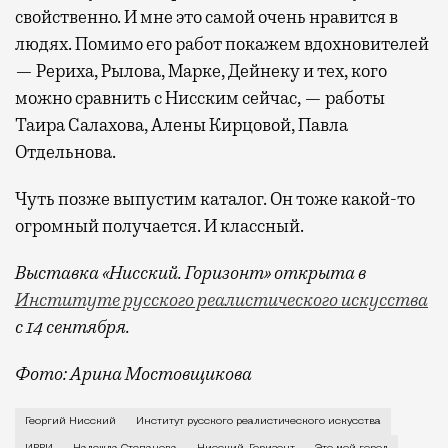
свойственно. И мне это самой очень нравится в
людях. Помимо его работ покажем вдохновителей
— Рериха, Рылова, Марке, Дейнеку и тех, кого
можно сравнить с Нисским сейчас, — работы
Таира Салахова, Алены Кирцовой, Павла
Отдельнова.
Чуть позже выпустим каталог. Он тоже какой-то
огромный получается. И классный.
Выставка «Нисский. Горизонт» открыта в
Институте русского реалистического искусства
с 14 сентября.
Фото: Арина Мостовщикова
О Москве, в которой есть все, кроме моря, о молоды
Георгий Нисский
Институт русского реалистического искусства