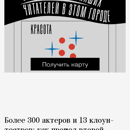
Более 300 актеров и 13 клоун-