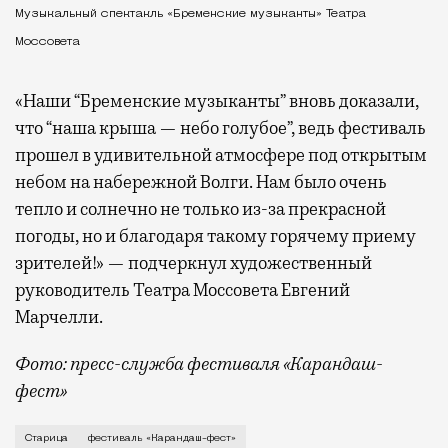
Музыкальный спектакль «Бременские музыканты» Театра
Моссовета
«Наши “Бременские музыканты” вновь доказали,
что “наша крыша — небо голубое”, ведь фестиваль
прошел в удивительной атмосфере под открытым
небом на набережной Волги. Нам было очень
тепло и солнечно не только из-за прекрасной
погоды, но и благодаря такому горячему приему
зрителей!» — подчеркнул художественный
руководитель Театра Моссовета Евгений
Марчелли.
Фото: пресс-служба фестиваля «Карандаш-
фест»
В минувший уикенд маленькая Старица в Тверской об
Старица
фестиваль «Карандаш-фест»