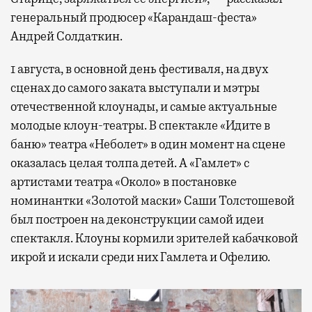
генеральный продюсер «Карандаш-феста»
Андрей Солдаткин.
1 августа, в основной день фестиваля, на двух
сценах до самого заката выступали и мэтры
отечественной клоунады, и самые актуальные
молодые клоун-театры. В спектакле «Идите в
баню» театра «Неболет» в один момент на сцене
оказалась целая толпа детей. А «Гамлет» с
артистами театра «Около» в постановке
номинантки «Золотой маски» Саши Толстошевой
был построен на деконструкции самой идеи
спектакля. Клоуны кормили зрителей кабачковой
икрой и искали среди них Гамлета и Офелию.