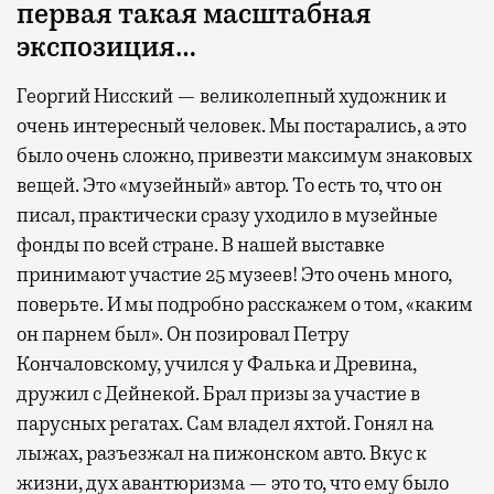
первая такая масштабная
экспозиция…
Георгий Нисский — великолепный художник и
очень интересный человек. Мы постарались, а это
было очень сложно, привезти максимум знаковых
вещей. Это «музейный» автор. То есть то, что он
писал, практически сразу уходило в музейные
фонды по всей стране. В нашей выставке
принимают участие 25 музеев! Это очень много,
поверьте. И мы подробно расскажем о том, «каким
он парнем был». Он позировал Петру
Кончаловскому, учился у Фалька и Древина,
дружил с Дейнекой. Брал призы за участие в
парусных регатах. Сам владел яхтой. Гонял на
лыжах, разъезжал на пижонском авто. Вкус к
жизни, дух авантюризма — это то, что ему было