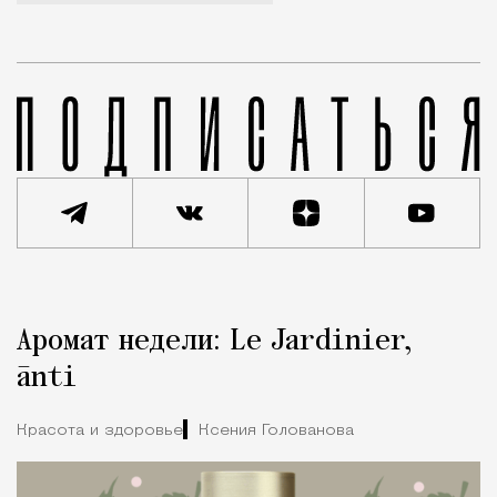
Реклама
Редакция Москвич Mag
Аромат недели: Le Jardinier,
Город
ānti
Красота и здоровье
Ксения Голованова