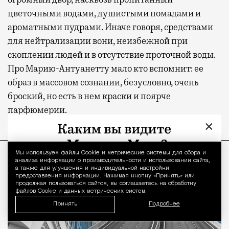
цветочными водами, душистыми помадами и
ароматными пудрами. Иначе говоря, средствами
для нейтрализации вони, неизбежной при
скоплении людей и в отсутствие проточной воды.
Про Марию-Антуанетту мало кто вспомнит: ее
образ в массовом сознании, безусловно, очень
броский, но есть в нем краски и поярче
парфюмерии.
×
ПРОДОЛЖЕНИЕ НИЖЕ
Мы используем файлы Сookie и метрические системы для сбора и
Уведомление 
анализа информации о производительности и использовании сайта,
а также для улучшения и индивидуальной настройки
предоставления информации. Нажимая кнопку «Принять» или
продолжая пользоваться сайтом, вы соглашаетесь на обработку
файлов Cookie и данных метрических систем.
Принять
Подробнее