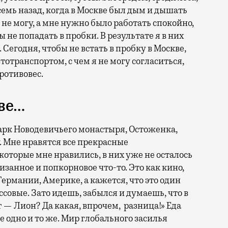
семь назад, когда в Москве был дым и дышать
 не могу, а мне нужно было работать спокойно,
бы не попадать в пробки. В результате я в них
 Сегодня, чтобы не встать в пробку в Москве,
отранспортом, с чем я не могу согласиться,
противовес.
ве…
арк Новодевичьего монастыря, Остоженка,
. Мне нравятся все прекрасные
 которые мне нравились, в них уже не осталось
изанное и попкорновое что-то. Это как кино,
Германии, Америке, а кажется, что это один
ссовые. Зато идешь, забылся и думаешь, что в
т — Лион? Да какая, впрочем, разница!» Еда
се одно и то же. Мир глобального засилья