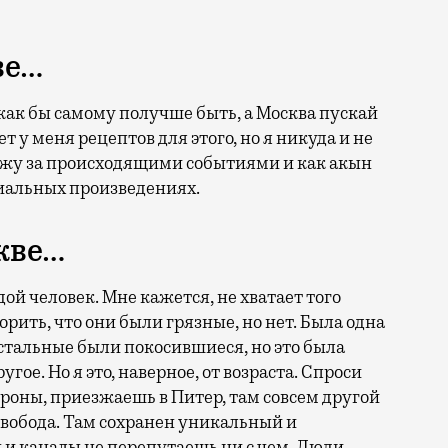
ве…
 как бы самому получше быть, а Москва пускай
ет у меня рецептов для этого, но я никуда и не
лежу за происходящими событиями и как акын
ниальных произведениях.
кве…
дой человек. Мне кажется, не хватает того
орить, что они были грязные, но нет. Была одна
стальные были покосившиеся, но это была
угое. Но я это, наверное, от возраста. Спроси
ороны, приезжаешь в Питер, там совсем другой
 свобода. Там сохранен уникальный и
 и каналы не перепутаешь ни с чем. Люди,