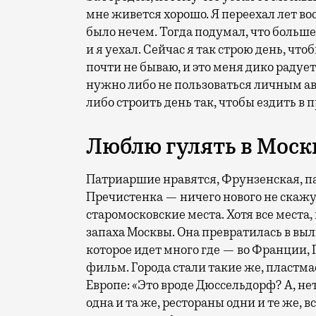
мне живется хорошо. Я переехал лет во
было нечем. Тогда подумал, что больше
и я уехал. Сейчас я так строю день, что
почти не бываю, и это меня дико радует.
нужно либо не пользоваться личным авт
либо строить день так, чтобы ездить в 
Люблю гулять в Моск
Патриаршие нравятся, Фрунзенская, п
Пречистенка — ничего нового не скажу
старомосковские места. Хотя все места,
запаха Москвы. Она превратилась в выл
которое идет много где — во Франции, 
фильм. Города стали такие же, пластма
Европе: «Это вроде Дюссельдорф? А, не
одна и та же, рестораны одни и те же, в