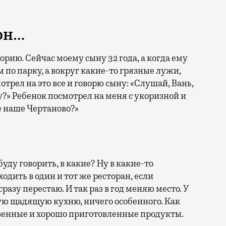
он…
рию. Сейчас моему сыну 32 года, а когда ему
 по парку, а вокруг какие-то грязные лужи,
трел на это все и говорю сыну: «Слушай, Вань,
у?» Ребенок посмотрел на меня с укоризной и
ое наше Чертаново?»
уду говорить, в какие? Ну в какие-то
ходить в один и тот же ресторан, если
сразу перестаю. И так раз в год меняю место. У
ю щадящую кухню, ничего особенного. Как
твенные и хорошо приготовленные продукты.