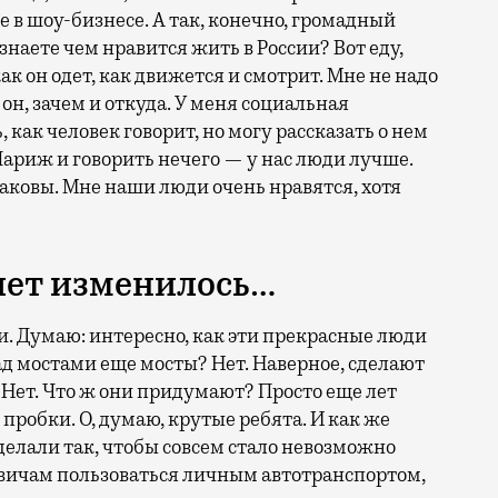
 в шоу-бизнесе. А так, конечно, громадный
знаете чем нравится жить в России? Вот еду,
как он одет, как движется и смотрит. Мне не надо
он, зачем и откуда. У меня социальная
, как человек говорит, но могу рассказать о нем
 Париж и говорить нечего — у нас люди лучше.
аковы. Мне наши люди очень нравятся, хотя
 лет изменилось…
. Думаю: интересно, как эти прекрасные люди
ад мостами еще мосты? Нет. Наверное, сделают
Нет. Что ж они придумают? Просто еще лет
 пробки. О, думаю, крутые ребята. И как же
делали так, чтобы совсем стало невозможно
квичам пользоваться личным автотранспортом,