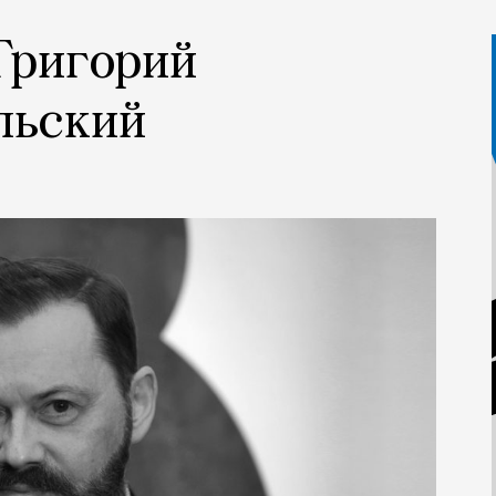
 Григорий
льский