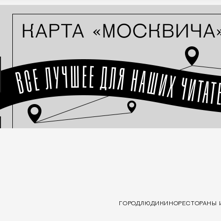
ГОРОД
ЛЮДИ
КИНО
РЕСТОРАНЫ 