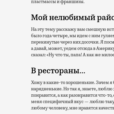
пластмассы и франшизы.
Мой нелюбимый рай
На эту тему расскажу вам смешную исто
было года четыре, мы идем с ним гуляем
перекинутые через них досочки. Я посмо
а давай, может, уедем отсюда в Америк
сказал: «Ну что ты, папа! А как же мил
В рестораны…
Хожу в какие-то хорошенькие. Зачем я б
нарядненькие. Но так я, знаете, люблю 
понравится, а как разонравится что-то, 
меня специфичный вкус — люблю таку
любому человеку, мне нравятся качес