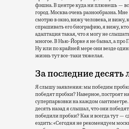
фэшна. В центре куда ни плюнешь — все
город. Москва очень разнообразна. Мне 
смотрю в окно, вижу человека, и вижу, 
спрашивать его биографию, я вижу, кто 
адаптация такая, что я могу не слышать
многое. В Нью-Йорке я не бывал, а про
Ну или по крайней мере они везде один
жизнь тут все-таки тяжелая.
За последние десять
Я слышу заявления: мы победим пробки
победят пробки? Наверное, построят н
суперпарковки на каждом сантиметре. 
десять назад я слышал, что они победят
победили пробки? Как и всегда тут — с
ездить: «Сегодня не рекомендуем мос