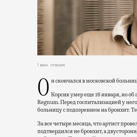
1 мин. чтения
Он скончался в московской больни
Корсик умер еще 16 января, но об 
Regnum. Перед госпитализацией у него 
больницу с подозрением на бронхит. Те
За все четыре месяца, что артист провел
подтвердился не бронхит, а двусторон