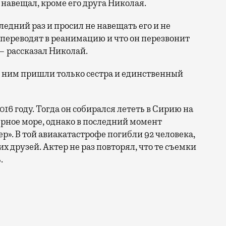
 навещал, кроме его друга Николая.
едний раз и просил не навещать его и не
о переводят в реанимацию и что он перезвонит
 — рассказал Николай.
с ним пришли только сестра и единственный
16 году. Тогда он собирался лететь в Сирию на
ерное море, однако в последний момент
ер». В той авиакатастрофе погибли 92 человека,
х друзей. Актер не раз повторял, что те съемки
.
е пролежал четыре месяца. Корсик умер еще 16 января,