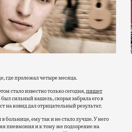
це, где пролежал четыре месяца.
этом стало известно только сегодня,
пишет
был сильный кашель, скорая забрала его в
ст на ковид дал отрицательный результат.
 в больнице, ему так и не стало лучше. У него
няя пневмония и к тому же подозрение на