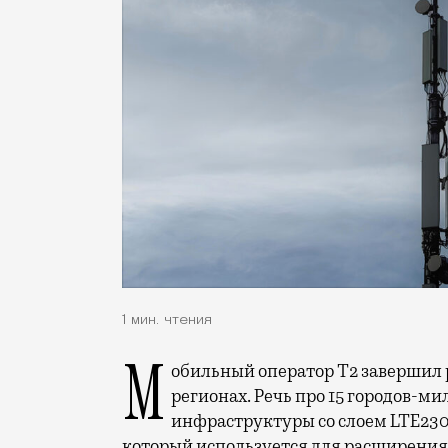
1 мин. чтения
Мобильный оператор Т2 завершил работы по увеличению скорости интернета в
регионах. Речь про 15 городов-ми
инфраструктуры со слоем LTE230
который используется для расширения 