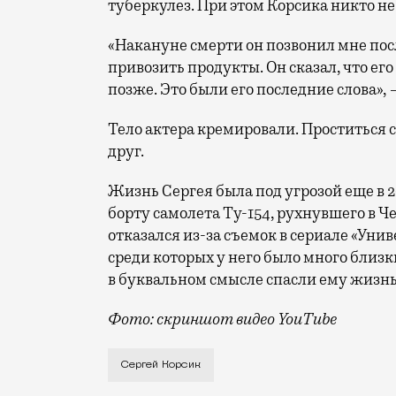
туберкулез. При этом Корсика никто не
«Накануне смерти он позвонил мне посл
привозить продукты. Он сказал, что ег
позже. Это были его последние слова»,
Тело актера кремировали. Проститься 
друг.
Жизнь Сергея была под угрозой еще в 20
борту самолета Ту-154, рухнувшего в Ч
отказался из-за съемок в сериале «Унив
среди которых у него было много близки
в буквальном смысле спасли ему жизнь
Фото: скриншот видео YouTube
Он скончался в московской больнице, гд
Сергей Корсик