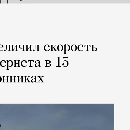
еличил скорость
ернета в 15
онниках