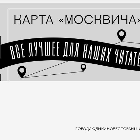
ГОРОД
ЛЮДИ
КИНО
РЕСТОРАНЫ 