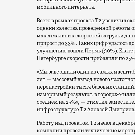
мобильного интернета.
Всего в рамках проекта Т2 увеличил ск
оценки качества проведенной работы о
максимальных скоростей загрузки данн
прирост до 33%. Таких цифр удалось до
улучшению вошли Пермь (30%), Екатери
Петербурге скорости прибавили по 25%
«Мы завершили один из самых масшта
лет — массовый вывод нового частотно
перенастройки тысяч базовых станций.
измеримый результат: в городах-милли
среднем на 25%», — отметил заместите
инфраструктуре Т2 Алексей Дмитриев
Работу над проектом Т2 начал в декабр
компании провели технические меропр