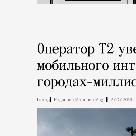
Оператор Т2 ув
мобильного инт
городах-милли
Город
Редакция Москвич Mag
27.07.2026