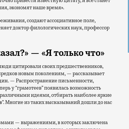
точно привести известную цитату, и все станет
лия, экономят наше время».
еживания, создают ассоциативное поле,
сняет доктор филологических наук, профессор
казал?
»
—
«
Я только что»
люди цитировали своих предшественников,
предков новым поколениям, — рассказывает
дин. — Распространение письменности,
перь у “грамотеев” появилась возможность
 различными идеями, отбирать наиболее яркие
в”. Многие из таких высказываний дошли до нас
измами — выражениями, в которых заключена