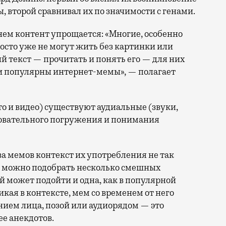
 второй сравнивал их по значимости с генами.
енем контент упрощается: «Многие, особенно
осто уже не могут жить без картинки или
 текст — прочитать и понять его — для них
 и популярны интернет-мемы», — полагает
 и видео) существуют аудиальные (звуки,
новательного погружения и понимания
ва мемов контекст их употребления не так
и можно подобрать несколько смешных
й может подойти и одна, как в популярной
икая в контексте, мем со временем от него
нием лица, позой или аудиорядом — это
ее анекдотов.