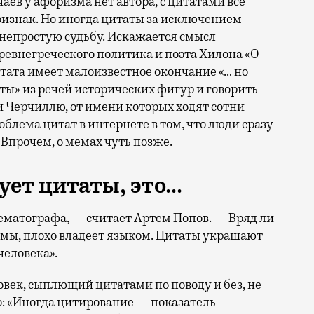
аев у афоризма нет автора, с цитатами все
признак. Но иногда цитаты за исключением
непростую судьбу. Искажается смысл
ревнегреческого политика и поэта Хилона «О
итата имеет малоизвестное окончание «… но
аты» из речей исторических фигур и говорить
и Черчиллю, от имени которых ходят сотни
блема цитат в интернете в том, что люди сразу
. Впрочем, о мемах чуть позже.
ует цитаты, это
.
..
нематографа, — считает Артем Попов. — Вряд ли
змы, плохо владеет языком. Цитаты украшают
человека».
овек, сыплющий цитатами по поводу и без, не
: «Иногда цитирование — показатель