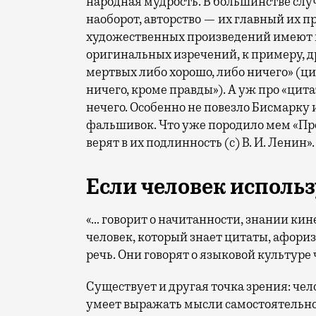
народная мудрость. В большинстве случ
наоборот, авторство — их главный их 
художественных произведений имеют 
оригинальных изречений, к примеру, д
мертвых либо хорошо, либо ничего» (ц
ничего, кроме правды»). А уж про «цит
нечего. Особенно не повезло Бисмарку 
фальшивок. Что уже породило мем «Про
верят в их подлинность (с) В. И. Ленин»
Если человек использ
«… говорит о начитанности, знании ки
человек, который знает цитаты, афори
речь. Они говорят о языковой культуре 
Существует и другая точка зрения: чел
умеет выражать мысли самостоятельно