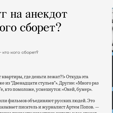
уг на анекдот
кого сборет?
же из “Двенадцати стульев”». Другие: «Много раз
Те, кто помоложе, усмехнутся: «Окей, бумер».
или фильмов объединяют русских людей. Это
сказывает писатель и журналист Артем Попов. —