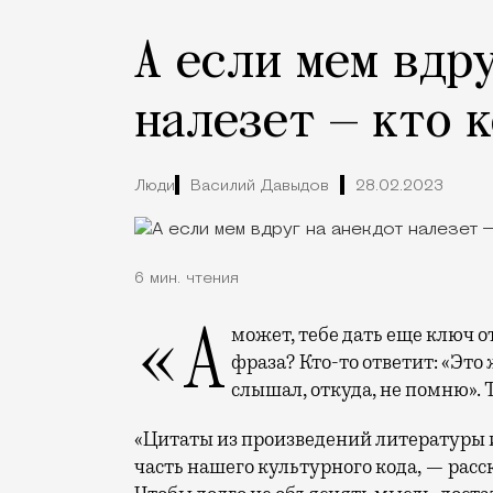
А если мем вдр
налезет — кто 
Люди
Василий Давыдов
28.02.2023
6 мин. чтения
«А может, тебе дать еще ключ от квартиры, где деньги лежат?!» Откуда эта
фраза? Кто-то ответит: «Это 
слышал, откуда, не помню». 
«Цитаты из произведений литературы 
часть нашего культурного кода, — рас