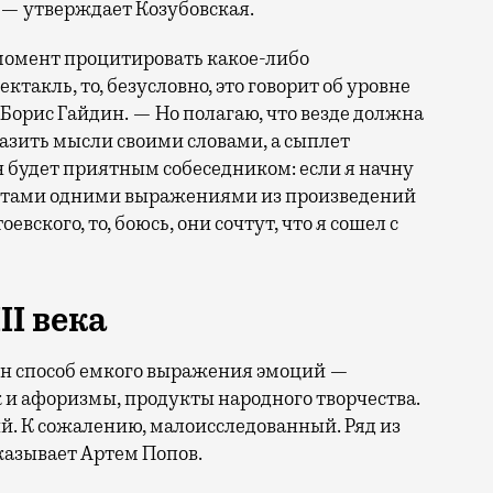
 — утверждает Козубовская.
 момент процитировать какое-либо
такль, то, безусловно, это говорит об уровне
Борис Гайдин. — Но полагаю, что везде должна
разить мысли своими словами, а сыплет
он будет приятным собеседником: если я начну
ентами одними выражениями из произведений
вского, то, боюсь, они сочтут, что я сошел с
II века
ин способ емкого выражения эмоций —
к и афоризмы, продукты народного творчества.
. К сожалению, малоисследованный. Ряд из
казывает Артем Попов.