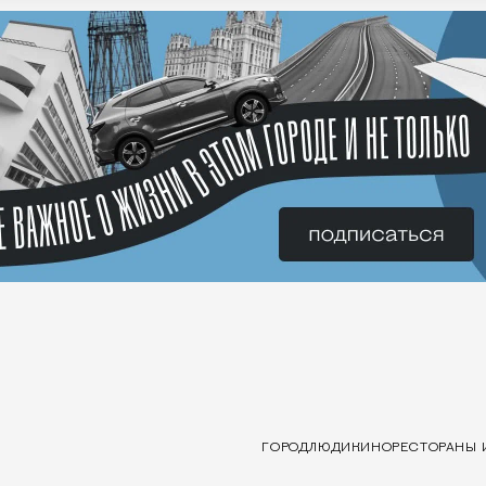
ГОРОД
ЛЮДИ
КИНО
РЕСТОРАНЫ 