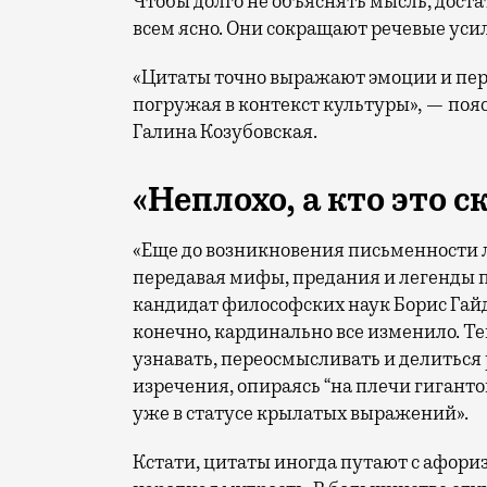
Чтобы долго не объяснять мысль, доста
всем ясно. Они сокращают речевые уси
«Цитаты точно выражают эмоции и пер
погружая в контекст культуры», — поя
Галина Козубовская.
«Неплохо, а кто это с
«Еще до возникновения письменности 
передавая мифы, предания и легенды 
кандидат философских наук Борис Гай
конечно, кардинально все изменило. Те
узнавать, переосмысливать и делиться
изречения, опираясь “на плечи гиганто
уже в статусе крылатых выражений».
Кстати, цитаты иногда путают с афор