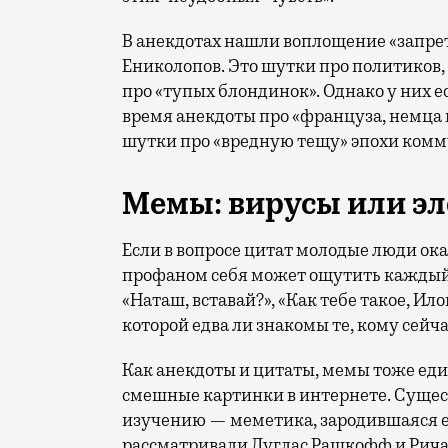
В анекдотах нашли воплощение «запре
Ениколопов. Это шутки про политиков,
про «тупых блондинок». Однако у них е
время анекдоты про «француза, немца и
шутки про «вредную тещу» эпохи комм
Мемы: вирусы или э
Если в вопросе цитат молодые люди ок
профаном себя может ощутить каждый б
«Наташ, вставай?», «Как тебе такое, Ило
которой едва ли знакомы те, кому сейчас
Как анекдоты и цитаты, мемы тоже ед
смешные картинки в интернете. Сущес
изучению — меметика, зародившаяся ещ
рассматривали Дуглас Рашкофф и Рича