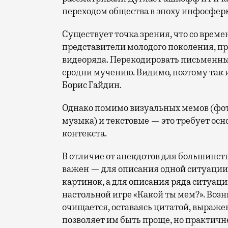
переходом общества в эпоху инфосферы,
Существует точка зрения, что со врем
представители молодого поколения, пр
видеоряда. Перекодировать письменный
сродни мучению. Видимо, поэтому так
Борис Гайдин.
Однако помимо визуальных мемов (фото
музыка) и текстовые — это требует ос
контекста.
В отличие от анекдотов для большинст
важен — для описания одной ситуаци
картинок, а для описания ряда ситуаци
настольной игре «Какой ты мем?». Возн
очищается, оставаясь цитатой, выраже
позволяет им быть проще, но практичн