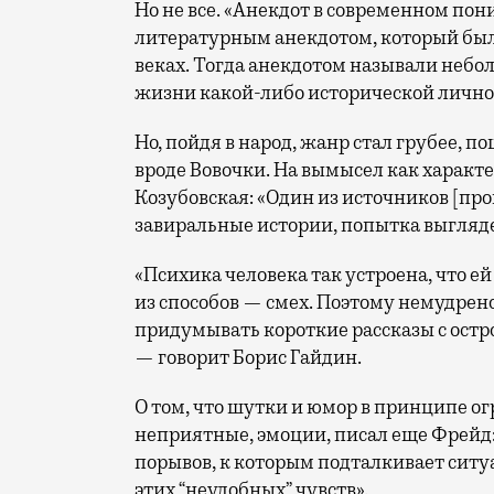
Но не все. «Анекдот в современном по
литературным анекдотом, который был
веках. Тогда анекдотом называли небо
жизни какой-либо исторической личнос
Но, пойдя в народ, жанр стал грубее,
вроде Вовочки. На вымысел как характ
Козубовская: «Один из источников [п
завиральные истории, попытка выгляде
«Психика человека так устроена, что е
из способов — смех. Поэтому немудрено
придумывать короткие рассказы с остро
— говорит Борис Гайдин.
О том, что шутки и юмор в принципе ог
неприятные, эмоции, писал еще Фрейд:
порывов, к которым подталкивает сит
этих “неудобных” чувств».