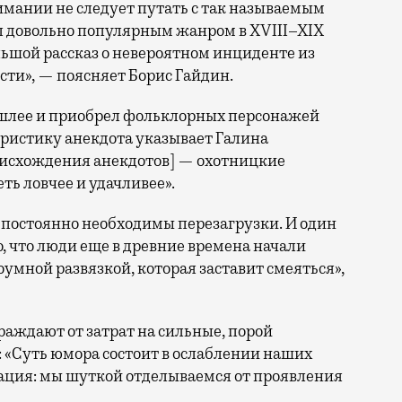
нимании не следует путать с так называемым
 довольно популярным жанром в XVIII–XIX
льшой рассказ о невероятном инциденте из
ти», — поясняет Борис Гайдин.
 пошлее и приобрел фольклорных персонажей
еристику анекдота указывает Галина
роисхождения анекдотов] — охотницкие
ть ловчее и удачливее».
й постоянно необходимы перезагрузки. И один
, что люди еще в древние времена начали
умной развязкой, которая заставит смеяться»,
раждают от затрат на сильные, порой
 «Суть юмора состоит в ослаблении наших
уация: мы шуткой отделываемся от проявления