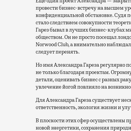
Еще один проект Александра — закрыты
провести бизнес-встречу на высшем ур
конфиденциальной обстановке. Судя по
стало следствием совокупности теорет
Гарез бывал в лучших бизнес-клубах ми
обществом. Он не просто посещал лонд
Norwood Club, а внимательно наблюдал
следует перенять.
Но имя Александра Гареза регулярно п
не только благодаря проектам. Огромн
детали, оценивать бизнес с разных раку
увлечение йогой повлияло на возникно
Для Александра Гареза существует не
ответственность, экология жизни и ул
В плоскости этих сфер осуществлены п
новой энергетики, сохранения природн