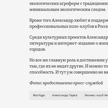
экологических агроферм с традиционн
минимальным экологическим следом.
Кроме того Александр любит и поддерж
профессиональных поло-клубов в Росс
Среди культурных проектов Александр
литературы и интернет-издание о жиз
городов.
Но все же главную роль в достижении 
там, где их не видят другие. И можно 
способность. И тут уж совершенно не в
Фото: предоставлено пресс-службой
Зарубежные инвесторы нередко обращаю
MiaYoga
Александр Гарез
бизнес-клуб Ke