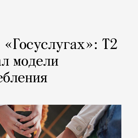
а «Госуслугах»: Т2
ал модели
ебления