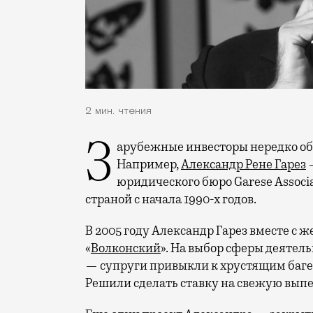
2 мин. чтения
Зарубежные инвесторы нередко обращают внимание на российский рынок.
Например,
Александр Рене Гарез
—
юридического бюро Garese Assoc
страной с начала 1990-х годов.
В 2005 году Александр Гарез вместе с 
«
Волконский
». На выбор сферы деяте
— супруги привыкли к хрустящим баге
Решили сделать ставку на свежую выпеч