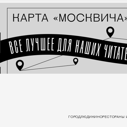
ГОРОД
ЛЮДИ
КИНО
РЕСТОРАНЫ 