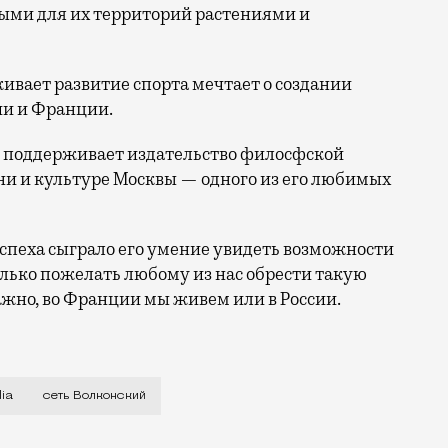
ыми для их территорий растениями и
ивает развитие спорта мечтает о создании
ии и Франции.
 поддерживает издательство филосфской
ни и культуре Москвы — одного из его любимых
успеха сыграло его умение увидеть возможности
только пожелать любому из нас обрести такую
ажно, во Франции мы живем или в России.
т внимание на российский рынок. Например, Александр
lia
сеть Волконский