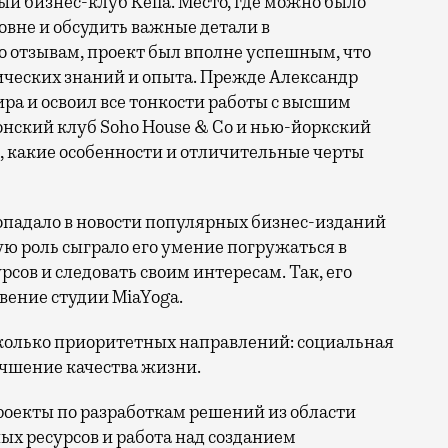
й бизнес-клуб Kelia. Место, где можно было
овне и обсудить важные детали в
 отзывам, проект был вполне успешным, что
ических знаний и опыта. Прежде Александр
ра и освоил все тонкости работы с высшим
онский клуб Soho House & Co и нью-йоркский
, какие особенности и отличительные черты
опадало в новости популярных бизнес-изданий
ую роль сыграло его умение погружаться в
рсов и следовать своим интересам. Так, его
вение студии MiaYoga.
сколько приоритетных направлений: социальная
учшение качества жизни.
роекты по разработкам решений из области
ых ресурсов и работа над созданием