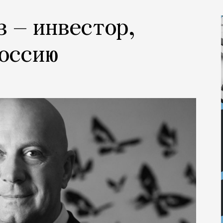
з — инвестор,
Россию