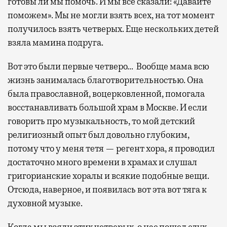
готовы ли мы помочь. И мы все сказали: «Давайте
поможем». Мы не могли взять всех, на тот момент
получилось взять четверых. Еще нескольких детей
взяла мамина подруга.
Вот это были первые четверо… Вообще мама всю
жизнь занималась благотворительностью. Она
была православной, воцерковленной, помогала
восстанавливать большой храм в Москве. И если
говорить про музыкальность, то мой детский
религиозный опыт был довольно глубоким,
потому что у меня тетя — регент хора, я проводил
достаточно много времени в храмах и слушал
григорианские хоралы и всякие подобные вещи.
Отсюда, наверное, и появилась вот эта вот тяга к
духовной музыке.
Когда мы взяли этих четверых, о нас пошел слух.