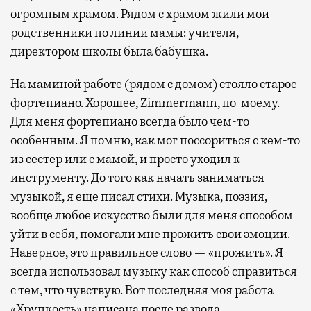
огромным храмом. Рядом с храмом жили мои
родственники по линии мамы: учителя,
директором школы была бабушка.
На маминой работе (рядом с домом) стояло старое
фортепиано. Хорошее, Zimmermann, по-моему.
Для меня фортепиано всегда было чем-то
особенным. Я помню, как мог поссориться с кем-то
из сестер или с мамой, и просто уходил к
инструменту. До того как начать заниматься
музыкой, я еще писал стихи. Музыка, поэзия,
вообще любое искусство были для меня способом
уйти в себя, помогали мне прожить свои эмоции.
Наверное, это правильное слово — «прожить». Я
всегда использовал музыку как способ справиться
с тем, что чувствую. Вот последняя моя работа
«Хрупкость» написана после развода…