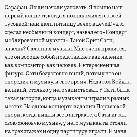
Сарафан. Люди начали узнавать. Я помню наш
первый концерт, когда я познакомился со всей
тусовкой: нам дали пятницу вечер в LevelDva. Я
сделал необычный концерт, назвал его «Концерт
меблировочной музыки». Такой Эрик Сати,
знаешь? Салонная музыка. Мне очень нравится,
что он вообще собой представляет как явление,
как композитор, как человек. Интереснейшая
фигура. Сати безусловно гений, потому что он
опередил и музыку, и свое время. Недаром Кейдж,
великий, столько у него заимствовал. У Сати была
такая история, когда музыканты играли в разных
местах. На одном концерте в здании Парижской
оперы, когда вышли все в антракте, а Сати играл
свою фоновую музыку, у него музыканты стояли
на трех этажах и одну партитуру играли. И меня