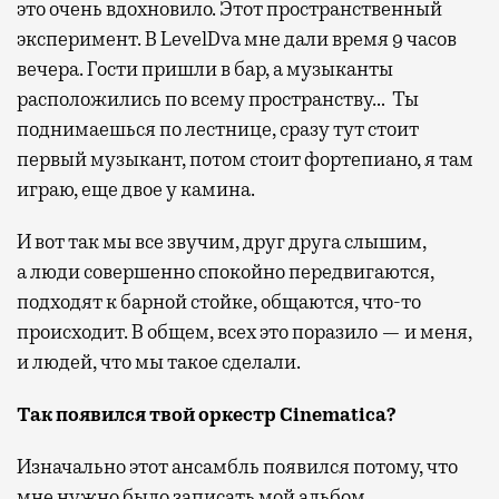
это очень вдохновило. Этот пространственный
эксперимент. В LevelDva мне дали время 9 часов
вечера. Гости пришли в бар, а музыканты
расположились по всему пространству… Ты
поднимаешься по лестнице, сразу тут стоит
первый музыкант, потом стоит фортепиано, я там
играю, еще двое у камина.
И вот так мы все звучим, друг друга слышим,
а люди совершенно спокойно передвигаются,
подходят к барной стойке, общаются, что-то
происходит. В общем, всех это поразило — и меня,
и людей, что мы такое сделали.
Так появился твой оркестр Cinematica?
Изначально этот ансамбль появился потому, что
мне нужно было записать мой альбом.