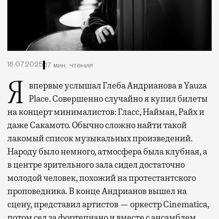
16.07.2025
17 мин. чтения
Я впервые услышал Глеба Андрианова в Yauza
Place. Совершенно случайно я купил билеты
на концерт минималистов: Гласс, Найман, Райх и
даже Сакамото. Обычно сложно найти такой
лакомый список музыкальных произведений.
Народу было немного, атмосфера была клубная, а
в центре зрительного зала сидел достаточно
молодой человек, похожий на протестантского
проповедника. В конце Андрианов вышел на
сцену, представил артистов — оркестр Cinematica,
потом сел за фортепиано и вместе с ансамблем