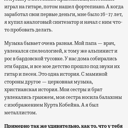
играл на гитаре, потом нашел фортепиано. А когда
заработал свои первые деньги, мне было 16−17 лет,
я купил аналоговый синтезатор и начал с ним что-
то пробовать делать.
Музыка бывает очень разная. Мой папа — врач,
увлекался спелеологией, к тому же альпинист и
рос в бардовской тусовке. У нас дома собирались
эти барды, и все мое детство прошло под звуки их
гитар и песен. Это одна история. С маминой
стороны другое — церковная музыка,
христианская история. Мои сестры и брат
увлекались гранжем, моя сестра носила балахоны
с изображением Курта Кобейна. А я был
металлистом.
Примерно так же удивительно, как то, что у тебя