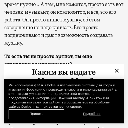
время нужно… А там, мне кажется, просто есть вот
человек-музыкант, он композитор, и все, это его
работа. Он просто пишет музыку, об этом
совершенно не надо кричать. Его просто
поддерживают и дают возможность создавать
музыку.
То есть ты не просто артист, ты еще
становишься менеджером?
×
Абсолютно точно. У нас очень плохо с
музыкальным менеджментом в России, в Москве.
Мы используем файлы Сookie и метрические системы для сбора и
Уведомление 
анализа информации о производительности и использовании сайта,
Он отвратительный, его нет просто. У нас есть
а также для улучшения и индивидуальной настройки
предоставления информации. Нажимая кнопку «Принять» или
всего несколько человек, которые этим
продолжая пользоваться сайтом, вы соглашаетесь на обработку
занимаются хорошо.
файлов Cookie и данных метрических систем.
Принять
Подробнее
А у тебя получается продавать музыкальные