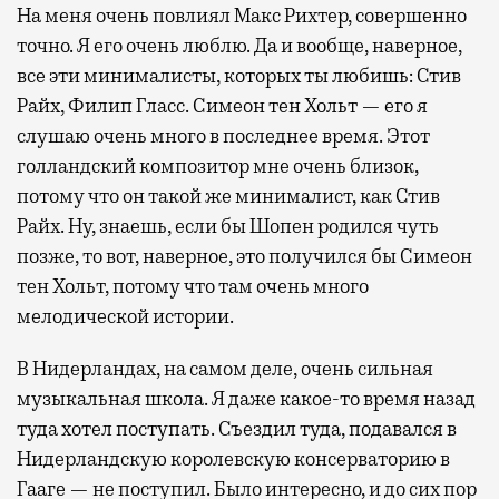
На меня очень повлиял Макс Рихтер, совершенно
точно. Я его очень люблю. Да и вообще, наверное,
все эти минималисты, которых ты любишь: Стив
Райх, Филип Гласс. Симеон тен Хольт — его я
слушаю очень много в последнее время. Этот
голландский композитор мне очень близок,
потому что он такой же минималист, как Стив
Райх. Ну, знаешь, если бы Шопен родился чуть
позже, то вот, наверное, это получился бы Симеон
тен Хольт, потому что там очень много
мелодической истории.
В Нидерландах, на самом деле, очень сильная
музыкальная школа. Я даже какое-то время назад
туда хотел поступать. Съездил туда, подавался в
Нидерландскую королевскую консерваторию в
Гааге — не поступил. Было интересно, и до сих пор