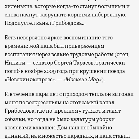
хиленькие, которые когда-то станут большими и
снова начнут разрушать корнями набережную.
Подопустел канал Грибоедова…
Есть невероятно яркое воспоминание того
времени: мой папа был приверженцем
воспитания через всякие трудовые работы (отец
Никиты — сенатор Сергей Тарасов, трагически
погиб в ноябре 2009 года при крушении поезда
«Невский экспресс». —
«Москвич Mag»
).
И в течение пары лет с приходом тепла он выгонял
меня по воскресеньям на этот самый канал
Грибоедова, где по-прежнему гуляют и гадят
собачки, но тогда не было культуры уборки
хозяевами какашек. Дом наш необычайно
длинный, на множество парадных, и папа ставил