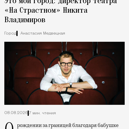
Это мой город: директор театра
Город
«На Страстном» Никита
Владимиров
Город
Анастасия Медвецкая
08.08.2026
7 мин. чтения