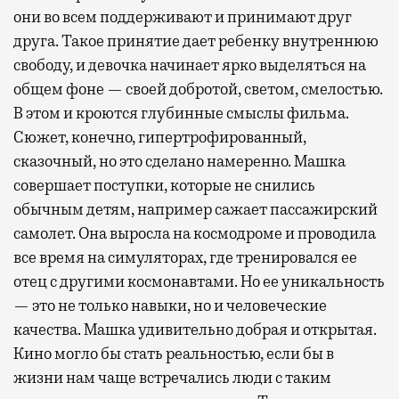
они во всем поддерживают и принимают друг
друга. Такое принятие дает ребенку внутреннюю
свободу, и девочка начинает ярко выделяться на
общем фоне — своей добротой, светом, смелостью.
В этом и кроются глубинные смыслы фильма.
Сюжет, конечно, гипертрофированный,
сказочный, но это сделано намеренно. Машка
совершает поступки, которые не снились
обычным детям, например сажает пассажирский
самолет. Она выросла на космодроме и проводила
все время на симуляторах, где тренировался ее
отец с другими космонавтами. Но ее уникальность
— это не только навыки, но и человеческие
качества. Машка удивительно добрая и открытая.
Кино могло бы стать реальностью, если бы в
жизни нам чаще встречались люди с таким