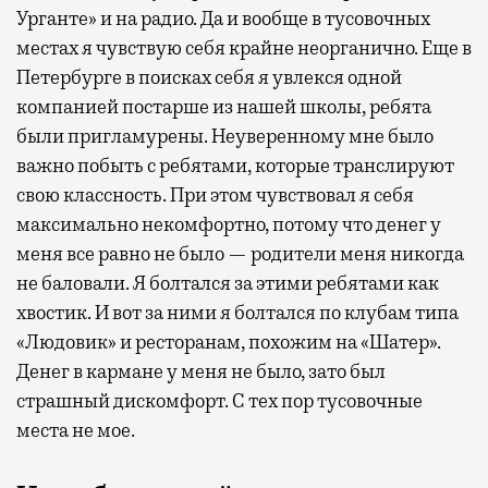
Урганте» и на радио. Да и вообще в тусовочных
местах я чувствую себя крайне неорганично. Еще в
Петербурге в поисках себя я увлекся одной
компанией постарше из нашей школы, ребята
были пригламурены. Неуверенному мне было
важно побыть с ребятами, которые транслируют
свою классность. При этом чувствовал я себя
максимально некомфортно, потому что денег у
меня все равно не было — родители меня никогда
не баловали. Я болтался за этими ребятами как
хвостик. И вот за ними я болтался по клубам типа
«Людовик» и ресторанам, похожим на «Шатер».
Денег в кармане у меня не было, зато был
страшный дискомфорт. С тех пор тусовочные
места не мое.