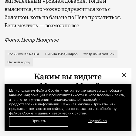
запредельным уровнем доверия. Тогда и
выяснится, что можно подружиться хоть с
белочкой, хоть на банане по Неве прокатиться.
Если мечтать — возможно все.
Фото: Петр Набутов
О рождении за границей благодаря бабушке Алисе Фр
Космическая Машка
Никита Владимиров
театр на Страстном
Это мой город
×
Мы используем файлы Сookie и метрические системы для сбора и
Уведомление 
анализа информации о производительности и использовании сайта,
а также для улучшения и индивидуальной настройки
предоставления информации. Нажимая кнопку «Принять» или
продолжая пользоваться сайтом, вы соглашаетесь на обработку
файлов Cookie и данных метрических систем.
Принять
Подробнее