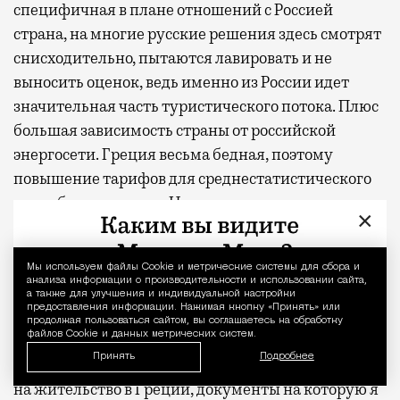
специфичная в плане отношений с Россией
страна, на многие русские решения здесь смотрят
снисходительно, пытаются лавировать и не
выносить оценок, ведь именно из России идет
значительная часть туристического потока. Плюс
большая зависимость страны от российской
энергосети. Греция весьма бедная, поэтому
повышение тарифов для среднестатистического
грека будет заметна. Надо помнить и про дотации
×
со стороны ЕС. Греция пытается усидеть на двух
стульях.
Мы используем файлы Сookie и метрические системы для сбора и
Уведомление 
анализа информации о производительности и использовании сайта,
Моя жизнь пока что никак не поменялась. Правда,
а также для улучшения и индивидуальной настройки
предоставления информации. Нажимая кнопку «Принять» или
отвалились все российские проекты, которые я
продолжая пользоваться сайтом, вы соглашаетесь на обработку
файлов Cookie и данных метрических систем.
вела как SMM-специалист. Также на днях мне
Принять
Подробнее
звонил адвокат и сказал, что мою карточку с видом
на жительство в Греции, документы на которую я