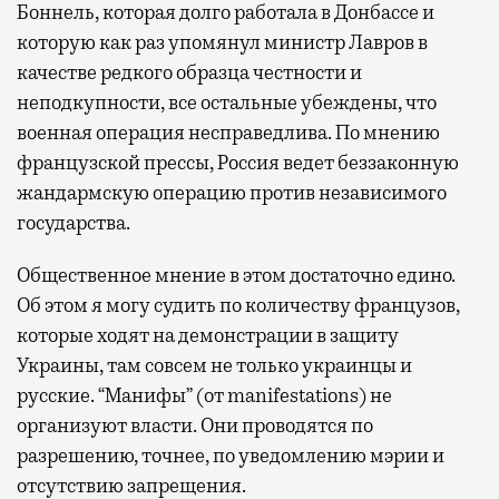
Боннель, которая долго работала в Донбассе и
которую как раз упомянул министр Лавров в
качестве редкого образца честности и
неподкупности, все остальные убеждены, что
военная операция несправедлива. По мнению
французской прессы, Россия ведет беззаконную
жандармскую операцию против независимого
государства.
Общественное мнение в этом достаточно едино.
Об этом я могу судить по количеству французов,
которые ходят на демонстрации в защиту
Украины, там совсем не только украинцы и
русские. “Манифы” (от manifestations) не
организуют власти. Они проводятся по
разрешению, точнее, по уведомлению мэрии и
отсутствию запрещения.