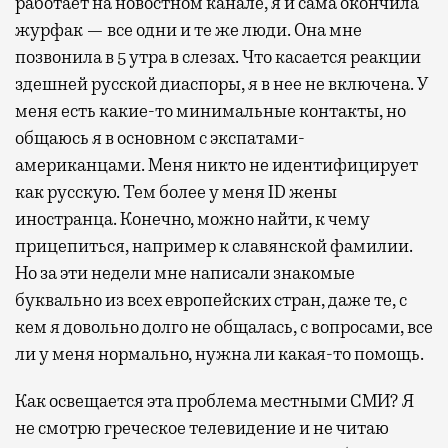
работает на новостном канале, я и сама окончила
журфак — все одни и те же люди. Она мне
позвонила в 5 утра в слезах. Что касается реакции
здешней русской диаспоры, я в нее не включена. У
меня есть какие-то минимальные контакты, но
общаюсь я в основном с экспатами-
американцами. Меня никто не идентифицирует
как русскую. Тем более у меня ID жены
иностранца. Конечно, можно найти, к чему
прицепиться, например к славянской фамилии.
Но за эти недели мне написали знакомые
буквально из всех европейских стран, даже те, с
кем я довольно долго не общалась, с вопросами, все
ли у меня нормально, нужна ли какая-то помощь.
Как освещается эта проблема местными СМИ? Я
не смотрю греческое телевидение и не читаю