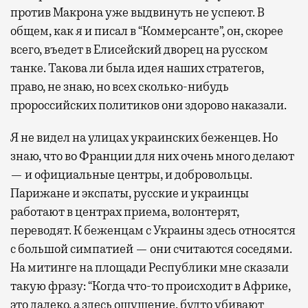
против Макрона уже выдвинуть не успеют. В
общем, как я и писал в “Коммерсанте”, он, скорее
всего, въедет в Елисейский дворец на русском
танке. Такова ли была идея наших стратегов,
право, не знаю, но всех сколько-нибудь
пророссийских политиков они здорово наказали.
Я не видел на улицах украинских беженцев. Но
знаю, что во Франции для них очень много делают
— и официальные центры, и добровольцы.
Парижане и экспаты, русские и украинцы
работают в центрах приема, волонтерят,
переводят. К беженцам с Украины здесь относятся
с большой симпатией — они считаются соседями.
На митинге на площади Республики мне сказали
такую фразу: “Когда что-то происходит в Африке,
это далеко, а здесь ощущение, будто убивают