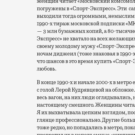
женщин читает «Московский комсомол
погружены в «Спорт-Экспресс». Эти с
выходили тогда огромными, немыслим
1990-х тираж московской подписки «М
— 3 млн бумажных копий, а 80-тысячн
Экспресс» не хватало на всех желающи
своему молодому мужу «Спорт-Экспресс
ночам диджеил (тоже знаковая в 1990-
что шансов в это время купить «Спорт-
любовь.
В конце 1990-х и начале 2000-х в мет
с голой Лерой Кудрявцевой на обложке
весь вагон, на них люди оглядывались,
настоящему смешного. Женщины читали
Я их выхватывала цепким взглядом, по
глянце профессионально. Другие больш
тоже редко, но попадались в метро, по