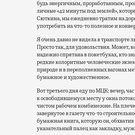
будь энергичным, проработанным, про
личные «42 минуты под землей», которы
Сюткина, мы ежедневно тратим на доро
употребить на что-то полезное и конве
Я очень давно не видела в транспорте
Просто так, для удовольствия. Может, 
надежно спрятана в покетбуках, кто з
редкие колоритные человеческие экзе
природе и в переполненных вагонах ме
бумажное и художественное.
Вот третьего дня еду по МЦК: вечер, час
к освободившемуся месту у окна поток
чистом рабочем комбинезоне. На плече 
завернутое в газету что-то строительно
бумажная книга, которую он, обхватив
указательный палец как закладку, муж