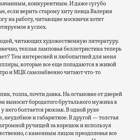
качанным, конкурентным. И даже сугубо
е, если верить старому хиту певца Валерия
гу на работу, читающие москвичи хотят
ртируемое в успех.
 людей, читающих художественную литературу.
конечно, теплая ламповая беллетристика теперь
нает? Тем интересней и любопытней для меня
мпляры, которые все еще попадаются в живой
тро и МЦК самозабвенно читают что-то
 пик, толпа, почти давка. На остановке от дверей
ом выносит бородатого брутального мужика в
у него болтается рюкзак. В одной руке
е, неудобное и габаритное. В другой — толстая
 огромной ручищей за корешок и используя
ественно, с каменным лицом преодолевая все