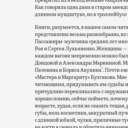
превратил их в неподъемные «кирпичи»
Как говорила одна дама в старом анекд
длинном мундштуке, но в троллейбусе 
Книги, разумеется, в нашем самом чит
представлены весьма разнообразно, но
Пассажиры-мужчины средних лет мног
Роя и Сергея Лукьяненко. Женщины — 
каждом вагоне непременно можно был
Донцовой и Александры Марининой. Мн
*
Пелевина и Бориса Акунина
. Почти еж
«Мастера и Маргариту» Булгакова. Мне
читающими, придумывать им судьбы и 
причудливо перекликались с окружающ
хорошо помню, сейчас поймете, почему.
возрасте, худая, если не сказать тощая
губы, ноль косметики, аккуратный пуч
с длинной юбкой, чулки, приличные ту
на когти я сначала и обратила внимани