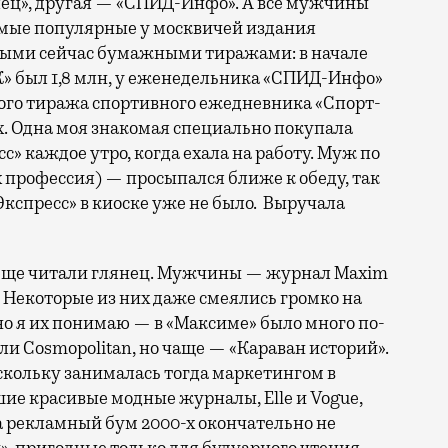
ец», другая — «СПИД-Инфо». А все мужчины
амые популярные у москвичей издания
ыми сейчас бумажными тиражами: в начале
К» был 1,8 млн, у еженедельника «СПИД-Инфо»
ого тиража спортивного ежедневника «Спорт-
х. Одна моя знакомая специально покупала
» каждое утро, когда ехала на работу. Муж по
х профессия) — просыпался ближе к обеду, так
Экспресс» в киоске уже не было. Выручала
ро еще читали глянец. Мужчины — журнал Мaxim
. Некоторые из них даже смеялись громко на
 но я их понимаю — в «Максиме» было много по-
 Cosmopolitan, но чаще — «Караван историй».
скольку занималась тогда маркетингом в
ие красивые модные журналы, Elle и Vogue,
ка рекламный бум 2000-х окончательно не