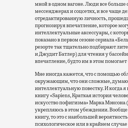
мной в одном вагоне. Люди все больше 
мессенджерах и соцсетях, и все чаще
отредактированную личность, прошедш
прогнозируя впечатление, которое мог
интеллектуальные аксессуары, с котор
показано в первом сезоне сериала «Бел
резорте так тщательно подбирают лит
и Джудит Батлер) для чтения у бассейн
впечатление, будто им в этом помогае
Мне иногда кажется, что с помощью 
окружающим, что они сложные, думаю
интеллектуальную повестку. И когда я 
книгу «Sapiens, Краткая история челов
искусство пофигизма» Марка Мэнсона (
укрепляюсь в этом убеждении. Вообще
книгу, то это с наибольшей вероятност
психологическое или в крайнем случа