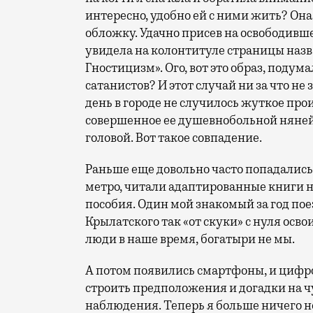
интересно, удобно ей с ними жить? Он
обложку. Удачно присев на освободившее
увидела на колонтитуле страницы назва
Гностицизм». Ого, вот это образ, подум
сатанистов? И этот случай ни за что не
день в городе не случилось жуткое пр
совершенное ее душевнобольной няней. 
головой. Вот такое совпадение.
Раньше еще довольно часто попадались
метро, читали адаптированные книги 
пособия. Один мой знакомый за год по
Крылатского так «от скуки» с нуля осв
люди в наше время, богатыри не мы.
А потом появились смартфоны, и циф
строить предположения и догадки на ч
наблюдения. Теперь я больше ничего н