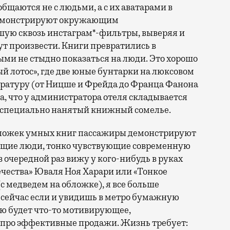
общаются не с людьми, а с их аватарами в
 демонстрируют окружающим
ую сквозь инстаграм*-фильтры, выверяя и
ут произвести. Книги превратились в
ыми не стыдно показаться на люди. Это хорошо
ый лотос», где две юные бунтарки на люксовом
ературу (от Ницше и Фрейда до Франца Фанона
а, что у администратора отеля складывается
т специально нанятый книжный сомелье.
обложек умных книг пассажиры демонстрируют
щие люди, тонко чувствующие современную
в очередной раз вижу у кого-нибудь в руках
ечества» Юваля Ноя Харари или «Тонкое
с медведем на обложке), я все больше
 сейчас если и увидишь в метро бумажную
ью будет что-то мотивирующее,
е про эффективные продажи. Жизнь требует: