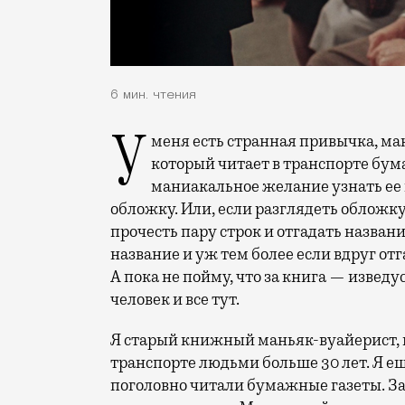
6 мин. чтения
У меня есть странная привычка, мания, почти зависимость. Я если вижу человека,
который читает в транспорте бу
маниакальное желание узнать ее
обложку. Или, если разглядеть обложку 
прочесть пару строк и отгадать названи
название и уж тем более если вдруг о
А пока не пойму, что за книга — изведус
человек и все тут.
Я старый книжный маньяк-вуайерист,
транспорте людьми больше 30 лет. Я е
поголовно читали бумажные газеты. За