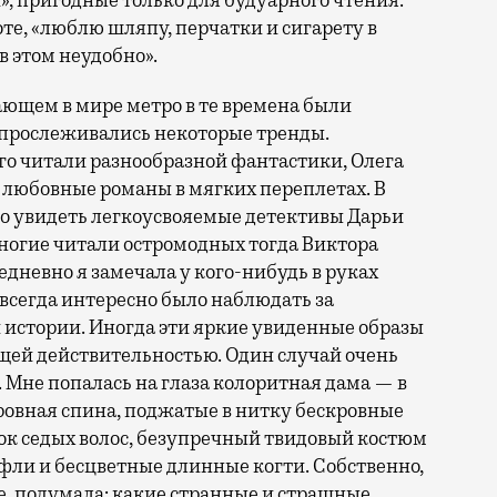
, пригодные только для будуарного чтения.
оте, «люблю шляпу, перчатки и сигарету в
в этом неудобно».
ающем в мире метро в те времена были
 прослеживались некоторые тренды.
о читали разнообразной фантастики, Олега
любовные романы в мягких переплетах. В
о увидеть легкоусвояемые детективы Дарьи
огие читали остромодных тогда Виктора
едневно я замечала у кого-нибудь в руках
 всегда интересно было наблюдать за
истории. Иногда эти яркие увиденные образы
ей действительностью. Один случай очень
 Мне попалась на глаза колоритная дама — в
, ровная спина, поджатые в нитку бескровные
ок седых волос, безупречный твидовый костюм
фли и бесцветные длинные когти. Собственно,
е, подумала: какие странные и страшные,