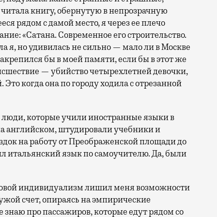
а читала книгу, обернутую в непрозрачную
ся рядом с дамой место, я через ее плечо
ние: «Сатана. Современное его строительство.
ала я, но удивилась не сильно — мало ли в Москве
 закрепился бы в моей памяти, если бы в этот же
оисшествие — убийство четырехлетней девочки,
Это когда она по городу ходила с отрезанной
 люди, которые учили иностранные языки в
на английском, штудировали учебники и
ездок на работу от Преображенской площади до
оил итальянский язык по самоучителю. Да, были
ровой индивидуализм лишил меня возможности
ужой счет, опираясь на эмпирические
е знаю про пассажиров, которые едут рядом со