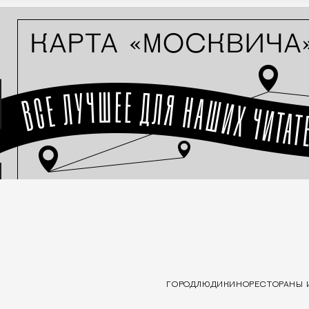
ГОРОД
ЛЮДИ
КИНО
РЕСТОРАНЫ 