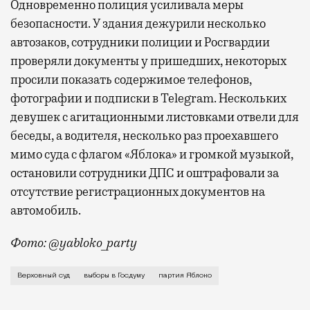
Одновременно полиция усиливала меры
безопасности. У здания дежурили несколько
автозаков, сотрудники полиции и Росгвардии
проверяли документы у пришедших, некоторых
просили показать содержимое телефонов,
фотографии и подписки в Telegram. Нескольких
девушек с агитационными листовками отвели для
беседы, а водителя, несколько раз проехавшего
мимо суда с флагом «Яблока» и громкой музыкой,
остановили сотрудники ДПС и оштрафовали за
отсутствие регистрационных документов на
автомобиль.
Фото: @yabloko_party
Таким образом, суд удовлетворил иск партии «Роди
Верховный суд
выборы в Госдуму
партия Яблоко