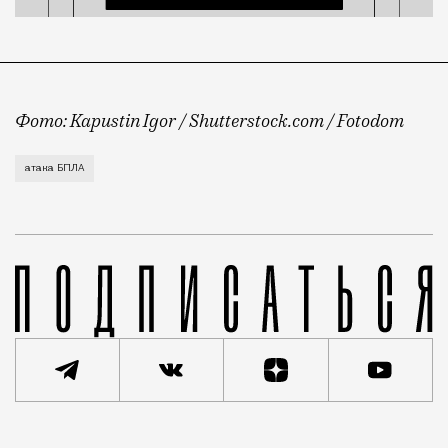
Фото: Kapustin Igor / Shutterstock.com / Fotodom
Утро четверга на юго-востоке Москвы оказалось бодр
атака БПЛА