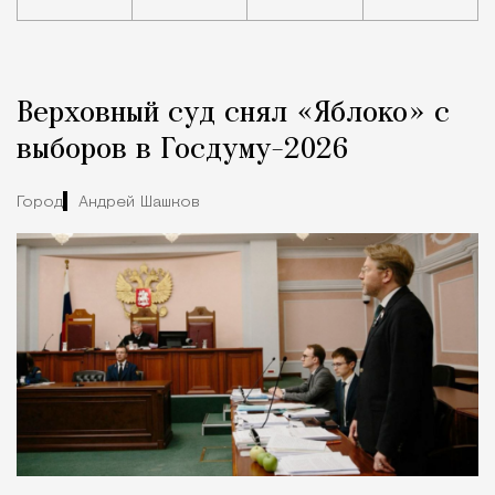
Реклама
Редакция Москвич Mag
Верховный суд снял «Яблоко» с
Город
выборов в Госдуму-2026
Город
Андрей Шашков