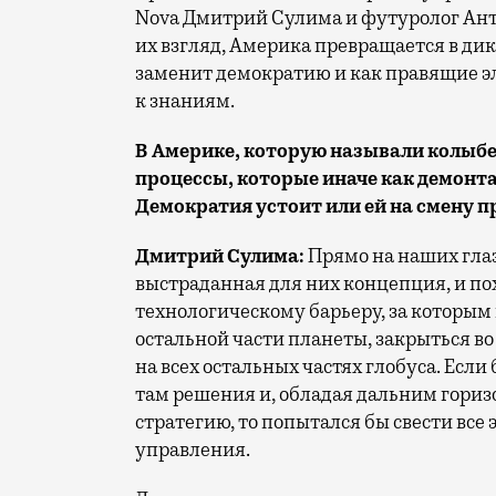
Nova Дмитрий Сулима и футуролог Анто
их взгляд, Америка превращается в дик
заменит демократию и как правящие э
к знаниям.
В Америке, которую называли колыб
процессы, которые иначе как демонт
Демократия устоит или ей на смену п
Дмитрий Сулима:
Прямо на наших глаз
выстраданная для них концепция, и по
технологическому барьеру, за которым
остальной части планеты, закрыться во
на всех остальных частях глобуса. Есл
там решения и, обладая дальним гори
стратегию, то попытался бы свести все
управления.