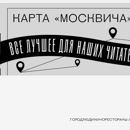
ГОРОД
ЛЮДИ
КИНО
РЕСТОРАНЫ 