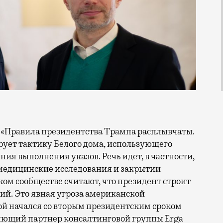
рует тактику Белого дома, использующего
ия выполнения указов. Речь идет, в частности,
 медицинские исследования и закрытии
ом сообществе считают, что президент строит
ий. Это явная угроза американской
ой начался со вторым президентским сроком
яющий партнер консалтинговой группы Erga