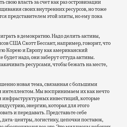
 свою власть за счет как раз островизации
ащивания своих внутренних ресурсов, но тоже
тся представителем этой элиты, но ему пока
е играть в демократию. Надо делить активы,
ов США Скотт Бессант, например, говорит, что
ю Корею и Европу как американский
будет надо, они заберут оттуда активы.
акачивать ресурсами, чтобы бежать на месте,
ершенно новая тема, связанная с большими
 интеллектом. Мы воспринимаем их как нечто
ем инфраструктурных инвестиций, которые
ндустрию, энергию, которая для этого
вать и передавать. Представьте себе
 дата-центры, логистику, цепочки поставок,
е обеспечивают все это. Это миллионы рабочих