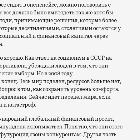
все сидят в опенспейсе, можно поговорить с
е все должно было выглядеть так же хотя бы
ть люди, принимающие решения, которые более
 которые десятилетиями, столетиями остаются у
 социальный и финансовый капитал через
ы.
о хорошо. Как ответ на социализм в СССР на
держивали, убеждали людей в том, что они
ские выборы. Но в 2008 году
онец. Весь мир поделен, ресурсов больше нет,
прос в том, как сохранить уровень комфорта.
пределения. Сейчас идет передел мира, если
н и катастроф.
дународный глобальный финансовый проект,
нуждена схлопываться. Понятно, что они этого
 футуроцид своим конкурентам. Другая часть