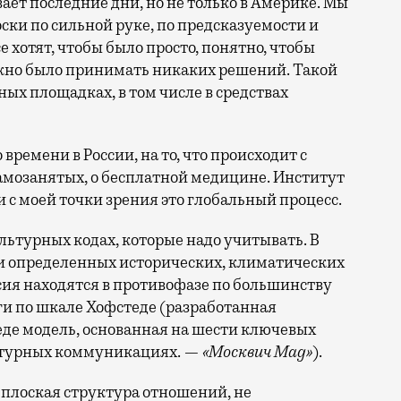
ает последние дни, но не только в Америке. Мы
ски по сильной руке, по предсказуемости и
е хотят, чтобы было просто, понятно, чтобы
ужно было принимать никаких решений. Такой
ых площадках, в том числе в средствах
ремени в России, на то, что происходит с
самозанятых, о бесплатной медицине. Институт
и с моей точки зрения это глобальный процесс.
льтурных кодах, которые надо учитывать. В
и определенных исторических, климатических
сия находятся в противофазе по большинству
ги по шкале Хофстеде (разработанная
де модель, основанная на шести ключевых
льтурных коммуникациях. —
«Москвич Mag»
).
 плоская структура отношений, не