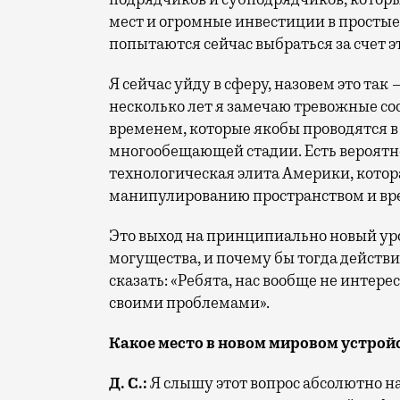
мест и огромные инвестиции в простые
попытаются сейчас выбраться за счет э
Я сейчас уйду в сферу, назовем это та
несколько лет я замечаю тревожные со
временем, которые якобы проводятся в
многообещающей стадии. Есть вероятнос
технологическая элита Америки, котора
манипулированию пространством и вр
Это выход на принципиально новый уро
могущества, и почему бы тогда действи
сказать: «Ребята, нас вообще не интерес
своими проблемами».
Какое место в новом мировом устрой
Д. С.:
Я слышу этот вопрос абсолютно н