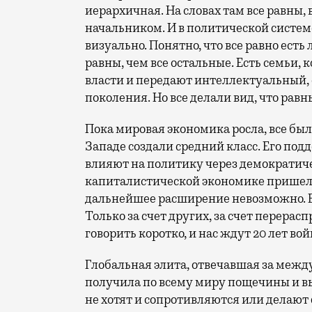
иерархичная. На словах там все равны, 
начальником. И в политической систем
визуально. Понятно, что все равно ес
равны, чем все остальные. Есть семьи,
власти и передают интеллектуальный,
поколения. Но все делали вид, что равн
Пока мировая экономика росла, все был
Западе создали средний класс. Его под
влияют на политику через демократиче
капиталистической экономике пришел к
дальнейшее расширение невозможно. Во
Только за счет других, за счет перерас
говорить коротко, и нас ждут 20 лет вой
Глобальная элита, отвечавшая за меж
получила по всему миру пощечины и вы
не хотят и сопротивляются или делают