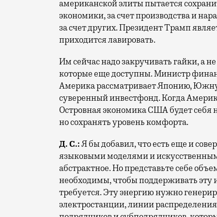
американской элиты пытается сохранить
экономики, за счет производства и нар
за счет других. Президент Трамп являе
приходится лавировать.
Им сейчас надо закручивать гайки, а н
которые еще доступны. Министр финанс
Америка рассматривает Японию, Южну
суверенный инвестфонд. Когда Америке 
Островная экономика США будет себя н
но сохранять уровень комфорта.
Д. С.:
Я бы добавил, что есть еще и сов
языковыми моделями и искусственным
абстрактное. Но представьте себе объ
необходимы, чтобы поддерживать эту и
требуется. Эту энергию нужно генериро
электростанции, линии распределения,
подрядчиков и субподрядчиков, которы