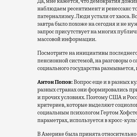
Да, мне кажется, что демократия дожив
наблюдаем ресентимент и ренессанс то
патернализму. Люди устали от хаоса. Вс
завтра было похоже на сегодня и не н
запрос присутствует на многих публичн
массовой информации.
Посмотрите на инициативы последнего в
пенсионной системой, на разговоры о 
социального государства размывается, 
Антон Попов:
Вопрос еще и в разных ку
разных странах они формировались пр
и прочих условиях. Поэтому США и Рос
критериев, которые выделяют социоло
социальным психологом Гертом Хофсте
параметрах, используется в кросс-ку
В Америке была принята относительно