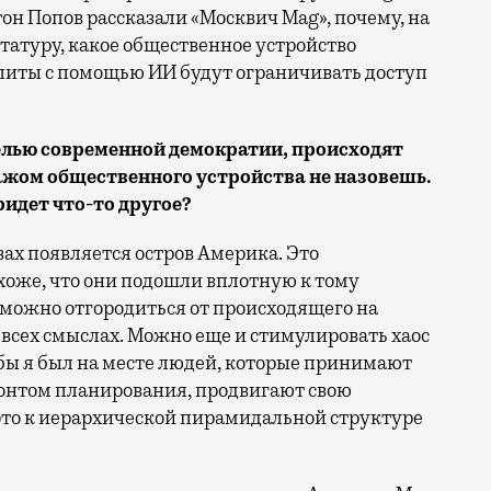
н Попов рассказали «Москвич Mag», почему, на
татуру, какое общественное устройство
литы с помощью ИИ будут ограничивать доступ
елью современной демократии, происходят
ажом общественного устройства не назовешь.
ридет что-то другое?
ах появляется остров Америка. Это
хоже, что они подошли вплотную к тому
 можно отгородиться от происходящего на
 всех смыслах. Можно еще и стимулировать хаос
и бы я был на месте людей, которые принимают
зонтом планирования, продвигают свою
 это к иерархической пирамидальной структуре