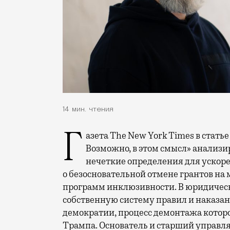
14 мин. чтения
Газета The New York Times в статье «Правила президентства Трампа расплывчаты.
Возможно, в этом смысл» анализи
нечеткие определения для ускорен
о безосновательной отмене грантов на
программ инклюзивности. В юридическ
собственную систему правил и наказан
демократии, процесс демонтажа котор
Трампа. Основатель и старший управл