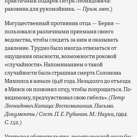
практичный подарок Петра Леонидовича:
раковина для рукомойника. —
Прим. авт.
)
Могущественный противник отца — Берия —
пользовался различными приемами своего
ведомства, чтобы следить за ним и оказывать
давление. Трудно было иногда отвязаться от
ощущения опасности, возможности роковой
«случайности». Напоминанием о такой
случайности была страшная смерть Соломона
Михоэлса в начале 1948 года. Незадолго до отъезда
в Минск он позвонил отцу, чтобы попрощаться. По-
видимому, предчувствовал свою гибель».
(Петр
Леонидович Капица: Воспоминания. Письма.
Документы / Сост. П. Е. Рубинин. М.: Наука, 1994.
С. 152.)
Учитывая обстоятельства, вместо веселой свадьбы