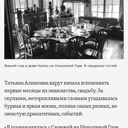
Зимний сад в доме Капиц на Николиной Горе. В ожидании гостей
Татьяна Алимовна вдруг начала вспоминать
первые месяцы их знакомства, свадьбу. За
скупыми, неторопливыми словами угадывалась
бурная и яркая жизнь, полная самых разных, но
зачастую драматичных, событий:
«Я познакомилась с Сережей на Николиной Горе…