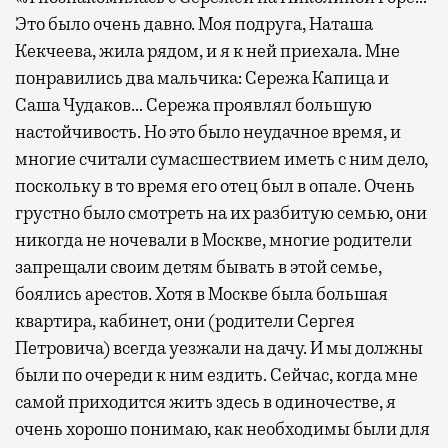
Это было очень давно. Моя подруга, Наташа
Кекчеева, жила рядом, и я к ней приехала. Мне
понравились два мальчика: Сережа Капица и
Саша Чудаков… Сережа проявлял большую
настойчивость. Но это было неудачное время, и
многие считали сумасшествием иметь с ним дело,
поскольку в то время его отец был в опале. Очень
грустно было смотреть на их разбитую семью, они
никогда не ночевали в Москве, многие родители
запрещали своим детям бывать в этой семье,
боялись арестов. Хотя в Москве была большая
квартира, кабинет, они (родители Сергея
Петровича) всегда уезжали на дачу. И мы должны
были по очереди к ним ездить. Сейчас, когда мне
самой приходится жить здесь в одиночестве, я
очень хорошо понимаю, как необходимы были для