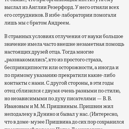
выслал из Англии Резерфорд. У него отняли всех
его сотрудников. В избе-лаборатории помогали
лишь мы с братом Андреем.
В странных условиях отлучения от науки большое
значение имела часто внешне незаметная помощь
настоящих друзей отца. Тогда многие
„раззнакомились“, кто из простого страха,
беспринципности или осторожности, а иногда и
по прямому указанию прекратили какие-либо
контакты с нами. С другой стороны, в эти годы
отец сблизился с двумя очень разными по стилю,
но независимыми по духу писателями — В. В.
Ивановым и М. М. Пришвиным. Пришвин жил
неподалеку в Дунино и бывал у нас. (Интересно,
что в доме-музее Пришвина до сих пор сохранился