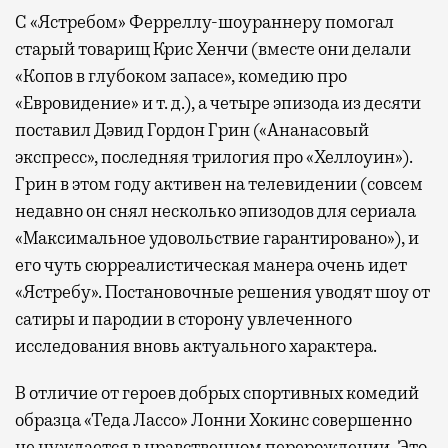
С «Ястребом» Ферреллу-шоураннеру помогал
старый товарищ Крис Хенчи (вместе они делали
«Копов в глубоком запасе», комедию про
«Евровидение» и т. д.), а четыре эпизода из десяти
поставил Дэвид Гордон Грин («Ананасовый
экспресс», последняя трилогия про «Хеллоуин»).
Грин в этом году активен на телевидении (совсем
недавно он снял несколько эпизодов для сериала
«Максимальное удовольствие гарантировано»), и
его чуть сюрреалистическая манера очень идет
«Ястребу». Постановочные решения уводят шоу от
сатиры и пародии в сторону увлеченного
исследования вновь актуального характера.
В отличие от героев добрых спортивных комедий
образца «Теда Лассо» Лонни Хокинс совершенно
не нуждается в нравственном перерождении. Это