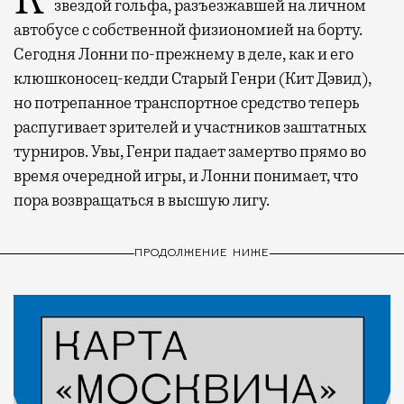
звездой гольфа, разъезжавшей на личном
автобусе с собственной физиономией на борту.
Сегодня Лонни по-прежнему в деле, как и его
клюшконосец-кедди Старый Генри (Кит Дэвид),
но потрепанное транспортное средство теперь
распугивает зрителей и участников заштатных
турниров. Увы, Генри падает замертво прямо во
время очередной игры, и Лонни понимает, что
пора возвращаться в высшую лигу.
ПРОДОЛЖЕНИЕ НИЖЕ