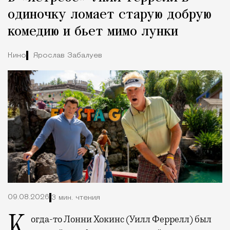
одиночку ломает старую добрую
комедию и бьет мимо лунки
Кино
Ярослав Забалуев
09.08.2026
3 мин. чтения
Когда-то Лонни Хокинс (Уилл Феррелл) был