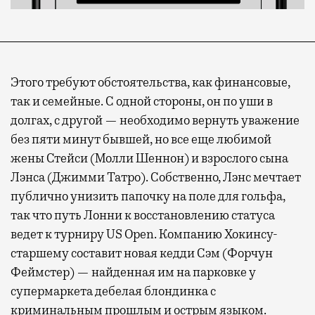
Этого требуют обстоятельства, как финансовые,
так и семейные. С одной стороны, он по уши в
долгах, с другой — необходимо вернуть уважение
без пяти минут бывшей, но все еще любимой
жены Стейси (Молли Шеннон) и взрослого сына
Лэнса (Джимми Татро). Собственно, Лэнс мечтает
публично унизить папочку на поле для гольфа,
так что путь Лонни к восстановлению статуса
ведет к турниру US Open. Компанию Хокинсу-
старшему составит новая кедди Сэм (Форчун
Феймстер) — найденная им на парковке у
супермаркета дебелая блондинка с
криминальным прошлым и острым языком.