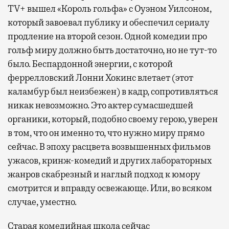
TV+ вышел «Король гольфа» с Оуэном Уилсоном,
который завоевал публику и обеспечил сериалу
продление на второй сезон. Одной комедии про
гольф миру должно быть достаточно, но не тут-то
было. Беспардонной энергии, с которой
феррелловский Лонни Хокинс влетает (этот
каламбур был неизбежен) в кадр, сопротивляться
никак невозможно. Это актер сумасшедшей
органики, который, подобно своему герою, уверен
в том, что он именно то, что нужно миру прямо
сейчас. В эпоху расцвета возвышенных фильмов
ужасов, кринж-комедий и других лабораторных
жанров скабрезный и наглый подход к юмору
смотрится и вправду освежающе. Или, во всяком
случае, уместно.
Старая комедийная школа сейчас