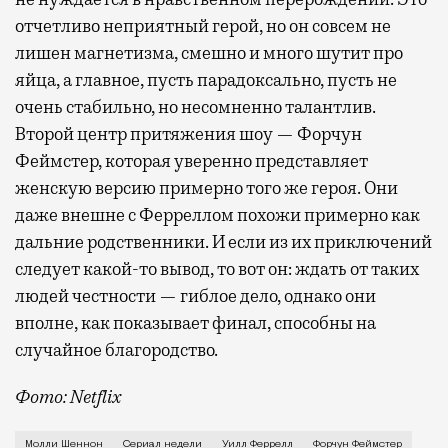
отчетливо неприятный герой, но он совсем не
лишен магнетизма, смешно и много шутит про
яйца, а главное, пусть парадоксально, пусть не
очень стабильно, но несомненно талантлив.
Второй центр притяжения шоу — Форчун
Феймстер, которая уверенно представляет
женскую версию примерно того же героя. Они
даже внешне с Ферреллом похожи примерно как
дальние родственники. И если из их приключений
следует какой-то вывод, то вот он: ждать от таких
людей честности — гиблое дело, однако они
вполне, как показывает финал, способны на
случайное благородство.
Фото: Netflix
Когда-то Лонни Хокинс (Уилл Феррелл) был звездой 
Молли Шеннон
Сериал недели
Уилл Феррелл
Форчун Феймстер