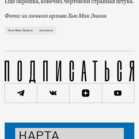
Еще окрошка, конечно, чертовски странная штука.
Фото: из личного архива Хью Мак Энани
Согласно информации Института социального анализа
Хью Мак Энани
экспаты
Статья
Мария Ганиянц
Люди