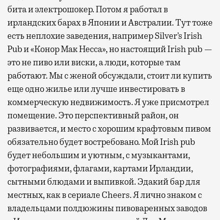
бита и электрошокер. Потом я работал в
ирландских барах в Японии и Австралии. Тут тоже
есть неплохие заведения, например Silver’s Irish
Pub и «Конор Мак Несса», но настоящий Irish pub —
это не пиво или виски, а люди, которые там
работают. Мы с женой обсуждали, стоит ли купить
еще одно жилье или лучше инвестировать в
коммерческую недвижимость. Я уже присмотрел
помещение. Это перспективный район, он
развивается, и место с хорошим крафтовым пивом
обязательно будет востребовано. Мой Irish pub
будет небольшим и уютным, с музыкантами,
фотографиями, флагами, картами Ирландии,
сытными блюдами и выпивкой. Эдакий бар для
местных, как в сериале Cheers. Я лично знаком с
владельцами полдюжины пивоваренных заводов