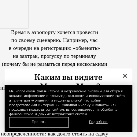
Время в аэропорту хочется провести
по своему сценарию. Например, час
в очереди на регистрацию «обменять»
на завтрак, прогулку по терминалу
(почему бы не размяться перед несколькими
часами в кресле), звонок близким или
×
несколько страниц книги. Да и просто
никуда не спешить для москвича — уже само
Мы используем файлы Сookie и метрические системы для сбора и
Уведомление 
по себе привилегия.
анализа информации о производительности и использовании сайта,
а также для улучшения и индивидуальной настройки
предоставления информации. Нажимая кнопку «Принять» или
продолжая пользоваться сайтом, вы соглашаетесь на обработку
файлов Cookie и данных метрических систем.
Обычно неприятная аэропортовая
Принять
Подробнее
нервозность возникает из-за
неопределенности: как долго стоять на сдачу