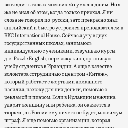
выглядит в глазах москвичей сумасшедшим. Но я
же не знал об этом, когда только приехал. Я ни
слова не говорил по-русски, зато прекрасно знал
английский и быстро устроился преподавателем в
BKC International House. Сейчас я учу в двух
государственных школах, занимаюсь
индивидуально с учениками, озвучиваю курсы
для Puzzle English, перевожу кино, организую
учебу студентов в Ирландии. А еще в качестве
волонтера сотрудничаю с центром «Китеж»,
который работает с жертвами домашнего
насилия, нахожу для них деньги, помогаю с
рекламой и пиаром. Если в Ирландии мужчина
ударит женщину или ребенка, он окажется в
тюрьме, а в России ему ничего не будет, максимум
штраф. Я еще помогаю организации, которая
сопровождает детдомовцев после того, как они