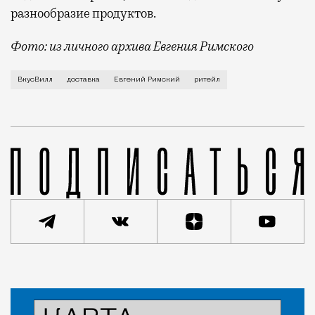
разнообразие
продуктов
.
Фото: из личного архива Евгения Римского
Рынок российского продуктового ритейла растет
ВкусВилл
доставка
Евгений Римский
ритейл
Статья
Мария Ганиянц
Люди