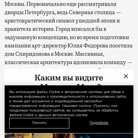
Москвы. Первоначально еще рассматривали
дворцы Петербурга, ведь Северная столица —
аристократический символ ушедшей эпохи и
хранитель истории. Город вписался бы в
задуманную концепцию, но во время подготовки
кампании арт-директор Юлия Федорова посетила
дом Спиридонова в Москве. Массивная,
классическая архитектура вдохновила команду —
и остановиться все же решили на особняках
×
Москвы и Московской области.
Мы используем файлы Сookie и метрические системы для сбора и
Уведомление 
анализа информации о производительности и использовании сайта,
а также для улучшения и индивидуальной настройки
предоставления информации. Нажимая кнопку «Принять» или
продолжая пользоваться сайтом, вы соглашаетесь на обработку
файлов Cookie и данных метрических систем.
Принять
Подробнее