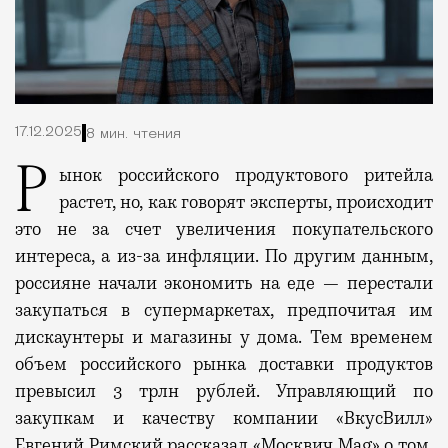
17.12.2025
8 мин. чтения
Рынок
российского продуктового
ритейла
р
астет, но, как говорят эксперты, происходит
это
не за счет увеличения
покупательского
интереса, а
из-
за инфляции.
По
другим данным,
россияне начали экономить на еде — перестали
закупаться в супермаркетах, предпочитая им
дискаунтеры и магазины у дома.
Тем временем
объем российского рынка доставки продуктов
превысил 3 трлн рублей. Управляющий по
закупкам и качеству компании «ВкусВилл»
Евгений Римский рассказал «Москвич
Mag
» о том,