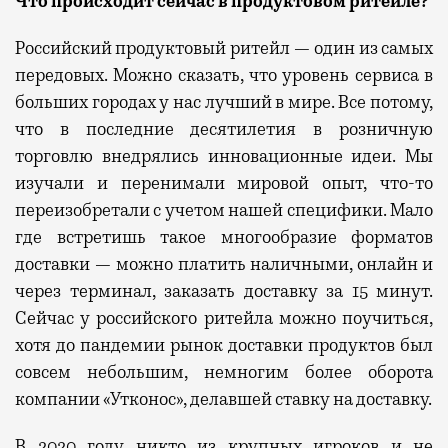
Что происходит сейчас
в продуктовом ритейле?
Российский
продуктовый ритейл — один из самых
передовых.
Можно сказать, что
уровень сервиса в
больших
городах
у нас
лучши
й
в мире.
В
се потому,
что в последние десятилетия в розничную
торговлю внедрялись инновационные идеи.
Мы
изучали и перенимали мировой опыт, что-то
переизобретали с учетом нашей специфики.
Мало
где встретишь такое многообразие форматов
доставки — можно платить наличными, онлайн и
через терминал, заказать доставку за 15 минут
.
Сейчас у российского ритейла можно поучиться,
хотя до пандемии рынок доставки продуктов был
совсем небольшим, немногим более оборота
компании «Утконос», делавшей ставку на доставку.
В 2020 году никто из крупных игроков
и
не