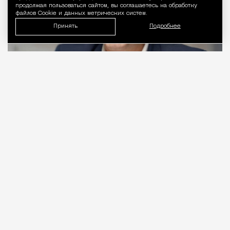
продолжая пользоваться сайтом, вы соглашаетесь на обработку
файлов Cookie и данных метрических систем.
Принять
Подробнее
06.08.2026
2 мин. чтения
Видео с репликой из интервью народного
избранника блогеру Амирану Сардарову
быстро
разошлось
по сети — вероятно, не в
последнюю очередь из-за жизнерадостного,
заливистого смеха, которым он сопровождает свою
констатацию. Отсмеявшись, он уточняет, что это
смех сквозь слезы: «В Москве это 100%
невозможно, а в регионах еще хуже. Ни ставку в
20% за ипотеку платить невозможно, ни собрать