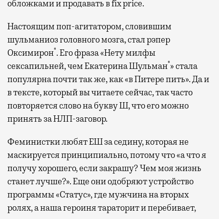
обложками и продавать в fix price.
Настоящим поп-агитатором, словившим
шульманиоз головного мозга, стал рэпер
*
Оксимирон
. Его фраза «Нету милфы
*
сексапильней, чем Екатерина Шульман
» стала
популярна почти так же, как «в Питере пить». Да и
в тексте, который вы читаете сейчас, так часто
повторяется слово на букву Ш, что его можно
принять за НЛП-заговор.
Феминистки любят ЕШ за седину, которая не
маскируется принципиально, потому что «а что я
получу хорошего, если закрашу? Чем моя жизнь
станет лучше?». Еще они одобряют устройство
программы «Статус», где мужчина на вторых
ролях, а наша героиня тараторит и перебивает,