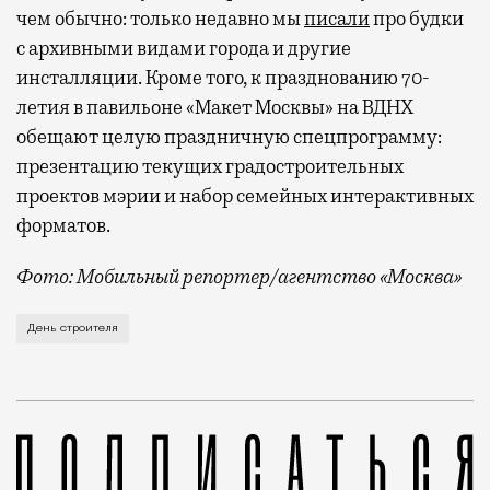
чем обычно: только недавно мы
писали
про будки
с архивными видами города и другие
инсталляции. Кроме того, к празднованию 70-
летия в павильоне «Макет Москвы» на ВДНХ
обещают целую праздничную спецпрограмму:
презентацию текущих градостроительных
проектов мэрии и набор семейных интерактивных
форматов.
Фото: Мобильный репортер/агентство «Москва»
Это каска в фирменных цветах департамента строит
День строителя