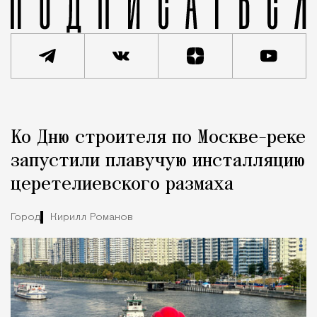
Реклама
Редакция Москвич Mag
Ко Дню строителя по Москве-реке
Город
запустили плавучую инсталляцию
церетелиевского размаха
Город
Кирилл Романов