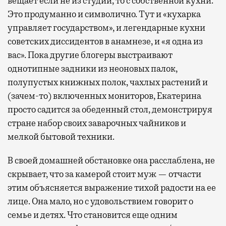
вещает если не из студии, то с собственной кухни.
Это продуманно и символично. Тут и «кухарка
управляет государством», и легендарные кухни
советских диссидентов в анамнезе, и «я одна из
вас». Пока другие блогеры выстраивают
однотипные задники из неоновых палок,
полупустых книжных полок, чахлых растений и
(зачем-то) включенных мониторов, Екатерина
просто садится за обеденный стол, демонстрируя
стране набор своих заварочных чайников и
мелкой бытовой техники.
В своей домашней обстановке она расслаблена, не
скрывает, что за камерой стоит муж — отчасти
этим объясняется выражение тихой радости на ее
лице. Она мало, но с удовольствием говорит о
семье и детях. Что становится еще одним