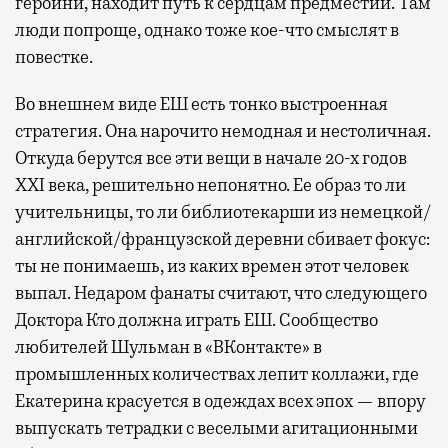
героини, находит путь к сердцам предместий. Там
люди попроще, однако тоже кое-что смыслят в
повестке.
Во внешнем виде ЕШ есть тонко выстроенная
стратегия. Она нарочито немодная и нестоличная.
Откуда берутся все эти вещи в начале 20-х годов
XXI века, решительно непонятно. Ее образ то ли
учительницы, то ли библиотекарши из немецкой/
английской/французской деревни сбивает фокус:
ты не понимаешь, из каких времен этот человек
выпал. Недаром фанаты считают, что следующего
Доктора Кто должна играть ЕШ. Сообщество
любителей Шульман в «ВКонтакте» в
промышленных количествах лепит коллажи, где
Екатерина красуется в одеждах всех эпох — впору
выпускать тетрадки с веселыми агитационными