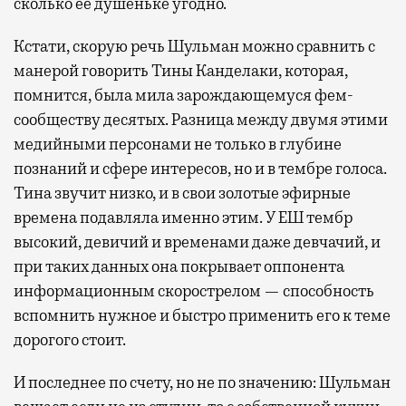
сколько ее душеньке угодно.
Кстати, скорую речь Шульман можно сравнить с
манерой говорить Тины Канделаки, которая,
помнится, была мила зарождающемуся фем-
сообществу десятых. Разница между двумя этими
медийными персонами не только в глубине
познаний и сфере интересов, но и в тембре голоса.
Тина звучит низко, и в свои золотые эфирные
времена подавляла именно этим. У ЕШ тембр
высокий, девичий и временами даже девчачий, и
при таких данных она покрывает оппонента
информационным скорострелом — способность
вспомнить нужное и быстро применить его к теме
дорогого стоит.
И последнее по счету, но не по значению: Шульман