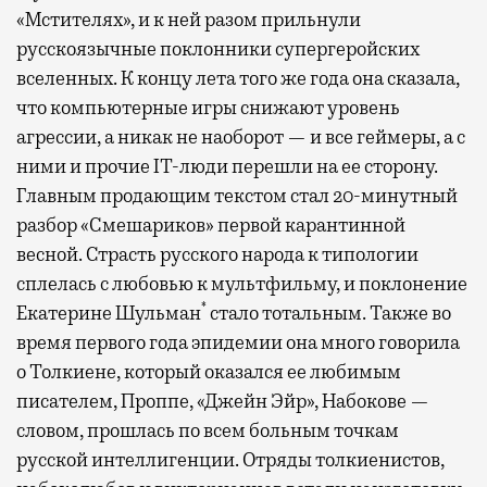
«Мстителях», и к ней разом прильнули
русскоязычные поклонники супергеройских
вселенных. К концу лета того же года она сказала,
что компьютерные игры снижают уровень
агрессии, а никак не наоборот — и все геймеры, а с
ними и прочие IT-люди перешли на ее сторону.
Главным продающим текстом стал 20-минутный
разбор «Смешариков» первой карантинной
весной. Страсть русского народа к типологии
сплелась с любовью к мультфильму, и поклонение
*
Екатерине Шульман
стало тотальным. Также во
время первого года эпидемии она много говорила
о Толкиене, который оказался ее любимым
писателем, Проппе, «Джейн Эйр», Набокове —
словом, прошлась по всем больным точкам
русской интеллигенции. Отряды толкиенистов,