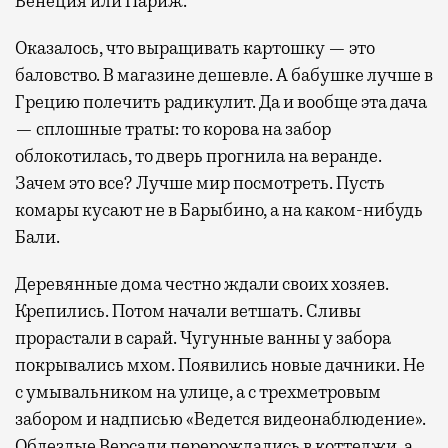
Венеция или Париж.
Оказалось, что выращивать картошку — это
баловство. В магазине дешевле. А бабушке лучше в
Грецию полечить радикулит. Да и вообще эта дача
— сплошные траты: то корова на забор
облокотилась, то дверь прогнила на веранде.
Зачем это все? Лучше мир посмотреть. Пусть
комары кусают не в Барыбино, а на каком-нибудь
Бали.
Деревянные дома честно ждали своих хозяев.
Крепились. Потом начали ветшать. Сливы
прорастали в сарай. Чугунные ванны у забора
покрывались мхом. Появились новые дачники. Не
с умывальником на улице, а с трехметровым
забором и надписью «Ведется видеонаблюдение».
Облезлые Версали перерождались в коттеджи, а