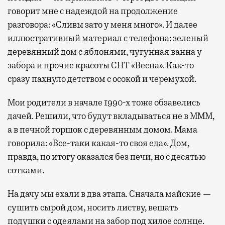
говорит мне с надеждой на продолжение
разговора: «Сливы зато у меня много». И далее
иллюстративный материал с телефона: зеленый
деревянный дом с яблонями, чугунная ванна у
забора и прочие красоты СНТ «Весна». Как-то
сразу пахнуло детством с осокой и черемухой.
Мои родители в начале 1990-х тоже обзавелись
дачей. Решили, что будут вкладываться не в МММ,
а в печной горшок с деревянным домом. Мама
говорила: «Все-таки какая-то своя еда». Дом,
правда, по итогу оказался без печи, но с десятью
сотками.
На дачу мы ехали в два этапа. Сначала майские —
сушить сырой дом, носить листву, вешать
подушки с одеялами на забор под хилое солнце.