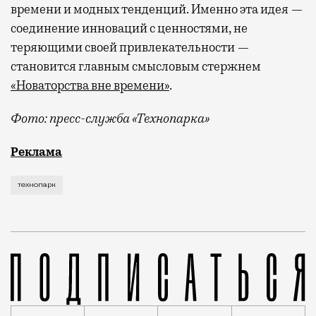
времени и модных тенденций. Именно эта идея —
соединение инноваций с ценностями, не
теряющими своей привлекательности —
становится главным смысловым стержнем
«Новаторства вне времени»
.
Фото: пресс-служба «Технопарка»
Рекламные кампании техники редко выходят за рамк
Реклама
технопарк