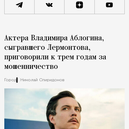
Реклама
Редакция Москвич Mag
Актера Владимира Аблогина,
Город
сыгравшего Лермонтова,
приговорили к трем годам за
мошенничество
Город
Николай Спиридонов