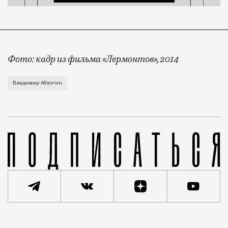
Фото: кадр из фильма «Лермонтов», 2014
Путь от литературной классики до уголовной оказал
Владимир Аблогин