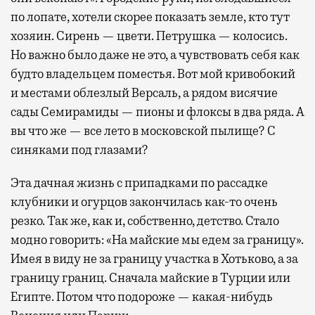
по лопате, хотели скорее показать земле, кто тут
хозяин. Сирень — цвети. Петрушка — колосись.
Но важно было даже не это, а чувствовать себя как
будто владельцем поместья. Вот мой кривобокий
и местами облезлый Версаль, а рядом висячие
сады Семирамиды — пионы и флоксы в два ряда. А
вы что же — все лето в московской пылище? С
синяками под глазами?
Эта дачная жизнь с припадками по рассадке
клубники и огурцов закончилась как-то очень
резко. Так же, как и, собственно, детство. Стало
модно говорить: «На майские мы едем за границу».
Имея в виду не за границу участка в Хотьково, а за
границу границ. Сначала майские в Турции или
Египте. Потом что подороже — какая-нибудь