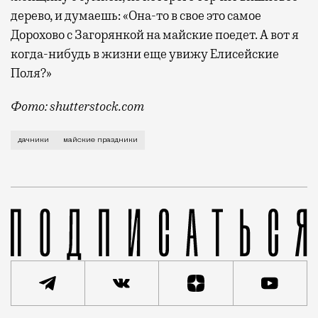
дерево, и думаешь: «Она-то в свое это самое
Дорохово с Загорянкой на майские поедет. А вот я
когда-нибудь в жизни еще увижу Елисейские
Поля?»
Фото: shutterstock.com
Готовятся. Едут в вагоне счастливые, везут в полиэ
дачники
майские праздники