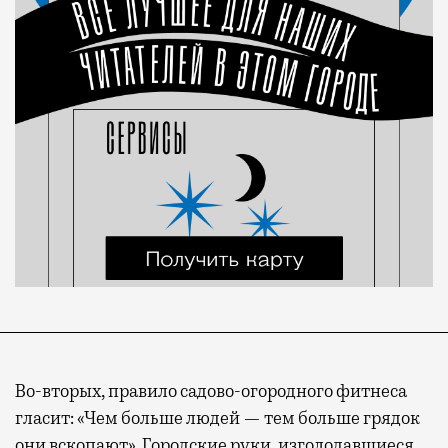
Во-вторых, правило садово-огородного фитнеса
гласит: «Чем больше людей — тем больше грядок
они вскопают». Городские руки, изголодавшиеся