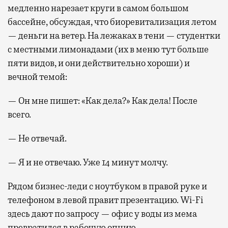
медленно нарезает круги в самом большом
бассейне, обсуждая, что биоревитализация летом
— деньги на ветер. На лежаках в тени — студентки
с местными лимонадами (их в меню тут больше
пяти видов, и они действительно хороши) и
вечной темой:
— Он мне пишет: «Как дела?» Как дела! После
всего.
— Не отвечай.
— Я и не отвечаю. Уже 14 минут молчу.
Рядом бизнес-леди с ноутбуком в правой руке и
телефоном в левой правит презентацию. Wi-Fi
здесь дают по запросу — офис у воды из мема
превратился в рабочую опцию.