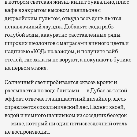
в котором светская жизнь кипит буквально, плюс
кафе в закрытом высоком павильоне с
диджейским пультом, откуда весь день льется
ненавязчивый лаундж. Добавьте сюда рябь
голубой воды, аккуратно расставленные ряды
широких шезлонгов с матрасами винного цвета и
надписью «КОД» на каждом, и получите вайб
отелей, где халаты не воруют, а покупают в бутике
на первом этаже.
Солнечный свет пробивается сквозь кроны и
рассыпается по воде бликами — в Дубае за такой
эффект отвечает ландшафтный дизайнер, здесь
справляется сокольнический лес. Пахнет хвоей,
водой и немного шашлыком из соседних беседок
— микс, который ни один пятизвездочный отель
не воспроизводит.