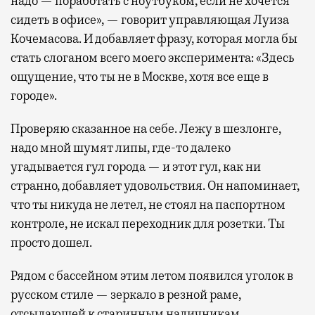
надо — поработать с ноутбуком, если не хочется
сидеть в офисе», — говорит управляющая Луиза
Кочемасова. И добавляет фразу, которая могла бы
стать слоганом всего моего эксперимента: «Здесь
ощущение, что ты не в Москве, хотя все еще в
городе».
Проверяю сказанное на себе. Лежу в шезлонге,
надо мной шумят липы, где-то далеко
угадывается гул города — и этот гул, как ни
странно, добавляет удовольствия. Он напоминает,
что ты никуда не летел, не стоял на паспортном
контроле, не искал переходник для розетки. Ты
просто дошел.
Рядом с бассейном этим летом появился уголок в
русском стиле — зеркало в резной раме,
отсылающей к старинным наличникам,