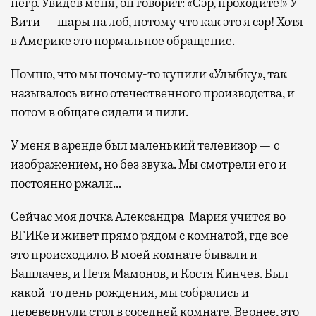
негр. Увидев меня, он говорит: «Сэр, проходите!» У
Вити — шары на лоб, потому что как это я сэр! Хотя
в Америке это нормальное обращение.
Помню, что мы почему-то купили «Улыбку», так
называлось вино отечественного производства, и
потом в общаге сидели и пили.
У меня в аренде был маленький телевизор — с
изображением, но без звука. Мы смотрели его и
постоянно ржали…
Сейчас моя дочка Александра-Мария учится во
ВГИКе и живет прямо рядом с комнатой, где все
это происходило. В моей комнате бывали и
Башлачев, и Петя Мамонов, и Костя Кинчев. Был
какой-то день рождения, мы собрались и
перевернули стол в соседней комнате. Вернее, это