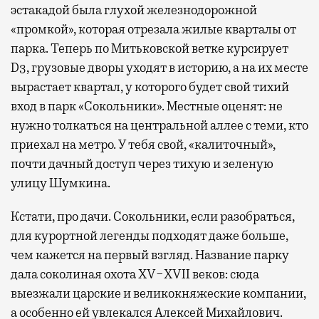
эстакадой была глухой железнодорожной
«промкой», которая отрезала жилые кварталы от
парка. Теперь по Митьковской ветке курсирует
D3, грузовые дворы уходят в историю, а на их месте
вырастает квартал, у которого будет свой тихий
вход в парк «Сокольники». Местные оценят: не
нужно толкаться на центральной аллее с теми, кто
приехал на метро. У тебя свой, «калиточный»,
почти дачный доступ через тихую и зеленую
улицу Шумкина.
Кстати, про дачи. Сокольники, если разобраться,
для курортной легенды подходят даже больше,
чем кажется на первый взгляд. Название парку
дала соколиная охота XV−XVII веков: сюда
выезжали царские и великокняжеские компании,
а особенно ей увлекался Алексей Михайлович.