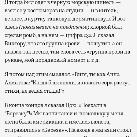
Я тогда был одет в черную морскую шинель —
взял ее у костюмеров на студии — и в китель,
вернее, в куртку танковую дерматиновую. И вот
здесь
(показывает на предплечье)
хлоркой был
сделан ромб, а на нем — цифра «3». Я сказал
Виктору, что это группа крови — пошутил, а он
назвал так песню, там слова есть «группа крови на
рукаве, мой порядковый номер» и т. д.
Я потом над этим смеялся: «Витя, ты как Анна
Ахматова: “Когда б вы знали, из какого сора растут
стихи, не ведая стыда!”»
В конце концов я сказал Цою: «Поехали в
“Березку”!» Мы взяли такси и, поскольку у меня
жена была американка и имелась валюта,
отправились в «Березку». На входе в магазин стоял