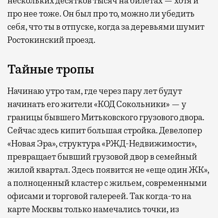
нескольких десятков тысяч на билетах — хотя и
про нее тоже. Он был про то, можно ли убедить
себя, что ты в отпуске, когда за деревьями шумит
Ростокинский проезд.
Тайные тропы
Начинаю утро там, где через пару лет будут
начинать его жители «КОД Сокольники» — у
границы бывшего Митьковского грузового двора.
Сейчас здесь кипит большая стройка. Девелопер
«Новая Эра», структура «РЖД-Недвижимости»,
превращает бывший грузовой двор в семейный
жилой квартал. Здесь появится не «еще один ЖК»,
а полноценный кластер с жильем, современными
офисами и торговой галереей. Так когда-то на
карте Москвы только намечались точки, из