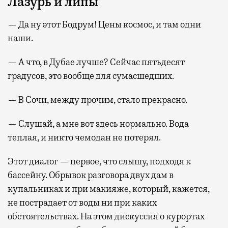
Лазурь и липы
— Да ну этот Бодрум! Цены космос, и там одни
наши.
— А что, в Дубае лучше? Сейчас пятьдесят
градусов, это вообще для сумасшедших.
— В Сочи, между прочим, стало прекрасно.
— Слушай, а мне вот здесь нормально. Вода
теплая, и никто чемодан не потерял.
Этот диалог — первое, что слышу, подходя к
бассейну. Обрывок разговора двух дам в
купальниках и при макияже, который, кажется,
не пострадает от воды ни при каких
обстоятельствах. На этом дискуссия о курортах