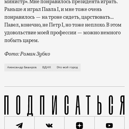
министр». Мне понравилось президента играть.
Раньше я играл Павла I, и мне тоже очень
понравилось — на троне сидеть, царствовать…
Павел, конечно, не Петр I, но тоже неплохо. В этом
удовольствие моей профессии — можно немного
побыть царем.
Фото: Роман Зубко
О работе в Кремле, несмешном юморе москвичей, о но
Александр Баширов
ВДНХ
Это мой город