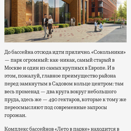
До бассейна отсюда идти прилично. «Сокольники»
— парк огромный: как-никак, самый старый в
Москве и один из самых крупных в Европе. И в
этом, пожалуй, главное преимущество района
перед замкнутым в Садовом кольце центром: там
весь променад — два круга вокруг небольшого
пруда, здесь же — 490 гектаров, которые к тому же
переосмысляют под современные запросы
горожан.
Комплекс бассейнов «Лето в парке» находится в