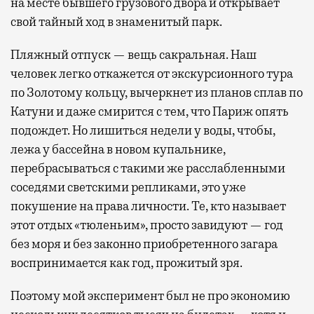
на месте бывшего грузового двора и открывает
свой тайный ход в знаменитый парк.
Пляжный отпуск — вещь сакральная. Наш
человек легко откажется от экскурсионного тура
по Золотому кольцу, вычеркнет из планов сплав по
Катуни и даже смирится с тем, что Париж опять
подождет. Но лишиться недели у воды, чтобы,
лежа у бассейна в новом купальнике,
перебрасываться с такими же расслабленными
соседями светскими репликами, это уже
покушение на права личности. Те, кто называет
этот отдых «тюленьим», просто завидуют — год
без моря и без законно приобретенного загара
воспринимается как год, прожитый зря.
Поэтому мой эксперимент был не про экономию