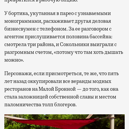
У бортика, укутанная в парео с узнаваемыми
монограммами, расхаживает другая деловая
бизнесвумен с телефоном. За ее разговором с
агентом прислушивается половина бассейна:
смотрела три района, и Сокольники выиграли с
разгромным счетом, «потому что там хоть дышать
можно».
Персонажи, если присмотреться, те же, что пять
лет назад оккупировали все веранды модных
ресторанов на Малой Бронной — до того, как она
стала заложницей собственной славы и местом
паломничества толп блогеров.