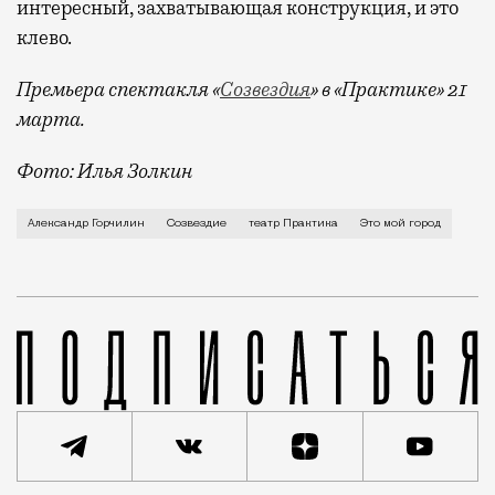
интересный, захватывающая конструкция, и это
клево.
Премьера спектакля «
Созвездия
» в «Практике» 21
марта.
Фото: Илья Золкин
О детстве в Текстильщиках, клаустрофобии наоборот 
Александр Горчилин
Созвездие
театр Практика
Это мой город