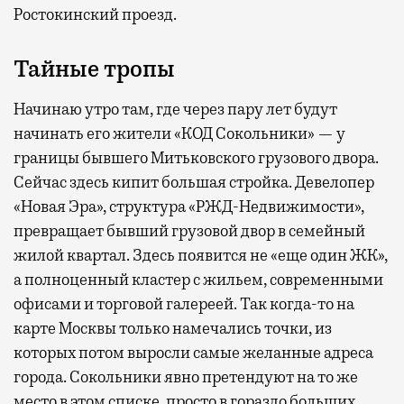
Ростокинский проезд.
Тайные тропы
Начинаю утро там, где через пару лет будут
начинать его жители «КОД Сокольники» — у
границы бывшего Митьковского грузового двора.
Сейчас здесь кипит большая стройка. Девелопер
«Новая Эра», структура «РЖД-Недвижимости»,
превращает бывший грузовой двор в семейный
жилой квартал. Здесь появится не «еще один ЖК»,
а полноценный кластер с жильем, современными
офисами и торговой галереей. Так когда-то на
карте Москвы только намечались точки, из
которых потом выросли самые желанные адреса
города. Сокольники явно претендуют на то же
место в этом списке, просто в гораздо больших