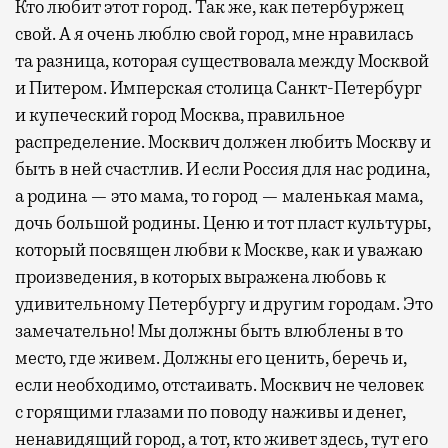
Кто любит этот город. Так же, как петербуржец
свой. А я очень люблю свой город, мне нравилась
та разница, которая существовала между Москвой
и Питером. Имперская столица Санкт-Петербург
и купеческий город Москва, правильное
распределение. Москвич должен любить Москву и
быть в ней счастлив. И если Россия для нас родина,
а родина — это мама, то город — маленькая мама,
дочь большой родины. Ценю и тот пласт культуры,
который посвящен любви к Москве, как и уважаю
произведения, в которых выражена любовь к
удивительному Петербургу и другим городам. Это
замечательно! Мы должны быть влюблены в то
место, где живем. Должны его ценить, беречь и,
если необходимо, отстаивать. Москвич не человек
с горящими глазами по поводу наживы и денег,
ненавидящий город, а тот, кто живет здесь, тут его