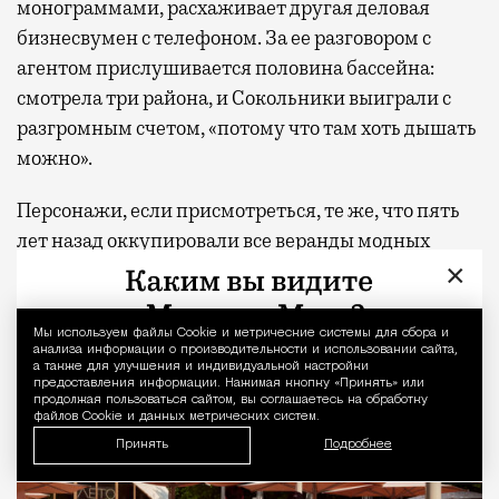
монограммами, расхаживает другая деловая
бизнесвумен с телефоном. За ее разговором с
агентом прислушивается половина бассейна:
смотрела три района, и Сокольники выиграли с
разгромным счетом, «потому что там хоть дышать
можно».
Персонажи, если присмотреться, те же, что пять
лет назад оккупировали все веранды модных
×
ресторанов на Малой Бронной — до того, как она
стала заложницей собственной славы и местом
паломничества толп блогеров.
Мы используем файлы Сookie и метрические системы для сбора и
Уведомление 
анализа информации о производительности и использовании сайта,
а также для улучшения и индивидуальной настройки
предоставления информации. Нажимая кнопку «Принять» или
продолжая пользоваться сайтом, вы соглашаетесь на обработку
файлов Cookie и данных метрических систем.
Принять
Подробнее