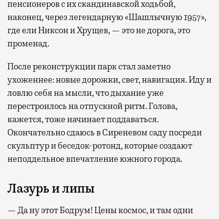
пенсионеров с их скандинавской ходьбой,
наконец, через легендарную «Шашлычную 1957»,
где ели Никсон и Хрущев, — это не дорога, это
променад.
После реконструкции парк стал заметно
ухоженнее: новые дорожки, свет, навигация. Иду и
ловлю себя на мысли, что дыхание уже
перестроилось на отпускной ритм. Голова,
кажется, тоже начинает поддаваться.
Окончательно сдаюсь в Сиреневом саду посреди
скульптур и беседок-ротонд, которые создают
неподдельное впечатление южного города.
Лазурь и липы
— Да ну этот Бодрум! Цены космос, и там одни