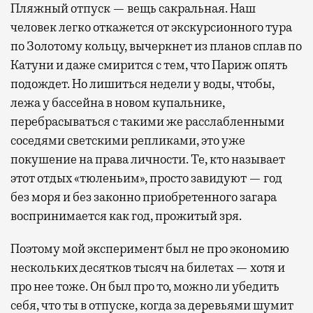
Пляжный отпуск — вещь сакральная. Наш
человек легко откажется от экскурсионного тура
по Золотому кольцу, вычеркнет из планов сплав по
Катуни и даже смирится с тем, что Париж опять
подождет. Но лишиться недели у воды, чтобы,
лежа у бассейна в новом купальнике,
перебрасываться с такими же расслабленными
соседями светскими репликами, это уже
покушение на права личности. Те, кто называет
этот отдых «тюленьим», просто завидуют — год
без моря и без законно приобретенного загара
воспринимается как год, прожитый зря.
Поэтому мой эксперимент был не про экономию
нескольких десятков тысяч на билетах — хотя и
про нее тоже. Он был про то, можно ли убедить
себя, что ты в отпуске, когда за деревьями шумит