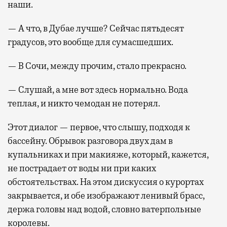
наши.
— А что, в Дубае лучше? Сейчас пятьдесят
градусов, это вообще для сумасшедших.
— В Сочи, между прочим, стало прекрасно.
— Слушай, а мне вот здесь нормально. Вода
теплая, и никто чемодан не потерял.
Этот диалог — первое, что слышу, подходя к
бассейну. Обрывок разговора двух дам в
купальниках и при макияже, который, кажется,
не пострадает от воды ни при каких
обстоятельствах. На этом дискуссия о курортах
закрывается, и обе изображают ленивый брасс,
держа головы над водой, словно ватерпольные
королевы.