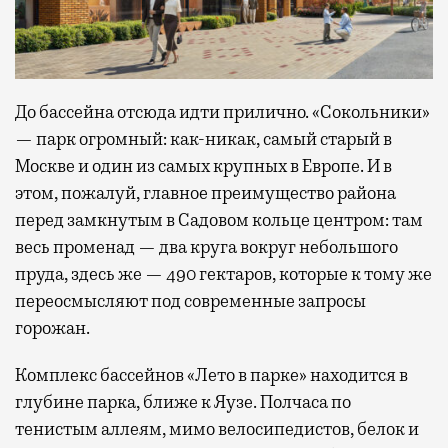
До бассейна отсюда идти прилично. «Сокольники»
— парк огромный: как-никак, самый старый в
Москве и один из самых крупных в Европе. И в
этом, пожалуй, главное преимущество района
перед замкнутым в Садовом кольце центром: там
весь променад — два круга вокруг небольшого
пруда, здесь же — 490 гектаров, которые к тому же
переосмысляют под современные запросы
горожан.
Комплекс бассейнов «Лето в парке» находится в
глубине парка, ближе к Яузе. Полчаса по
тенистым аллеям, мимо велосипедистов, белок и