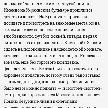
школа, сейчас она уже имеет другой номер.
Именно на Украинском бульваре прошли все
детство и юность. На Бронную я приезжал —
посидеть и посмотреть на знакомые места, но на
самом деле все юношеские переживания,
влюбленности, футбол, хоккей, гитары, первая
сигарета — все произошло на «Киевской». Я любил
сидеть на подоконнике в нашей детской комнате,
которая выходила окнами на площадь Киевского
вокзала, еще без торгового комплекса,
фантастическую. Всегда боялся проспать что-то
хорошее и приятное, поэтому очень рано вставал
— в выходные дни, в школьные-рабочие меня
было невозможно поднять — и смотрел-смотрел-
смотрел, как просыпается Москва, как она живет.
Помню безумные ливни и снегопады,
подсвеченное здание вокзала — удивительная