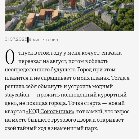
31.07.2026
9 мин. чтения
Отпуск в этом году у меня кочует: сначала
переехал на август, потом в область
неопределенного будущего. Город при этом
плавится и не спрашивает о моих планах. Тогда я
решила себя обмануть и устроить модный
staycation — прожить полноценный курортный
день, не покидая города. Точка старта — новый
квартал
«КОД Сокольники»
, тот самый, что вырос
на месте бывшего грузового двора и открывает
свой тайный ход в знаменитый парк.