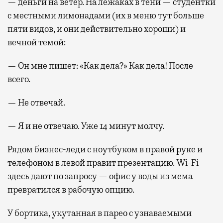
— деньги на ветер. На лежаках в тени — студентки
с местными лимонадами (их в меню тут больше
пяти видов, и они действительно хороши) и
вечной темой:
— Он мне пишет: «Как дела?» Как дела! После
всего.
— Не отвечай.
— Я и не отвечаю. Уже 14 минут молчу.
Рядом бизнес-леди с ноутбуком в правой руке и
телефоном в левой правит презентацию. Wi-Fi
здесь дают по запросу — офис у воды из мема
превратился в рабочую опцию.
У бортика, укутанная в парео с узнаваемыми