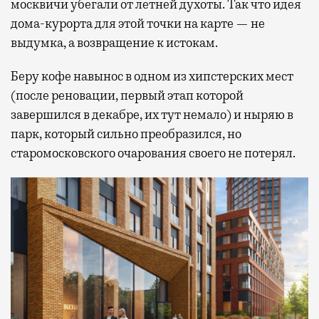
москвичи убегали от летней духоты. Так что идея
дома-курорта для этой точки на карте — не
выдумка, а возвращение к истокам.
Беру кофе навынос в одном из хипстерских мест
(после реновации, первый этап которой
завершился в декабре, их тут немало) и ныряю в
парк, который сильно преобразился, но
старомосковского очарования своего не потерял.