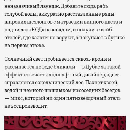
ненавязчивый лаундж. Добавьте сюда рябь
голубой воды, аккуратно расставленные ряды
широких шезлонгов с матрасами винного цвета и
надписью «КОД» на каждом, и получите вайб
отелей, где халаты не воруют, а покупают в бутике
на первом этаже.
Солнечный свет пробивается сквозь кроны и
рассыпается по воде бликами — в Дубае за такой
эффект отвечает ландшафтный дизайнер, здесь
справляется сокольнический лес. Пахнет хвоей,
водой и немного шашлыком из соседних беседок
— микс, который ни один пятизвездочный отель
не воспроизводит.