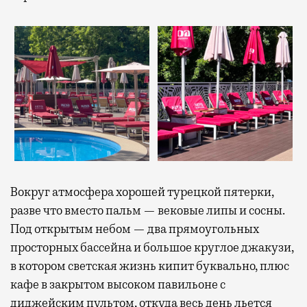
Вокруг атмосфера хорошей турецкой пятерки,
разве что вместо пальм — вековые липы и сосны.
Под открытым небом — два прямоугольных
просторных бассейна и большое круглое джакузи,
в котором светская жизнь кипит буквально, плюс
кафе в закрытом высоком павильоне с
диджейским пультом, откуда весь день льется