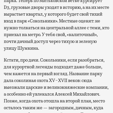
парка. Теперь по Митьковской ветке курсирует
D3, грузовые дворы уходят в историю, а на их месте
вырастает квартал, у которого будет свой тихий
вход в парк «Сокольники». Местные оценят: не
нужно толкаться на центральной аллее с теми, кто
приехал на метро. У тебя свой, «калиточный»,
почти дачный доступ через тихую и зеленую
улицу Шумкина.
Кстати, про дачи. Сокольники, если разобраться,
для курортной легенды подходят даже больше,
чем кажется на первый взгляд. Название парку
дала соколиная охота XV−XVII веков: сюда
выезжали царские и великокняжеские компании,
а особенно ей увлекался Алексей Михайлович.
Позже, когда охота отошла на второй план, место
осталось таким же — загородным, дачным, куда