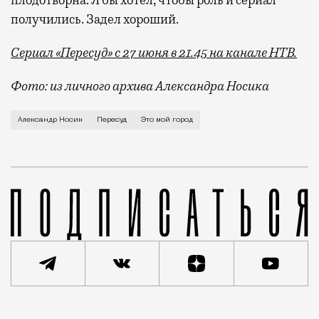
плодотворна. Я бы хотел, чтобы роль и сериал
получились. Задел хороший.
Сериал «Пересуд» с 27 июня в 21.45 на канале НТВ.
Фото: из личного архива Александра Носика
О превращении города в арену для битвы и о том, ч
Александр Носик
Пересуд
Это мой город