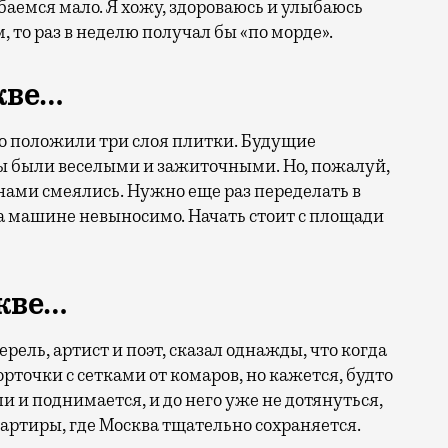
ыбаемся мало. Я хожу, здороваюсь и улыбаюсь
 то раз в неделю получал бы «по морде».
кве…
то положили три слоя плитки. Будущие
мы были веселыми и зажиточными. Но, пожалуй,
 нами смеялись. Нужно еще раз переделать в
на машине невыносимо. Начать стоит с площади
скве…
рель, артист и поэт, сказал однажды, что когда
рточки с сетками от комаров, но кажется, будто
ли и поднимается, и до него уже не дотянуться,
артиры, где Москва тщательно сохраняется.