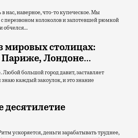
 в нас, наверное, что-то купеческое. Мы
 с перезвоном колоколов и запотевшей рюмкой
 и обчелся…
 в мировых столицах:
 Париже, Лондоне
…
е. Любой большой город давит, заставляет
я знаю каждый закоулок, и это знание
ее десятилетие
Ритм ускоряется, деньги зарабатывать труднее,