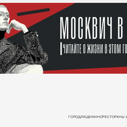
ГОРОД
ЛЮДИ
КИНО
РЕСТОРАНЫ 