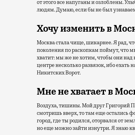
от этого все напуганы и озлоблены. Ул
людям. Думаю, если бы не был узнаваем,
Хочу изменить в Мос
Москва стала чище, шикарнее. Я рад, ч
поколения по раскопкам поймут, что 
хватит: мы же не хотим, чтобы они над
центре несколько развязок, ибо ехать 
Никитских Ворот.
Мне не хватает в Мо
Воздуха, тишины. Мой друг Григорий Пе
смотришь вверх, то там еще остались фо
город, где ты родился, оторвался от зем
но еще можно зайти изнутри. Я знаю кв