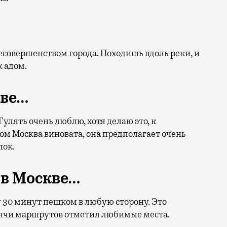
несовершенством города. Походишь вдоль реки, и
ж адом.
кве…
улять очень люблю, хотя делаю это, к
том Москва виновата, она предполагает очень
лок.
в Москве…
 30 минут пешком в любую сторону. Это
сячи маршрутов отметил любимые места.