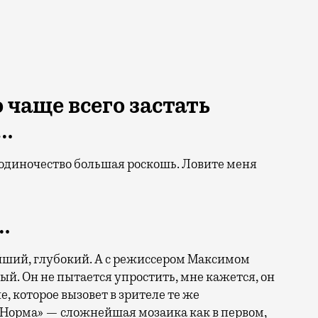
 чаще всего застать
а…
ак одиночество большая роскошь. Ловите меня
…
ший, глубокий. А с режиссером Максимом
ый. Он не пытается упростить, мне кажется, он
, которое вызовет в зрителе те же
 «Норма» — сложнейшая мозаика как в первом,