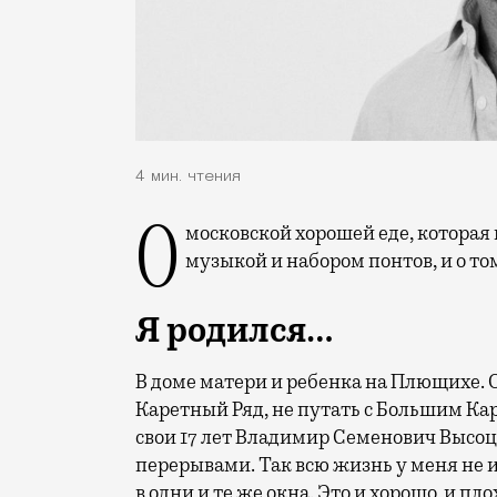
4 мин. чтения
О московской хорошей еде, которая идет вместе со страшными ценами, громкой
музыкой и набором понтов, и о то
Я родился…
В доме матери и ребенка на Плющихе. О
Каретный Ряд, не путать с Большим Кар
свои 17 лет Владимир Семенович Высоц
перерывами. Так всю жизнь у меня не 
в одни и те же окна. Это и хорошо, и пло