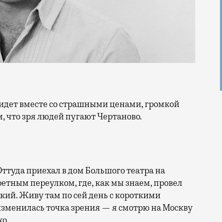
м, что зря людей пугают Чертаново.
ттуда приехал в дом Большого театра на
етным переулком, где, как мы знаем, провел
кий. Живу там по сей день с короткими
изменилась точка зрения — я смотрю на Москву
хо.