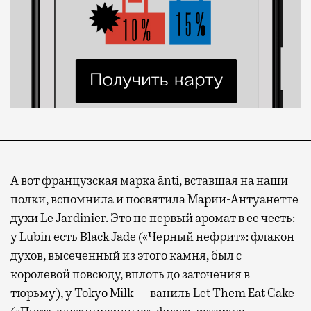
А вот французская марка ānti, вставшая на наши
полки, вспомнила и посвятила Марии-Антуанетте
духи Le Jardinier. Это не первый аромат в ее честь:
у Lubin есть Black Jade («Черный нефрит»: флакон
духов, высеченный из этого камня, был с
королевой повсюду, вплоть до заточения в
тюрьму), у Tokyo Milk — ваниль Let Them Eat Cake