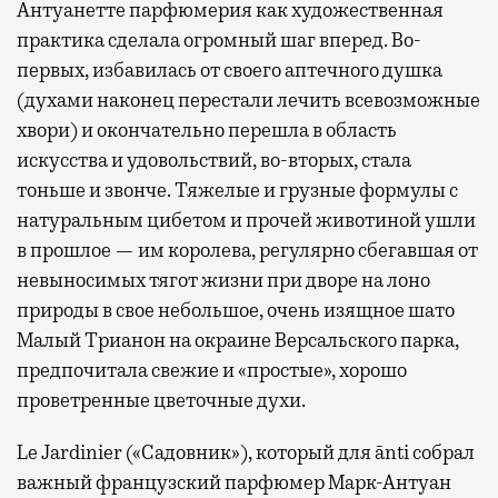
Антуанетте парфюмерия как художественная
практика сделала огромный шаг вперед. Во-
первых, избавилась от своего аптечного душка
(духами наконец перестали лечить всевозможные
хвори) и окончательно перешла в область
искусства и удовольствий, во-вторых, стала
тоньше и звонче. Тяжелые и грузные формулы с
натуральным цибетом и прочей животиной ушли
в прошлое — им королева, регулярно cбегавшая от
невыносимых тягот жизни при дворе на лоно
природы в свое небольшое, очень изящное шато
Малый Трианон на окраине Версальского парка,
предпочитала свежие и «простые», хорошо
проветренные цветочные духи.
Le Jardinier («Садовник»), который для ānti собрал
важный французский парфюмер Марк-Антуан