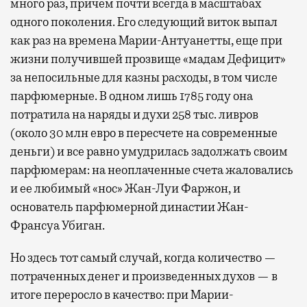
много раз, причем почти всегда в масштабах
одного поколения. Его следующий виток выпал
как раз на времена Марии-Антуанетты, еще при
жизни получившей прозвище «мадам Дефицит»
за непосильные для казны расходы, в том числе
парфюмерные. В одном лишь 1785 году она
потратила на наряды и духи 258 тыс. ливров
(около 30 млн евро в пересчете на современные
деньги) и все равно умудрилась задолжать своим
парфюмерам: на неоплаченные счета жаловались
и ее любимый «нос» Жан-Луи Фаржон, и
основатель парфюмерной династии Жан-
Франсуа Убиган.
Но здесь тот самый случай, когда количество —
потраченных денег и произведенных духов — в
итоге переросло в качество: при Марии-