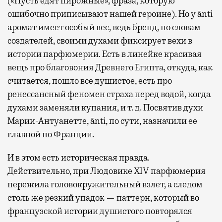
(«Пусть едят пирожные», фраза, которую
ошибочно приписывают нашей героине). Но у ānti
аромат имеет особый вес, ведь бренд, по словам
создателей, своими духами фиксирует вехи в
истории парфюмерии. Есть в линейке красивая
вещь про благовония Древнего Египта, откуда, как
считается, пошло все душистое, есть про
ренессансный феномен страха перед водой, когда
духами заменяли купания, и т. д. Посвятив духи
Марии-Антуанетте, ānti, по сути, назначили ее
главной по Франции.
И в этом есть историческая правда.
Действительно, при Людовике XIV парфюмерия
пережила головокружительный взлет, а следом
столь же резкий упадок — паттерн, который во
французской истории душистого повторялся