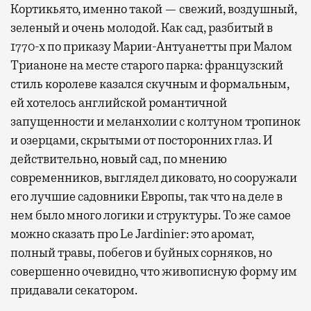
Кортикьято, именно такой — свежий, воздушный,
зеленый и очень молодой. Как сад, разбитый в
1770-х по приказу Марии-Антуанетты при Малом
Трианоне на месте старого парка: французский
стиль королеве казался скучным и формальным,
ей хотелось английской романтичной
запущенности и меланхолии с колтуном тропинок
и озерцами, скрытыми от посторонних глаз. И
действительно, новый сад, по мнению
современников, выглядел диковато, но сооружали
его лучшие садовники Европы, так что на деле в
нем было много логики и структуры. То же самое
можно сказать про Le Jardinier: это аромат,
полный травы, побегов и буйных сорняков, но
совершенно очевидно, что живописную форму им
придавали секатором.