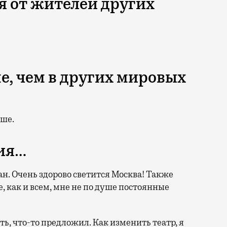
 от жителей других
ше, чем в других мировых
ьше.
ия…
н. Очень здорово светится Москва! Также
е, как и всем, мне не по душе постоянные
ть, что-то предложил. Как изменить театр, я