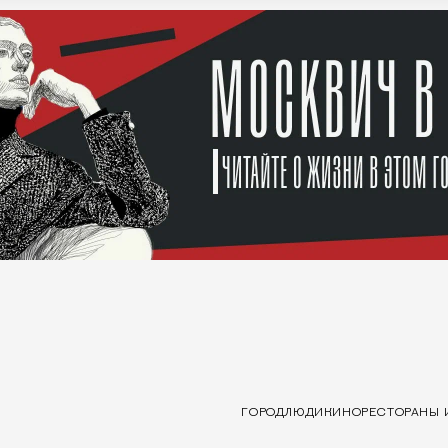
ГОРОД
ЛЮДИ
КИНО
РЕСТОРАНЫ 