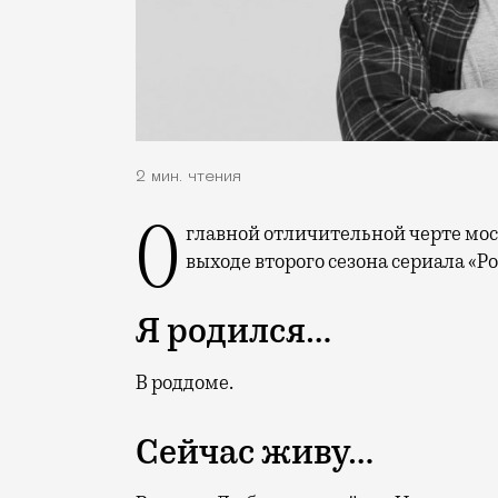
2 мин. чтения
О главной отличительной черте москвичей, о красивом ночном освещении и о
выходе второго сезона сериала «Р
Я родился…
В роддоме.
Сейчас живу…