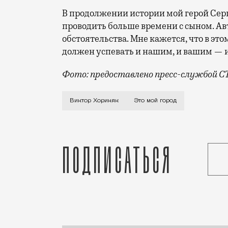
В продолжении истории мой герой Серг
проводить больше времени с сыном. Ав
обстоятельства. Мне кажется, что в это
должен успевать и нашим, и вашим — и 
Фото: предоставлено пресс-службой С
О главной отличительной черте москвич
Виктор Хориняк
Это мой город
Подписаться
Статья
Анастасия Медвецкая