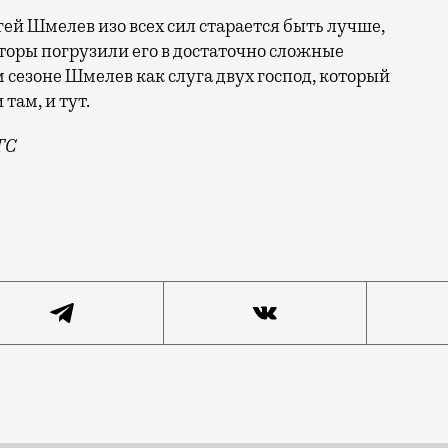
ей Шмелев изо всех сил старается быть лучше,
торы погрузили его в достаточно сложные
м сезоне Шмелев как слуга двух господ, который
там, и тут.
ТС
ей, о красивом ночном освещении и о выходе второго с