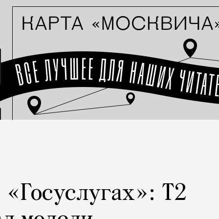
а «Госуслугах»: Т2