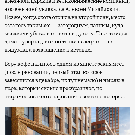
выезжали царские и великокняжеские компании,
а особенно ей увлекался Алексей Михайлович.
Позже, когда охота отошла на второй план, место
осталось таким же — загородным, дачным, куда
москвичи убегали от летней духоты. Так что идея
дома-курорта для этой точки на карте — не
выдумка, а возвращение к истокам.
Беру кофе навынос в одном из хипстерских мест
(после реновации, первый этап которой
завершился в декабре, их тут немало) и ныряю в
парк, который сильно преобразился, но
старомосковского очарования своего не потерял.