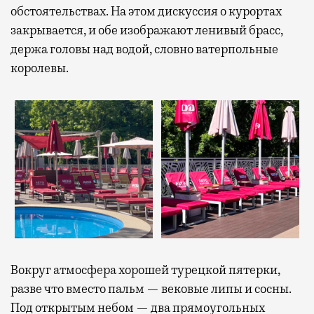
обстоятельствах. На этом дискуссия о курортах
закрывается, и обе изображают ленивый брасс,
держа головы над водой, словно ватерпольные
королевы.
Вокруг атмосфера хорошей турецкой пятерки,
разве что вместо пальм — вековые липы и сосны.
Под открытым небом — два прямоугольных