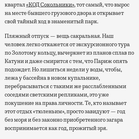
квартал
«КОД Сокольники»
, тот самый, что вырос
на месте бывшего грузового двора и открывает
свой тайный ход в знаменитый парк.
Пляжный отпуск — вещь сакральная. Наш
человек легко откажется от экскурсионного тура
по Золотому кольцу, вычеркнет из планов сплав по
Катуни и даже смирится с тем, что Париж опять
подождет. Но лишиться недели у воды, чтобы,
лежа у бассейна в новом купальнике,
перебрасываться с такими же расслабленными
соседями светскими репликами, это уже
покушение на права личности. Те, кто называет
этот отдых «тюленьим», просто завидуют — год
без моря и без законно приобретенного загара
воспринимается как год, прожитый зря.