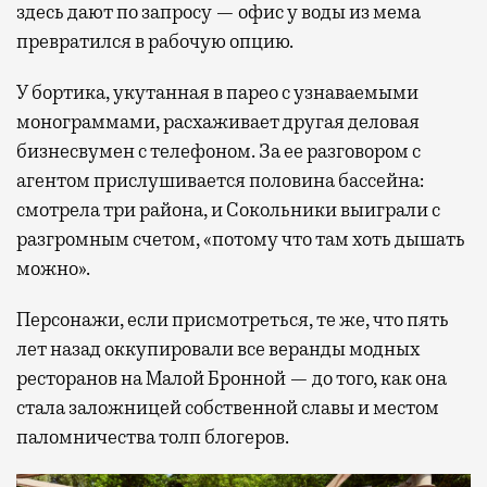
здесь дают по запросу — офис у воды из мема
превратился в рабочую опцию.
У бортика, укутанная в парео с узнаваемыми
монограммами, расхаживает другая деловая
бизнесвумен с телефоном. За ее разговором с
агентом прислушивается половина бассейна:
смотрела три района, и Сокольники выиграли с
разгромным счетом, «потому что там хоть дышать
можно».
Персонажи, если присмотреться, те же, что пять
лет назад оккупировали все веранды модных
ресторанов на Малой Бронной — до того, как она
стала заложницей собственной славы и местом
паломничества толп блогеров.