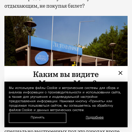
отдыхающим, не покупая билет?
×
Мы используем файлы Сookie и метрические системы для сбора и
Уведомление 
анализа информации о производительности и использовании сайта,
а также для улучшения и индивидуальной настройки
предоставления информации. Нажимая кнопку «Принять» или
продолжая пользоваться сайтом, вы соглашаетесь на обработку
Знаменитый урбанист Григорий Ревзин
объяснял
файлов Cookie и данных метрических систем.
этот сдвиг так: индустриальный город когда-то
Принять
Подробнее
был устроен просто: работа здесь, отдых там, в
специально выстроенных под это городах вроде