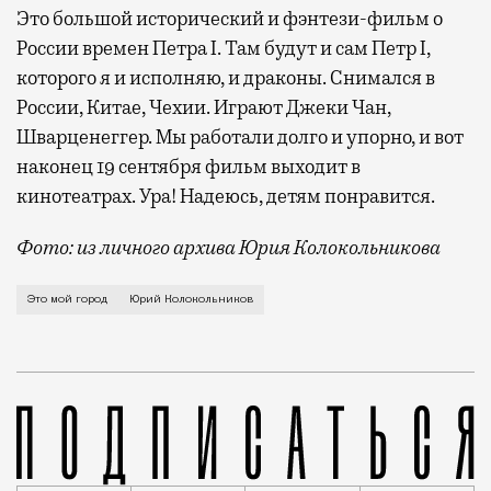
Это большой исторический и фэнтези-фильм о
России времен Петра I. Там будут и сам Петр I,
которого я и исполняю, и драконы. Снимался в
России, Китае, Чехии. Играют Джеки Чан,
Шварценеггер. Мы работали долго и упорно, и вот
наконец 19 сентября фильм выходит в
кинотеатрах. Ура! Надеюсь, детям понравится.
Фото: из личного архива Юрия Колокольникова
О невозможности воспринимать москвичей как одну би
Это мой город
Юрий Колокольников