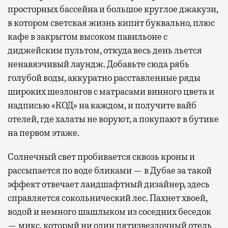
просторных бассейна и большое круглое джакузи,
в котором светская жизнь кипит буквально, плюс
кафе в закрытом высоком павильоне с
диджейским пультом, откуда весь день льется
ненавязчивый лаундж. Добавьте сюда рябь
голубой воды, аккуратно расставленные ряды
широких шезлонгов с матрасами винного цвета и
надписью «КОД» на каждом, и получите вайб
отелей, где халаты не воруют, а покупают в бутике
на первом этаже.
Солнечный свет пробивается сквозь кроны и
рассыпается по воде бликами — в Дубае за такой
эффект отвечает ландшафтный дизайнер, здесь
справляется сокольнический лес. Пахнет хвоей,
водой и немного шашлыком из соседних беседок
— микс, который ни один пятизвездочный отель