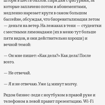
шторм в шесть баллов. Пара дам с фигурами, за
которые заплачено потом и абонементами,
медленно нарезает круги в самом большом
бассейне, обсуждая, что биоревитализация летом
— деньги на ветер. На лежаках в тени — студентки
с местными лимонадами (их в меню тут больше
пяти видов, и они действительно хороши) и
вечной темой:
— Он мне пишет: «Как дела?» Как дела! После
всего.
— Не отвечай.
— Я и не отвечаю. Уже 14 минут молчу.
Рядом бизнес-леди с ноутбуком в правой руке и
телефоном в левой правит презентацию. Wi-Fi