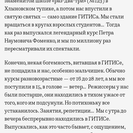
знаменитой школе «раз-два-три» (№123) в
Хлыновском тупике, а потом нас впустили в
святую святых — само здание ГИТИСа. Мы стали
вращаться в кругах взрослых студентов… Тогда
как раз выпускался легендарный курс Петра
Наумовича Фоменко, и мы по миллиону раз
пересматривали их спектакли.
Конечно, некая богемность, витавшая в ГИТИСе,
не пощадила и нас, особенно мальчишек. Обычно
курсы разновозрастные — от 16 до 28 лет, а мы все
поступили в 15, в голове — ветер… Режиссеры у нас
были постарше, они находились в тихом ужасе от
того, кого им подсунули. Но потихоньку все
устаканилось. Занятия, репетиции… Мы с утра до
вечера беспрерывно находились в ГИТИСе.
Выпускались, как это часто бывает, с ощущением,