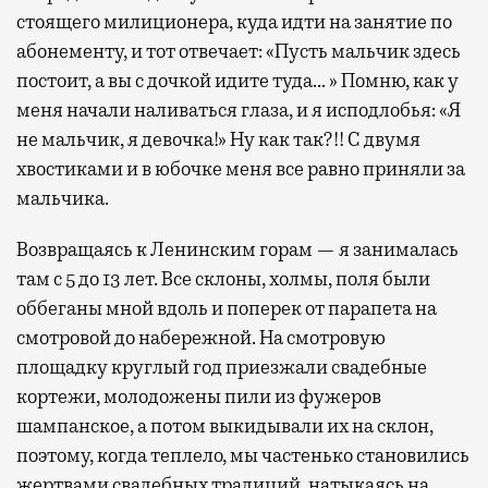
стоящего милиционера, куда идти на занятие по
абонементу, и тот отвечает: «Пусть мальчик здесь
постоит, а вы с дочкой идите туда… » Помню, как у
меня начали наливаться глаза, и я исподлобья: «Я
не мальчик, я девочка!» Ну как так?!! С двумя
хвостиками и в юбочке меня все равно приняли за
мальчика.
Возвращаясь к Ленинским горам — я занималась
там с 5 до 13 лет. Все склоны, холмы, поля были
оббеганы мной вдоль и поперек от парапета на
смотровой до набережной. На смотровую
площадку круглый год приезжали свадебные
кортежи, молодожены пили из фужеров
шампанское, а потом выкидывали их на склон,
поэтому, когда теплело, мы частенько становились
жертвами свадебных традиций, натыкаясь на