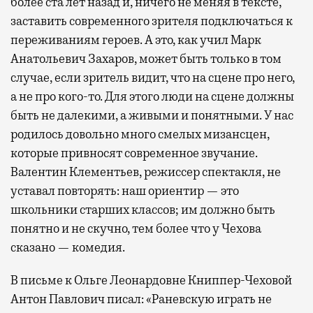
более ста лет назад и, ничего не меняя в тексте,
заставить современного зрителя подключаться к
переживаниям героев. А это, как учил Марк
Анатольевич Захаров, может быть только в том
случае, если зритель видит, что на сцене про него,
а не про кого-то. Для этого люди на сцене должны
быть не далекими, а живыми и понятными. У нас
родилось довольно много смелых мизансцен,
которые привносят современное звучание.
Валентин Клементьев, режиссер спектакля, не
уставал повторять: наш ориентир — это
школьники старших классов; им должно быть
понятно и не скучно, тем более что у Чехова
сказано — комедия.
В письме к Ольге Леонардовне Книппер-Чеховой
Антон Павлович писал: «Раневскую играть не