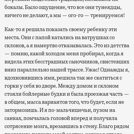
бокалы. Было ощущение, что все они тунеядцы,
ничего не делают, а мы — ого-го — тренируемся!
Как-то я решила показать своему ребенку эти
места. Они с папой катались на ватрушках со
склонов, а я намертво отказывалась. Это из детства
— помню, какой холодок меня пробирал, когда я
видела этих бесстрашных саночников, свистевших
вниз параллельно нашей трассе. Ужас! Однажды я,
вдохновившись ими, решила так же скатиться с
горки у себя во дворе. Между домом и склоном
стояли бойлерные будки и была проезжая часть —
в общем, масса вариантов того, что будет, если не
затормозишь. И я по-мальчишечьи, пузом на
санках, помчалась головой вперед и получила
сотрясение мозга, врезавшись в стену. Благо рядом