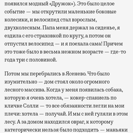
появился модный «Дружок»). Это было целое
событие — мы открутили маленькие боковые
колесики, и велосипед стал взрослым,
двухколесным. Папа меня держал за сиденье, я
ездила с его страховкой по кругу, а потом он
отпустил велосипед — и я поехала сама! Причем
это тоже было в весьма нежном возрасте — где-то
года три с половиной.
Потом мы перебрались в Ясенево. Что было
изумительно — дом стоял около огромного
лесного массива. Когда у меня появилась собака,
которую я очень хотела, — кокер-спаниель по
кличке Солли — то все обязанности легли на мои
плечи: хотела — получай. И мы с ней гуляли в этом
лесу. А за домом находился овраг, к которому
категорически нельзя было подходить — маньяки