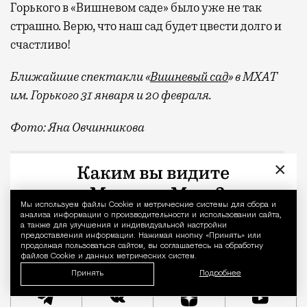
Горького в «Вишневом саде» было уже не так
страшно. Верю, что наш сад будет цвести долго и
счастливо!
Ближайшие спектакли «
Вишневый сад
» в МХАТ
им. Горького 31 января и 20 февраля.
Фото: Яна Овчинникова
О горнолыжной секции на Лени
Анна Большова
Вишневый сад
МХАТ им. Горького
Это мой город
×
Мы используем файлы Сookie и метрические системы для сбора и
Уведомление 
анализа информации о производительности и использовании сайта,
а также для улучшения и индивидуальной настройки
предоставления информации. Нажимая кнопку «Принять» или
продолжая пользоваться сайтом, вы соглашаетесь на обработку
файлов Cookie и данных метрических систем.
Принять
Подробнее