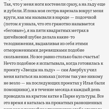
Так, что у меня ноги костенели сразу, а на льду еще
и дубели. И пока моя сестра нарезала вокруг меня
круги, как мы называли в народе — подсечкой
(потом я узнала, что это грамотно называется
«беговые»), я на пяти квадратных метрах в
цигейковой шубке делала какие-то
телодвижения, выдавливая из себя этими
отмороженными деревяшками подобие
скольжения. Но все равно столько было счастья!
Нечто подобное я испытывала, когда готовилась к
проекту «Звезды на льду» — сам Авербух учил
меня кататься на коньках (потом так уже никому
не везло — на последующих проектах у Ильи были
помощники), и в течение месяца я каждый день
проводила на крытом катке в Парке культуры. Все
это время я каталась на прокатных разношенных