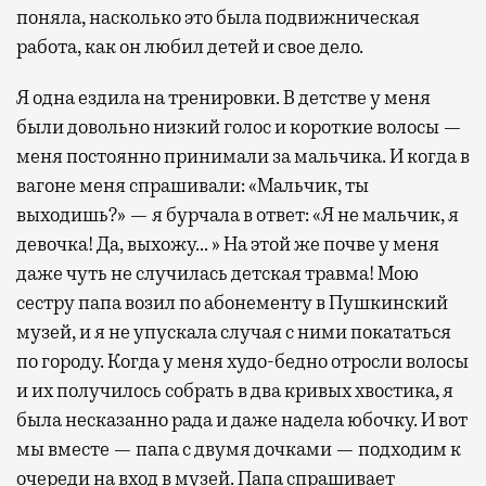
поняла, насколько это была подвижническая
работа, как он любил детей и свое дело.
Я одна ездила на тренировки. В детстве у меня
были довольно низкий голос и короткие волосы —
меня постоянно принимали за мальчика. И когда в
вагоне меня спрашивали: «Мальчик, ты
выходишь?» — я бурчала в ответ: «Я не мальчик, я
девочка! Да, выхожу… » На этой же почве у меня
даже чуть не случилась детская травма! Мою
сестру папа возил по абонементу в Пушкинский
музей, и я не упускала случая с ними покататься
по городу. Когда у меня худо-бедно отросли волосы
и их получилось собрать в два кривых хвостика, я
была несказанно рада и даже надела юбочку. И вот
мы вместе — папа с двумя дочками — подходим к
очереди на вход в музей. Папа спрашивает