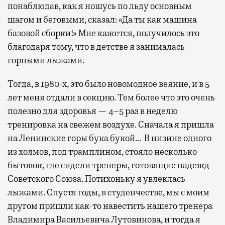
понаблюдав, как я ношусь по льду основным
шагом и беговыми, сказал: «Да ты как машина
базовой сборки!» Мне кажется, получилось это
благодаря тому, что в детстве я занималась
горными лыжами.
Тогда, в 1980-х, это было новомодное веяние, и в 5
лет меня отдали в секцию. Тем более что это очень
полезно для здоровья — 4–5 раз в неделю
тренировка на свежем воздухе. Сначала я пришла
на Ленинские горы бука букой… В низине одного
из холмов, под трамплином, стояло несколько
бытовок, где сидели тренеры, готовящие надежд
Советского Союза. Потихоньку я увлеклась
лыжами. Спустя годы, в студенчестве, мы с моим
другом пришли как-то навестить нашего тренера
Владимира Васильевича Лутовинова, и тогда я