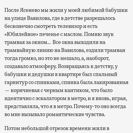
После Ясенево мы жили у моей любимой бабушки
на улице Вавилова, где в детстве разрешалось
бесконечно смотреть телевизор и есть
«Юбилейное» печенье с маслом. Помню звук
трамвая за окном… Все окна выходили на
трамвайную линию на Вавилова, ездили трамваи
тогда громко, но это не мешало, а, наоборот,
создавало атмосферу. Возвращаясь к детству, у
бабушки и дедушки в квартире был спальный
гарнитур со спинками, спинка была лакированная
— коричневая с черным кантиком, что было
идентично с эскалатором в метро, и я вновь, играя,
представляла, что я в метро. Почему-то оно всегда
во мне вызывало романтические чувства.
Потом небольшой отрезок времени жили в