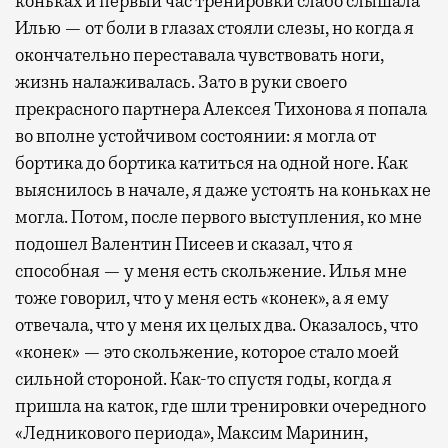
коньках и первый час тренировки слабо слышала
Илью — от боли в глазах стояли слезы, но когда я
окончательно переставала чувствовать ноги,
жизнь налаживалась. Зато в руки своего
прекрасного партнера Алексея Тихонова я попала
во вполне устойчивом состоянии: я могла от
бортика до бортика катиться на одной ноге. Как
выяснилось в начале, я даже устоять на коньках не
могла. Потом, после первого выступления, ко мне
подошел Валентин Писеев и сказал, что я
способная — у меня есть скольжение. Илья мне
тоже говорил, что у меня есть «конек», а я ему
отвечала, что у меня их целых два. Оказалось, что
«конек» — это скольжение, которое стало моей
сильной стороной. Как-то спустя годы, когда я
пришла на каток, где шли тренировки очередного
«Ледникового периода», Максим Маринин,