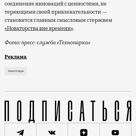
соединение инноваций с ценностями, не
теряющими своей привлекательности —
становится главным смысловым стержнем
«Новаторства вне времени»
.
Фото: пресс-служба «Технопарка»
Рекламные кампании техники редко выходят за рамк
Реклама
технопарк