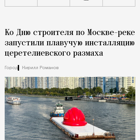
Реклама
Редакция Москвич Mag
Ко Дню строителя по Москве-реке
Город
запустили плавучую инсталляцию
церетелиевского размаха
Город
Кирилл Романов