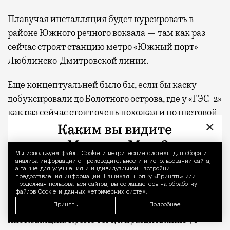
Плавучая инсталляция будет курсировать в
районе Южного речного вокзала — там как раз
сейчас строят станцию метро «Южный порт»
Люблинско-Дмитровской линии.
Еще концептуальней было бы, если бы каску
добуксировали до Болотного острова, где у «ГЭС-2»
как раз сейчас стоит
очень похожая
и по цветовой
×
гамме, и по габаритам «Садовая лопатка» Класа
Олденбурга и Кошье ван Брюгген.
Мы используем файлы Сookie и метрические системы для сбора и
Уведомление 
анализа информации о производительности и использовании сайта,
Сам праздник отмечается 9 августа. По случаю
а также для улучшения и индивидуальной настройки
юбилея он на улицах города заметен куда больше,
предоставления информации. Нажимая кнопку «Принять» или
продолжая пользоваться сайтом, вы соглашаетесь на обработку
чем обычно: только недавно мы
писали
про будки
файлов Cookie и данных метрических систем.
с архивными видами города и другие
Принять
Подробнее
инсталляции. Кроме того, к празднованию 70-