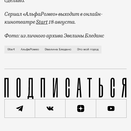
сделано.
Сериал «АльфаРомео» выходит в онлайн-
кинотеатре
Start
18 августа.
Фото: из личного архива Эвелины Бледанс
О переезде в Москву, о москвичах, которые едят сос
Start
АльфаРомео
Эвелина Бледанс
Это мой город