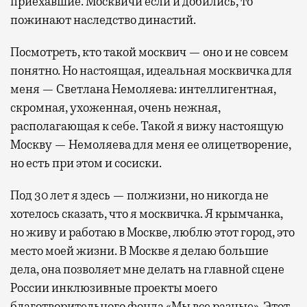
приехавшие. Москвичи если и добились, то
пожинают наследство династий.
Посмотреть, кто такой москвич — оно и не совсем
понятно. Но настоящая, идеальная москвичка для
меня — Светлана Немоляева: интеллигентная,
скромная, ухоженная, очень нежная,
располагающая к себе. Такой я вижу настоящую
Москву — Немоляева для меня ее олицетворение,
но есть при этом и сосиски.
Под 30 лет я здесь — полжизни, но никогда не
хотелось сказать, что я москвичка. Я крымчанка,
но живу и работаю в Москве, люблю этот город, это
место моей жизни. В Москве я делаю большие
дела, она позволяет мне делать на главной сцене
России инклюзивные проекты моего
благотворительного фонда «Мы все разные». Этот