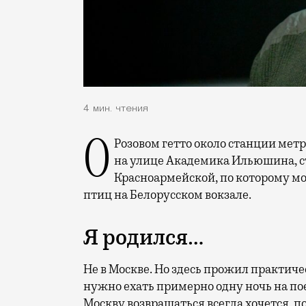
4 мин. чтения
О Розовом гетто около станции метро «Аэропорт», сирени разных оттенков во дворе
на улице Академика Ильюшина, с
Красноармейской, по которому мо
птиц на Белорусском вокзале.
Я родился…
Не в Москве. Но здесь прожил практиче
нужно ехать примерно одну ночь на поез
Москву возвращаться всегда хочется, п