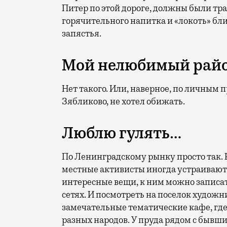
Питер по этой дороге, должны были тра
горячительного напитка и «локоть» блин
запястья.
Мой нелюбимый рай
Нет такого. Или, наверное, по личным 
Зябликово, не хотел обижать.
Люблю гулять…
По Ленинградскому рынку просто так. Р
местные активисты иногда устраивают
интересные вещи, к ним можно записа
сетях. И посмотреть на поселок художн
замечательные тематические кафе, где
разных народов. У пруда рядом с бывши