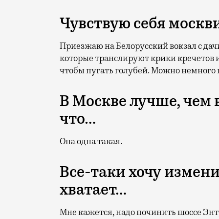
Чувствую себя москв
Приезжаю на Белорусский вокзал с дачи
которые транслируют крики кречетов 
чтобы пугать голубей. Можно немного 
В Москве лучше, чем 
что…
Она одна такая.
Все-таки хочу измени
хватает…
Мне кажется, надо починить шоссе Энту