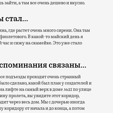
 зайти, а там все очень дешево и вкусно.
ы стал…
а, где растет очень много сирени. Она там
 фиолетового. В какой-то майский день я
 час и сижу на скамейке. Это уже стало
оспоминания связаны…
все подъезды проходит очень странный
было сделано, какой был план у создателей и
на лифте на самый верх в доме №21 по улице
ину пролета, вы увидите этот коридор,
дит через весь дом. Мы с дочерью иногда
у коридору от начала и до конца, а потом