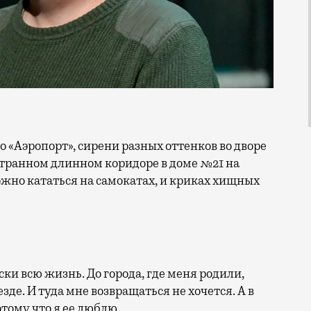
транном длинном коридоре в доме №21 на
жно кататься на самокатах, и криках хищных
ски всю жизнь. До города, где меня родили,
де. И туда мне возвращаться не хочется. А в
отому что я ее люблю.