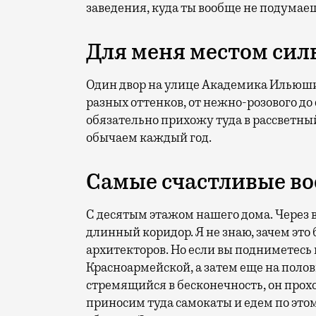
заведения, куда ты вообще не подумаешь
Для меня местом сил
Один двор на улице Академика Ильюшин
разных оттенков, от нежно-розового до
обязательно прихожу туда в рассветный
обычаем каждый год.
Самые счастливые в
С десятым этажом нашего дома. Через 
длинный коридор. Я не знаю, зачем это 
архитекторов. Но если вы подниметесь 
Красноармейской, а затем еще на полов
стремящийся в бесконечность, он прохо
приносим туда самокаты и едем по этом