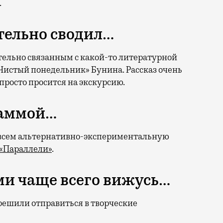
.
тельно сводил…
тельно связанным с какой-то литературной
«Чистый понедельник» Бунина. Рассказ очень
просто просится на экскурсию.
раммой…
ю всем альтернативно-экспериментальную
«Параллели»
.
ми чаще всего вижусь…
 решили отправиться в творческие