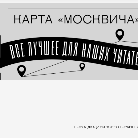
ГОРОД
ЛЮДИ
КИНО
РЕСТОРАНЫ 