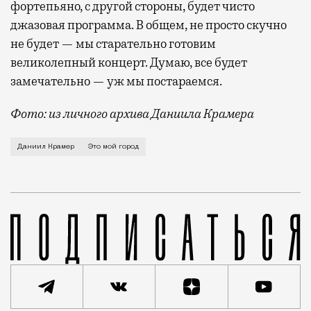
фортепьяно, с другой стороны, будет чисто
джазовая программа. В общем, не просто скучно
не будет — мы старательно готовим
великолепный концерт. Думаю, все будет
замечательно — уж мы постараемся.
Фото: из личного архива Даниила Крамера
О холодной зиме 1978-го, когда в городе лопались 
Даниил Крамер
Это мой город