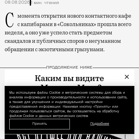
08.08.2026
1 мин. чтения
С момента открытия нового контактного кафе
с капибарами в «Сокольниках» прошла всего
неделя, а оно уже успело стать предметом
скандалов и публичных споров о негуманном
обращении с экзотичными грызунами.
ПРОДОЛЖЕНИЕ НИЖЕ
×
Мы используем файлы Сookie и метрические системы для сбора и
Уведомление 
анализа информации о производительности и использовании сайта,
а также для улучшения и индивидуальной настройки
предоставления информации. Нажимая кнопку «Принять» или
продолжая пользоваться сайтом, вы соглашаетесь на обработку
файлов Cookie и данных метрических систем.
Принять
Подробнее