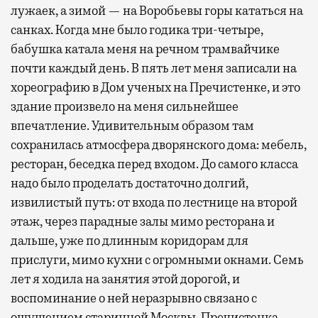
лужаек, а зимой — на Воробьевы горы кататься на
санках. Когда мне было годика три-четыре,
бабушка катала меня на речном трамвайчике
почти каждый день. В пять лет меня записали на
хореографию в Дом ученых на Пречистенке, и это
здание произвело на меня сильнейшее
впечатление. Удивительным образом там
сохранилась атмосфера дворянского дома: мебель,
ресторан, беседка перед входом. До самого класса
надо было проделать достаточно долгий,
извилистый путь: от входа по лестнице на второй
этаж, через парадные залы мимо ресторана и
дальше, уже по длинным коридорам для
прислуги, мимо кухни с огромными окнами. Семь
лет я ходила на занятия этой дорогой, и
воспоминание о ней неразрывно связано с
ощущением старинной Москвы. Пречистенка