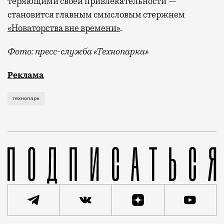
теряющими своей привлекательности —
становится главным смысловым стержнем
«Новаторства вне времени»
.
Фото: пресс-служба «Технопарка»
Рекламные кампании техники редко выходят за рамк
Реклама
технопарк