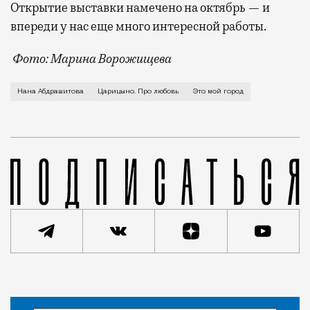
Открытие выставки намечено на октябрь — и
впереди у нас еще много интересной работы.
Фото: Марина Ворожищева
Об уроках хореографии в Доме ученых на Пречистенк
Нана Абдрашитова
Царицыно. Про любовь
Это мой город
Статья
Наталья Кострова