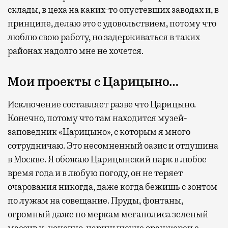
склады, в цеха на каких-то опустевших заводах и, в
принципе, делаю это с удовольствием, потому что
люблю свою работу, но задерживаться в таких
районах надолго мне не хочется.
Мои проекты с Царицыно…
Исключение составляет разве что Царицыно.
Конечно, потому что там находится музей-
заповедник «Царицыно», с которым я много
сотрудничаю. Это несомненный оазис и отдушина
в Москве. Я обожаю Царицынский парк в любое
время года и в любую погоду, он не теряет
очарования никогда, даже когда бежишь с зонтом
по лужам на совещание. Пруды, фонтаны,
огромный даже по меркам мегаполиса зеленый
массив и, конечно, царицынские оранжереи с