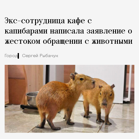
Реклама
Редакция Москвич Mag
Экс-сотрудница кафе с
Город
капибарами написала заявление о
жестоком обращении с животными
Город
Сергей Рыбачук