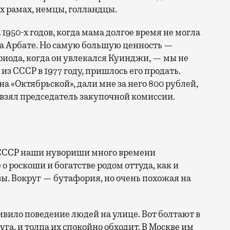
х рамах, немцы, голландцы.
 1950-х годов, когда мама долгое время не могла
на Арбате. Но самую большую ценность —
иода, когда он увлекался Куинджи, — мы не
из СССР в 1977 году, пришлось его продать.
а «Октябрьской», дали мне за него 800 рублей,
е взял председатель закупочной комиссии.
 СССР наши нувориши много времени
 о роскоши и богатстве родом оттуда, как и
. Вокруг — бутафория, но очень похожая на
ивило поведение людей на улице. Вот болтают в
га, и толпа их спокойно обходит. В Москве им