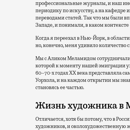
профессиональные журналы, и наш инс
периодику по искусству, а на кафедре
переводами статей. Так что мы были впо
Западе, и понимали, в каком контексте
Когда я переехал в Нью-Йорк, в области 
но, конечно, меня удивило количество с
Мы с Аликом Меламидом сотрудничали 
которой к моменту нашей эмиграции уж
60–70-х годах ХХ века представляла с
Уорхола, и на каждом открытии мы зна
становясь ее частью.
Жизнь художника в 
Отличается, хотя бы потому, что в Рос
художников, и околохудожественную жи