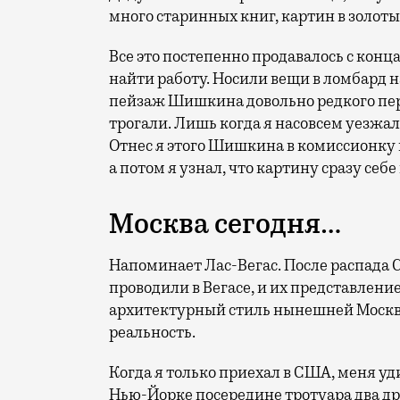
много старинных книг, картин в золоты
Все это постепенно продавалось с конца
найти работу. Носили вещи в ломбард 
пейзаж Шишкина довольно редкого пер
трогали. Лишь когда я насовсем уезжал 
Отнес я этого Шишкина в комиссионку н
а потом я узнал, что картину сразу себ
Москва сегодня…
Напоминает Лас-Вегас. После распада
проводили в Вегасе, и их представление
архитектурный стиль нынешней Москвы
реальность.
Когда я только приехал в США, меня уд
Нью-Йорке посередине тротуара два дру