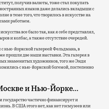
титут, получив валюты, тоже стал покупать
 иностранных языков даже делались вкладыши с
лне в теме того, что творилось в искусстве на
 сами работаем.
искусства все было так, как я себе представлял,
ыров и колбас, а также отсутствие очередей.
с нью-йоркской галереей Фельдмана, в
е прошли две наши выставки. Эта галерея в
амых знаменитых художников, того же Энди
комились с нью-йоркской богемой, постепенно
Москве и Нью-Йорке…
сии государство частично финансирует и
знь. В США этого нет, как нет госмузеев или