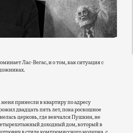
удожниках.
а меня принесли в квартиру по адресу
прожил двадцать пять лет, пока роскошное
днелась церковь, где венчался Пушкин, не
 четырехэтажный доходный дом, который в
иотрович в стиле компромиссного модерна, с