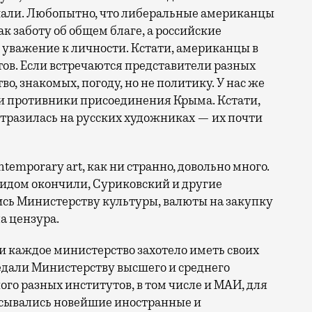
ешали. Любопытно, что либеральные американцы
к заботу об общем благе, а российские
уважение к личности. Кстати, американцы в
ов. Если встречаются представители разных
во, знакомых, погоду, но не политику. У нас же
 и противники присоединения Крыма. Кстати,
тразилась на русских художниках — их почти
ntemporary art, как ни странно, довольно много.
мидом окончили, Суриковский и другие
сь Министерству культуры, валюты на закупку
а цензура.
 и каждое министерство захотело иметь своих
едали Министерству высшего и среднего
ого разных институтов, в том числе и МАИ, для
исывались новейшие иностранные и