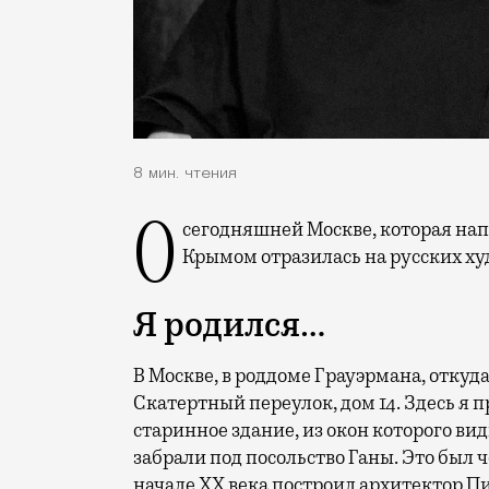
8 мин. чтения
О сегодняшней Москве, которая напоминает Лас-Вегас, и о том, как ситуация с
Крымом отразилась на русских х
Я родился…
В Москве, в роддоме Грауэрмана, откуд
Скатертный переулок, дом 14. Здесь я 
старинное здание, из окон которого ви
забрали под посольство Ганы. Это был
начале ХХ века построил архитектор П