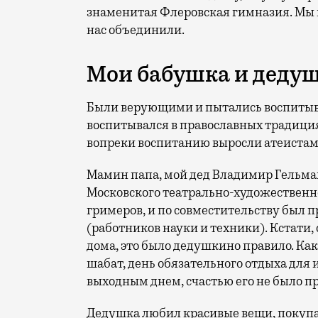
знаменитая Флеровская гимназия. Мы н
нас объединили.
Мои бабушка и деду
Были верующими и пытались воспитыва
воспитывался в православных традициях
вопреки воспитанию выросли атеистам
Мамин папа, мой дед Владимир Гельма
Московского театрально-художественно
гримеров, и по совместительству был
(работников науки и техники). Кстати,
дома, это было дедушкино правило. Ка
шабат, день обязательного отдыха для и
выходным днем, счастью его не было п
Дедушка любил красивые вещи, покупал