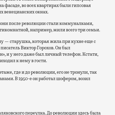
 фасаде, во всех квартирах были гипсовая
х венецианских окнах.
се они после революции стали коммуналками,
тикомнатной, например, жили всего три семьи.
у — старушка, которая жила при кухне еще с
писатель Виктор Горохов. Он был
», и у него даже был личный телефон. Кстати,
иходил к нему в гости.
аже, где и до революции, его не тронули, так
ганами. В 1950-е он работал шофером, возил
рзляковского переулка. До революции здесь была