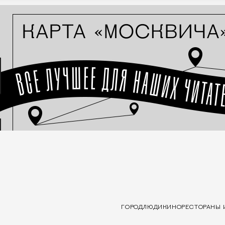
ГОРОД
ЛЮДИ
КИНО
РЕСТОРАНЫ 