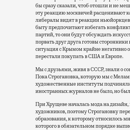
бы сразу сказали, чтоб отошли и не м
эту реакцию москвичей расценивают ка
либералы видят в реакции ньюйоркцев 
быту предпочитают избегать конфликт
партий, то они будут обсуждать искусст
порвать друг друга готовы сторонники
ситуация с Крымом крайне негативно о
перестали покупать в США и Европе.
Мы с друзьями, живя в СССР, знали о co
Пока Строгановка, которую мы с Мела
художественные институты подчиняли
иностранных журналов не было, но был
При Хрущеве началась мода на дизайн,
художников, поэтому Строгановку пер
образования, к которому относилось мн
которого в обязательном порядке вып