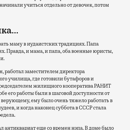
ачинали учиться отдельно от девочек, потом
шка…
ть маму в иудаистских традициях. Папа
. Правда, и мама, и папа, оба военные юристы,
и.
н, работал заместителем директора
го училища, где готовили бутафоров и
 председателем жилищного кооператива РАНИТ
 обе его работы были в шаговой доступности от
к верующему, ему было очень тяжело работать в
удеев, и когда наконец суббота в СССР стала
редела.
 антиквариат еще со времен нэпа. В доме было