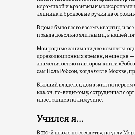
керамикой и красивыми маскаронами на
лепнина и бронзовые ручки на огромны
В доме было всего восемь квартир, и в
правда довольно элитными, в нашей пя
Мои родные занимали две комнаты, одн
дореволюционных времен, и еще две — 
знаменитостью и автором книги «Робсон
сам Поль Робсон, когда был в Москве, пр
Бывший владелец дома жил на первом эт
как он, по-видимому, сотрудничал с ор
иностранцев на лимузине.
Учился я…
В 110-й школе по соседству, на углу Ме