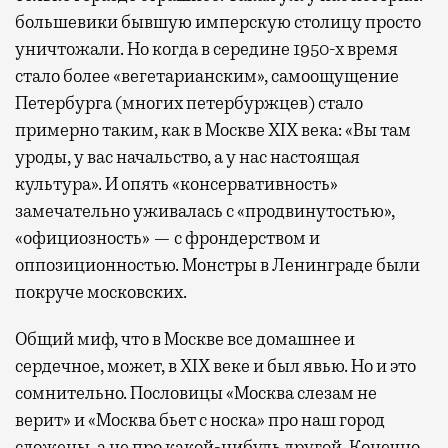
большевики бывшую имперскую столицу просто
уничтожали. Но когда в середине 1950-х время
стало более «вегетарианским», самоощущение
Петербурга (многих петербуржцев) стало
примерно таким, как в Москве XIX века: «Вы там
уроды, у вас начальство, а у нас настоящая
культура». И опять «консервативность»
замечательно уживалась с «продвинутостью»,
«официозность» — с фрондерством и
оппозиционностью. Монстры в Ленинграде были
покруче московских.
Общий миф, что в Москве все домашнее и
сердечное, может, в XIX веке и был явью. Но и это
сомнительно. Пословицы «Москва слезам не
верит» и «Москва бьет с носка» про наш город
сложены, а не про какой-нибудь другой. Конечно,