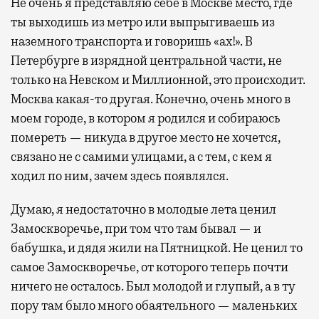
Не очень я представляю себе в Москве место, где
ты выходишь из метро или выпрыгиваешь из
наземного транспорта и говоришь «ах!». В
Петербурге в изрядной центральной части, не
только на Невском и Миллионной, это происходит.
Москва какая-то другая. Конечно, очень много в
моем городе, в котором я родился и собираюсь
помереть — никуда в другое место не хочется,
связано не с самими улицами, а с тем, с кем я
ходил по ним, зачем здесь появлялся.
Думаю, я недостаточно в молодые лета ценил
Замоскворечье, при том что там бывал — и
бабушка, и дядя жили на Пятницкой. Не ценил то
самое Замоскворечье, от которого теперь почти
ничего не осталось. Был молодой и глупый, а в ту
пору там было много обаятельного — маленьких