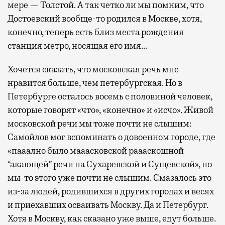
мере — Толстой. А так четко ли мы помним, что
Достоевский вообще-то родился в Москве, хотя,
конечно, теперь есть близ места рождения
станция метро, носящая его имя…
Хочется сказать, что московская речь мне
нравится больше, чем петербургская. Но в
Петербурге осталось восемь с половиной человек,
которые говорят «что», «конечно» и «исчо». Живой
московской речи мы тоже почти не слышим:
Самойлов мог вспоминать о довоенном городе, где
«пааално было мааасковской раааскошной
“акающей” речи на Сухаревской и Сущевской», но
мы-то этого уже почти не слышим. Смазалось это
из-за людей, родившихся в других городах и весях
и приехавших осваивать Москву. Да и Петербург.
Хотя в Москву, как сказано уже выше, едут больше.