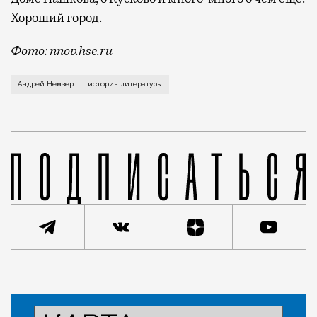
Хороший город.
Фото: nnov.hse.ru
Об обаянии Москвы и о том, как она стала
Андрей Немзер
историк литературы
Статья
Анастасия Медвецкая
Люди