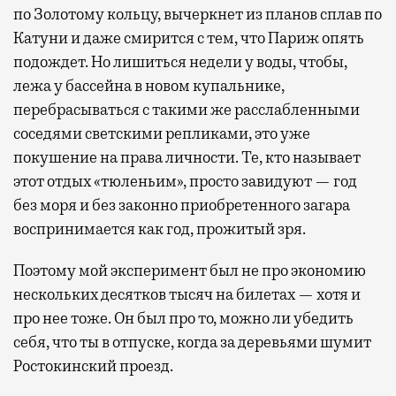
по Золотому кольцу, вычеркнет из планов сплав по
Катуни и даже смирится с тем, что Париж опять
подождет. Но лишиться недели у воды, чтобы,
лежа у бассейна в новом купальнике,
перебрасываться с такими же расслабленными
соседями светскими репликами, это уже
покушение на права личности. Те, кто называет
этот отдых «тюленьим», просто завидуют — год
без моря и без законно приобретенного загара
воспринимается как год, прожитый зря.
Поэтому мой эксперимент был не про экономию
нескольких десятков тысяч на билетах — хотя и
про нее тоже. Он был про то, можно ли убедить
себя, что ты в отпуске, когда за деревьями шумит
Ростокинский проезд.