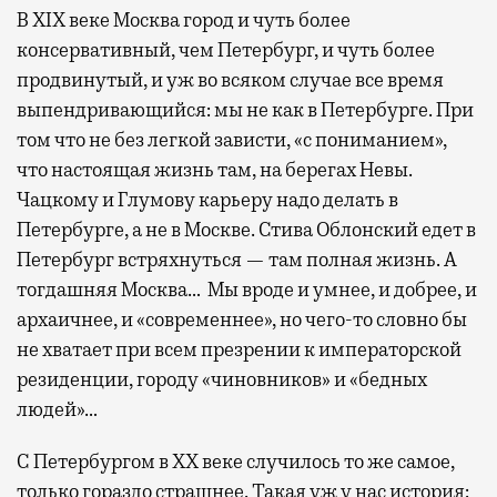
В XIX веке Москва город и чуть более
консервативный, чем Петербург, и чуть более
продвинутый, и уж во всяком случае все время
выпендривающийся: мы не как в Петербурге. При
том что не без легкой зависти, «с пониманием»,
что настоящая жизнь там, на берегах Невы.
Чацкому и Глумову карьеру надо делать в
Петербурге, а не в Москве. Стива Облонский едет в
Петербург встряхнуться — там полная жизнь. А
тогдашняя Москва… Мы вроде и умнее, и добрее, и
архаичнее, и «современнее», но чего-то словно бы
не хватает при всем презрении к императорской
резиденции, городу «чиновников» и «бедных
людей»…
С Петербургом в ХХ веке случилось то же самое,
только гораздо страшнее. Такая уж у нас история: