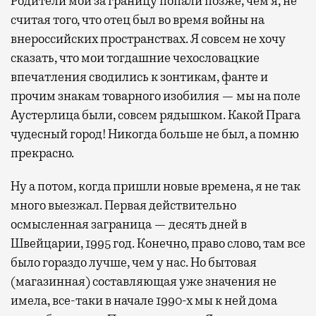
Родители мои за границу попали позже, чем я, не
считая того, что отец был во время войны на
внероссийских пространствах. Я совсем не хочу
сказать, что мои тогдашние чехословацкие
впечатления сводились к зонтикам, фанте и
прочим знакам товарного изобилия — мы на поле
Аустерлица были, совсем рядышком. Какой Прага
чудесный город! Никогда больше не был, а помню
прекрасно.
Ну а потом, когда пришли новые времена, я не так
много выезжал. Первая действительно
осмысленная заграница — десять дней в
Швейцарии, 1995 год. Конечно, право слово, там все
было гораздо лучше, чем у нас. Но бытовая
(магазинная) составляющая уже значения не
имела, все-таки в начале 1990-х мы к ней дома