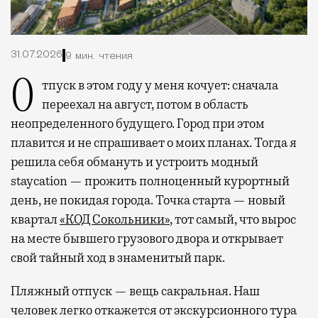
31.07.2026
9 мин. чтения
Отпуск в этом году у меня кочует: сначала
переехал на август, потом в область
неопределенного будущего. Город при этом
плавится и не спрашивает о моих планах. Тогда я
решила себя обмануть и устроить модный
staycation — прожить полноценный курортный
день, не покидая города. Точка старта — новый
квартал
«КОД Сокольники»
, тот самый, что вырос
на месте бывшего грузового двора и открывает
свой тайный ход в знаменитый парк.
Пляжный отпуск — вещь сакральная. Наш
человек легко откажется от экскурсионного тура