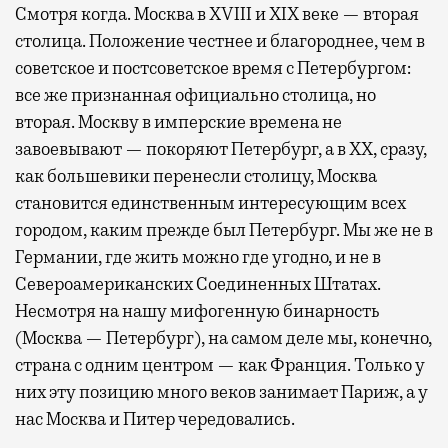
Смотря когда. Москва в XVIII и XIX веке — вторая
столица. Положение честнее и благороднее, чем в
советское и постсоветское время с Петербургом:
все же признанная официально столица, но
вторая. Москву в имперские времена не
завоевывают — покоряют Петербург, а в XX, сразу,
как большевики перенесли столицу, Москва
становится единственным интересующим всех
городом, каким прежде был Петербург. Мы же не в
Германии, где жить можно где угодно, и не в
Североамериканских Соединенных Штатах.
Несмотря на нашу мифогенную бинарность
(Москва — Петербург), на самом деле мы, конечно,
страна с одним центром — как Франция. Только у
них эту позицию много веков занимает Париж, а у
нас Москва и Питер чередовались.