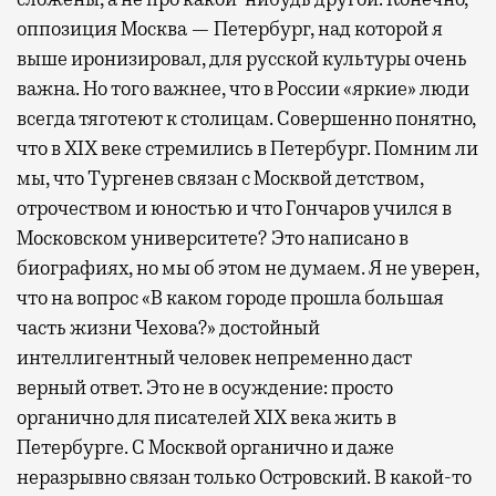
оппозиция Москва — Петербург, над которой я
выше иронизировал, для русской культуры очень
важна. Но того важнее, что в России «яркие» люди
всегда тяготеют к столицам. Совершенно понятно,
что в XIX веке стремились в Петербург. Помним ли
мы, что Тургенев связан с Москвой детством,
отрочеством и юностью и что Гончаров учился в
Московском университете? Это написано в
биографиях, но мы об этом не думаем. Я не уверен,
что на вопрос «В каком городе прошла большая
часть жизни Чехова?» достойный
интеллигентный человек непременно даст
верный ответ. Это не в осуждение: просто
органично для писателей XIX века жить в
Петербурге. С Москвой органично и даже
неразрывно связан только Островский. В какой-то