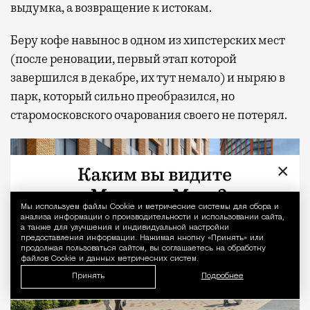
выдумка, а возвращение к истокам.
Беру кофе навынос в одном из хипстерских мест
(после реновации, первый этап которой
завершился в декабре, их тут немало) и ныряю в
парк, который сильно преобразился, но
старомосковского очарования своего не потерял.
×
Мы используем файлы Сookie и метрические системы для сбора и
Уведомление 
анализа информации о производительности и использовании сайта,
а также для улучшения и индивидуальной настройки
предоставления информации. Нажимая кнопку «Принять» или
продолжая пользоваться сайтом, вы соглашаетесь на обработку
файлов Cookie и данных метрических систем.
Принять
Подробнее