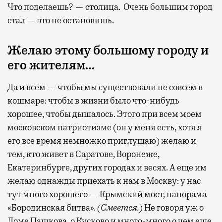
Что поделаешь? — столица. Очень большим город
стал — это не остановишь.
Желаю этому большому городу и
его жителям…
Да и всем — чтобы мы существовали не совсем в
кошмаре: чтобы в жизни было что-нибудь
хорошее, чтобы дышалось. Этого при всем моем
московском патриотизме (он у меня есть, хотя я
его все время немножко приглушаю) желаю и
тем, кто живет в Саратове, Воронеже,
Екатеринбурге, других городах и весях. А еще им
желаю однажды приехать к нам в Москву: у нас
тут много хорошего — Крымский мост, панорама
«Бородинская битва».
(Смеется.)
Не говоря уж о
Доме Пашкова, о Кусково и много-много о чем еще.