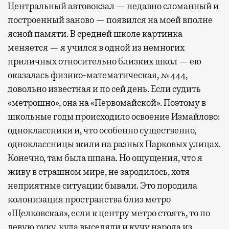
Центральный автовокзал — недавно сломанный и
построенный заново — появился на моей вполне
ясной памяти. В средней школе картинка
меняется — я учился в одной из немногих
приличных относительно близких школ — ею
оказалась физико-математическая, №444,
довольно известная и по сей день. Если судить
«метрошно», она на «Первомайской». Поэтому в
школьные годы происходило освоение Измайлово:
одноклассники и, что особенно существенно,
одноклассницы жили на разных Парковых улицах.
Конечно, там была шпана. Но ощущения, что я
живу в страшном мире, не зародилось, хотя
неприятные ситуации бывали. Это породила
колонизация пространства близ метро
«Щелковская», если к центру метро стоять, то по
левую руку, куда выселяли и кучу народа из