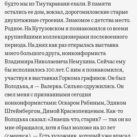
будто мы из Тмутаракани ехали. В памяти
остались ее дом, вокзал, дорогомиловские старые
двухэтажные строения. Знакомое с детства место.
Родное. На Кутузовском я познакомился со всеми
крупнейшими коллекционерами послевоенного
периода. На днях как раз открылась выставка
моего большого друга, нонконформиста
Владимира Николаевича Немухина. Сейчас ему
бы исполнилось 100 лет. С ним я познакомился,
участвуя в выставках Горкома графиков. Он был
Володька, я — Валерка. Сильно сдружились. Он
свел меня с признанными сегодня
нонконформистами: Оскаром Рабиным, Эдиком
Штейнбергом, Димой Краснопевцевым. Как-то
Володька сказал: «Знаешь что, старик? — так он ко
мне обращался, хотя я был моложе на 20 лет
(смеется)
. — Есть художник, который уже вписал