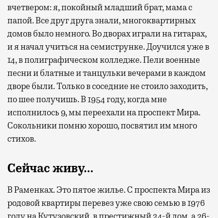
вчетвером: я, покойный младший брат, мама с
папой. Все друг друга знали, многоквартирных
домов было немного. Во дворах играли на гитарах,
и я начал учиться на семиструнке. Доучился уже в
14, в полиграфическом колледже. Пели военные
песни и блатные и танцульки вечерами в каждом
дворе были. Только в соседние не стоило заходить,
по шее получишь. В 1954 году, когда мне
исполнилось 9, мы переехали на проспект Мира.
Сокольники помню хорошо, посвятил им много
стихов.
Сейчас живу…
В Раменках. Это пятое жилье. С проспекта Мира из
родовой квартиры перевез уже свою семью в 1976
году на Кутузовский, в престижный 24-й дом, а 26-