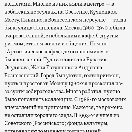
коллегами. Многие из них жили в центре — в
арбатских переулках, на Сретенке, Кузнецком
Мосту, Ильинке, в Вознесенском переулке — тогда
была улица Станкевича. Москва 1960–1970-х была
очаровательной, с небольшими кафе. С другим
ритмом, стилем жизни и общения. Помню
«Артистическое кафе», где познакомился с
бывшей женой. Туда захаживали Булатик
Окуджава, Женя Евтушенко и Андрюша
Вознесенский. Город был уютен, гостеприимен,
пусть и простоват. Москву 1980-х я проскочил из-
за суеты собирательства. Много работал: нужно
было пополнять коллекцию. С 1988-го московских
впечатлений не припомню. Кажется, те времена
не оставили хорошего следа. В 1993-м я ушел из
Советского (Российского) фонда культуры,
потеряв всякую надежду создать музей