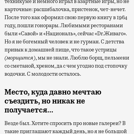
техникуме и немного играл в азартные игры, но не
карточные: расшибалочка, пристенок, чет-нечет.
После того как оформил свою первую книгу в 1964
году, пошли гонорары. Любимыми ресторанами
были «Савой» и «Националь», сейчас «Dr.Живаго».
Но я не богемный человек и не гурман. С детства
привык к домашней пище, что такое устрицы
(морщится)
, мы не знали. Люблю борщ, пельмени
со сметаной, хреном, да с чем угодно под стопочку
водочки. С молодости осталось.
Место, куда давно мечтаю
съездить, но никак не
получается…
Везде был. Хотите спросить про новые галереи? В
такие приглашают каждый день, но я не большой