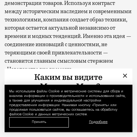
демонстрации товаров. Используя контраст
между историческим наследием и современными
технологиями, компания создает образ техники,
которая остается актуальной независимо от
времени и модных тенденций. Именно эта идея —
соединение инноваций с ценностями, не
теряющими своей привлекательности —
становится главным смысловым стержнем
«Новаторства вне времени»
.
×
Фото: пресс-служба «Технопарка»
Мы используем файлы Сookie и метрические системы для сбора и
Уведомление 
Рекламные кампании техники редко выходят за рамк
анализа информации о производительности и использовании сайта,
Реклама
а также для улучшения и индивидуальной настройки
предоставления информации. Нажимая кнопку «Принять» или
продолжая пользоваться сайтом, вы соглашаетесь на обработку
технопарк
файлов Cookie и данных метрических систем.
Принять
Подробнее