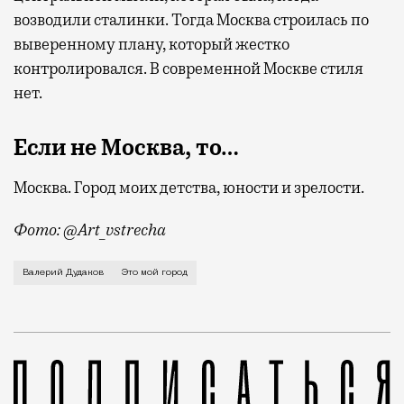
возводили сталинки. Тогда Москва строилась по
выверенному плану, который жестко
контролировался. В современной Москве стиля
нет.
Если не Москва, то…
Москва. Город моих детства, юности и зрелости.
Фото: @Art_vstrecha
О московских двориках 1950-х, купании в Москве-ре
Валерий Дудаков
Это мой город