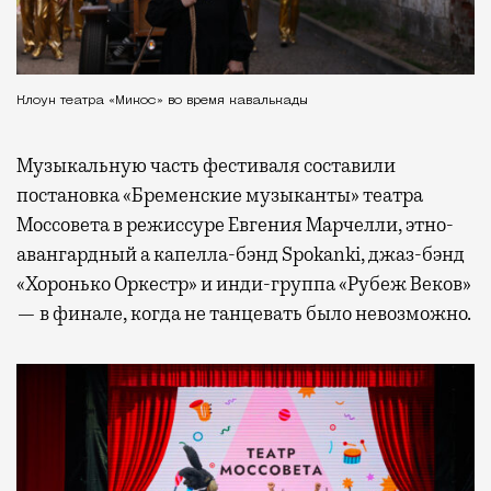
Клоун театра «Микос» во время кавалькады
Музыкальную часть фестиваля составили
постановка «Бременские музыканты» театра
Моссовета в режиссуре Евгения Марчелли, этно-
авангардный а капелла-бэнд Spokanki, джаз-бэнд
«Хоронько Оркестр» и инди-группа «Рубеж Веков»
— в финале, когда не танцевать было невозможно.