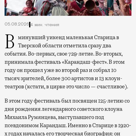
05.08.2026
4 мин. чтения
В минувший уикенд маленькая Старица в
Тверской области отметила сразу два
события. Во-первых, свое 729-летие. Во-вторых,
принимала фестиваль «Карандаш-фест». В этом
году он прошел уже во второй раз и собрал 10
тысяч зрителей, более 300 артистов и 13 клоун-
театров (кстати, в цирке это число — счастливое).
В этом году фестиваль был посвящен 125-летию со
дня рождения легендарного советского клоуна
Михаила Румянцева, выступавшего под
псевдонимом Карандаш. Именно в Старице в 1920-
х годах началась его творческая биография: он