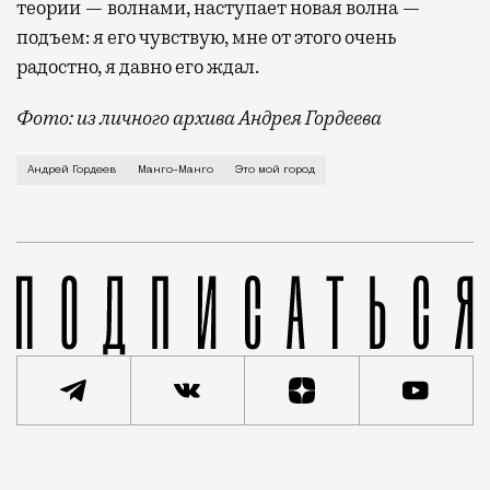
теории — волнами, наступает новая волна —
подъем: я его чувствую, мне от этого очень
радостно, я давно его ждал.
Фото: из личного архива Андрея Гордеева
О главном московском воспоминании из детства — «ле
Андрей Гордеев
Манго-Манго
Это мой город