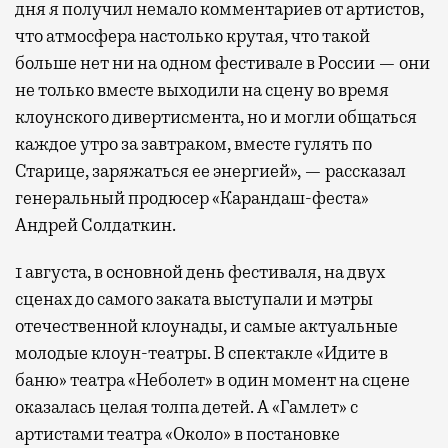
дня я получил немало комментариев от артистов,
что атмосфера настолько крутая, что такой
больше нет ни на одном фестивале в России — они
не только вместе выходили на сцену во время
клоунского дивертисмента, но и могли общаться
каждое утро за завтраком, вместе гулять по
Старице, заряжаться ее энергией», — рассказал
генеральный продюсер «Карандаш-феста»
Андрей Солдаткин.
1 августа, в основной день фестиваля, на двух
сценах до самого заката выступали и мэтры
отечественной клоунады, и самые актуальные
молодые клоун-театры. В спектакле «Идите в
баню» театра «Неболет» в один момент на сцене
оказалась целая толпа детей. А «Гамлет» с
артистами театра «Около» в постановке