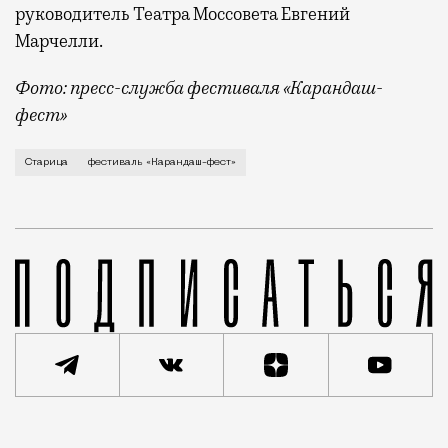
руководитель Театра Моссовета Евгений
Марчелли.
Фото: пресс-служба фестиваля «Карандаш-
фест»
В минувший уикенд маленькая Старица в Тверской об
Старица
фестиваль «Карандаш-фест»