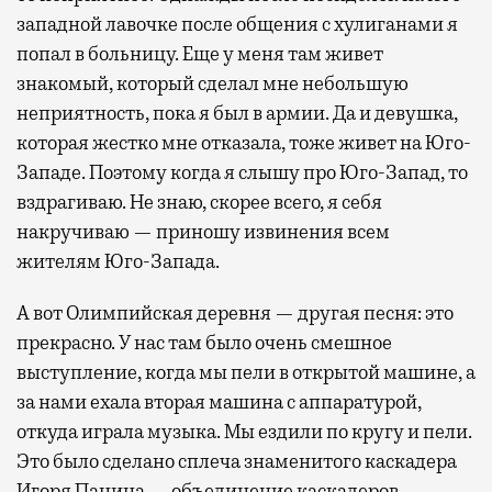
западной лавочке после общения с хулиганами я
попал в больницу. Еще у меня там живет
знакомый, который сделал мне небольшую
неприятность, пока я был в армии. Да и девушка,
которая жестко мне отказала, тоже живет на Юго-
Западе. Поэтому когда я слышу про Юго-Запад, то
вздрагиваю. Не знаю, скорее всего, я себя
накручиваю — приношу извинения всем
жителям Юго-Запада.
А вот Олимпийская деревня — другая песня: это
прекрасно. У нас там было очень смешное
выступление, когда мы пели в открытой машине, а
за нами ехала вторая машина с аппаратурой,
откуда играла музыка. Мы ездили по кругу и пели.
Это было сделано сплеча знаменитого каскадера
Игоря Панина — объединение каскадеров