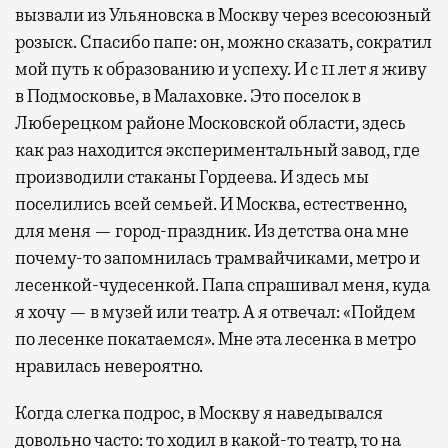
вызвали из Ульяновска в Москву через всесоюзный
розыск. Спасибо папе: он, можно сказать, сократил
мой путь к образованию и успеху. И с 11 лет я живу
в Подмосковье, в Малаховке. Это поселок в
Люберецком районе Московской области, здесь
как раз находится экспериментальный завод, где
производили стаканы Гордеева. И здесь мы
поселились всей семьей. И Москва, естественно,
для меня — город-праздник. Из детства она мне
почему-то запомнилась трамвайчиками, метро и
лесенкой-чудесенкой. Папа спрашивал меня, куда
я хочу — в музей или театр. А я отвечал: «Пойдем
по лесенке покатаемся». Мне эта лесенка в метро
нравилась невероятно.
Когда слегка подрос, в Москву я наведывался
довольно часто: то ходил в какой-то театр, то на