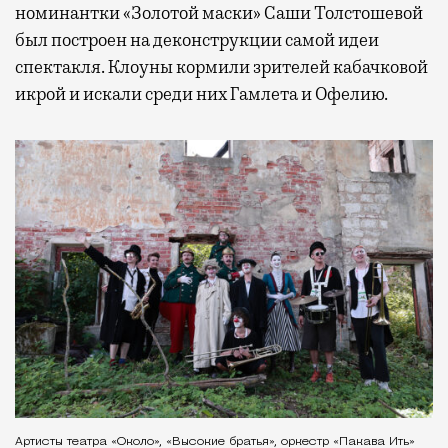
номинантки «Золотой маски» Саши Толстошевой
был построен на деконструкции самой идеи
спектакля. Клоуны кормили зрителей кабачковой
икрой и искали среди них Гамлета и Офелию.
Артисты театра «Около», «Высокие братья», оркестр «Пакава Ить»