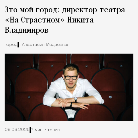
Реклама
Редакция Москвич Mag
Это мой город: директор театра
Город
«На Страстном» Никита
Владимиров
Город
Анастасия Медвецкая
08.08.2026
7 мин. чтения