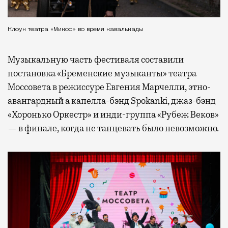
Клоун театра «Микос» во время кавалькады
Музыкальную часть фестиваля составили
постановка «Бременские музыканты» театра
Моссовета в режиссуре Евгения Марчелли, этно-
авангардный а капелла-бэнд Spokanki, джаз-бэнд
«Хоронько Оркестр» и инди-группа «Рубеж Веков»
— в финале, когда не танцевать было невозможно.