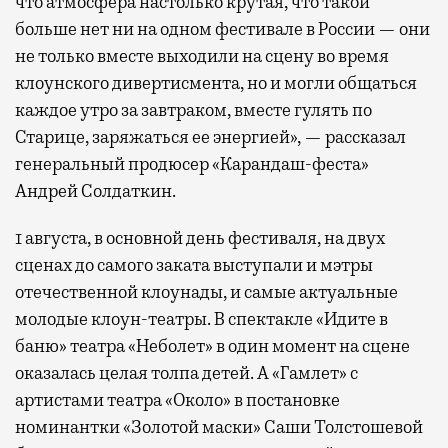
что атмосфера настолько крутая, что такой
больше нет ни на одном фестивале в России — они
не только вместе выходили на сцену во время
клоунского дивертисмента, но и могли общаться
каждое утро за завтраком, вместе гулять по
Старице, заряжаться ее энергией», — рассказал
генеральный продюсер «Карандаш-феста»
Андрей Солдаткин.
1 августа, в основной день фестиваля, на двух
сценах до самого заката выступали и мэтры
отечественной клоунады, и самые актуальные
молодые клоун-театры. В спектакле «Идите в
баню» театра «Неболет» в один момент на сцене
оказалась целая толпа детей. А «Гамлет» с
артистами театра «Около» в постановке
номинантки «Золотой маски» Саши Толстошевой