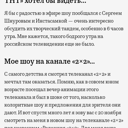
ТНТ» хотел бы видеть…
Я бы с радостью в эфире шоу пообщался с Сергеем
Шнуровым и Инстасамкой — очень интересно
обсудить их творческий тандем, особенно в 6 часов
утра. Мне кажется, такого бодрого утра на
российском телевидении еще не было.
Мое шоу на канале «2×2»…
С самого детства я смотрел телеканал «2×2» и
мечтал там оказаться. Помню, как в совсем юном
возрасте посещал вечер анимации этого
телеканала и был в шоке от того, насколько
колоритные шоу и предложения для зрителя они
дают. И вот спустя много лет я зову вас с 20 ноября
смотреть на меня в новом шоу на телеканале «2×2»
под названием «Редакция «2×2». Для меня ваше