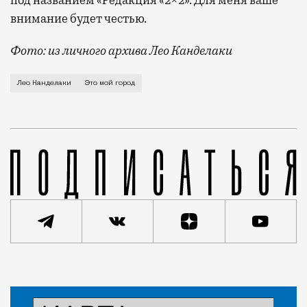
внимание будет честью.
Фото: из личного архива Лео Канделаки
О родной Останкинской башне, о лучших ресторанах в
Лео Канделаки
Это мой город
Статья
Ирина Иванова
Люди