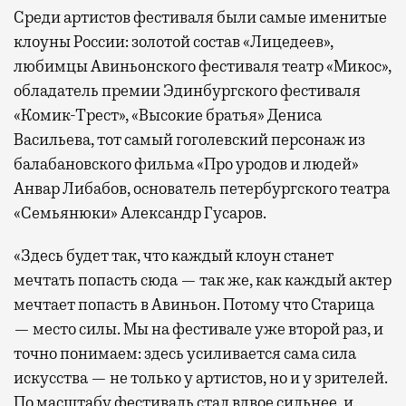
Среди артистов фестиваля были самые именитые
клоуны России: золотой состав «Лицедеев»,
любимцы Авиньонского фестиваля театр «Микос»,
обладатель премии Эдинбургского фестиваля
«Комик-Трест», «Высокие братья» Дениса
Васильева, тот самый гоголевский персонаж из
балабановского фильма «Про уродов и людей»
Анвар Либабов, основатель петербургского театра
«Семьянюки» Александр Гусаров.
«Здесь будет так, что каждый клоун станет
мечтать попасть сюда — так же, как каждый актер
мечтает попасть в Авиньон. Потому что Старица
— место силы. Мы на фестивале уже второй раз, и
точно понимаем: здесь усиливается сама сила
искусства — не только у артистов, но и у зрителей.
По масштабу фестиваль стал вдвое сильнее, и