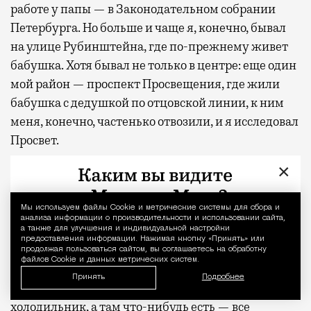
работе у папы — в Законодательном собрании
Петербурга. Но больше и чаще я, конечно, бывал
на улице Рубинштейна, где по-прежнему живет
бабушка. Хотя бывал не только в центре: еще один
мой район — проспект Просвещения, где жили
бабушка с дедушкой по отцовской линии, к ним
меня, конечно, частенько отвозили, и я исследовал
Просвет.
×
Я переехал в Москву…
Мы используем файлы Сookie и метрические системы для сбора и
Уведомление 
Потому что хотел учиться подальше от дома и
анализа информации о производительности и использовании сайта,
пожить самостоятельной жизнью — намеренное
а также для улучшения и индивидуальной настройки
предоставления информации. Нажимая кнопку «Принять» или
вынужденное взросление и приучение к
продолжая пользоваться сайтом, вы соглашаетесь на обработку
файлов Cookie и данных метрических систем.
самостоятельности себя. Ведь в Петербурге есть
Принять
Подробнее
понимание, что придешь домой, откроешь
холодильник, а там что-нибудь есть — все