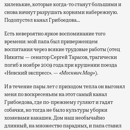
хиленькие, которые когда-то станут большими и
снова начнут разрушать корнями набережную.
Подопустел канал Грибоедова…
Есть невероятно яркое воспоминание того
времени: мой папа был приверженцем
воспитания через всякие трудовые работы (отец
Никиты — сенатор Сергей Тарасов, трагически
погиб в ноябре 2009 года при крушении поезда
«Невский экспресс». —
«Москвич Mag»
).
И в течение пары лет с приходом тепла он выгонял
меня по воскресеньям на этот самый канал
Грибоедова, где по-прежнему гуляют и гадят
собачки, но тогда не было культуры уборки
хозяевами какашек. Дом наш необычайно
длинный, на множество парадных, и папа ставил