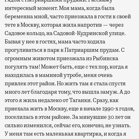
интересный момент. Моя мама, когда была
беременна мной, часто приезжала в гости к своей
тете в Москву, которая жила напротив — через
Садовое кольцо, на Садовой-Кудринской улице.
Бывая у нее в гостях, мама часто ходила
прогуливаться в парк к Патриаршим прудам. С
огромным животом приезжала из Рыбинска
погулять там! Может быть, еще с тех пор, когда я
находилась в маминой утробе, меня очень
привлек этот район. Но жить там я стала спустя
много лет благодаря тому, что вышла замуж. А до
этого я жила недалеко от Таганки. Сразу, как
приехала жить в Москву, еще в начале 1990-х годов,
поселилась в этом районе. За минувшие 30 лет он
сильно изменился, сейчас его, конечно, не узнать.
У меня там есть маленькая квартирка, и когда я