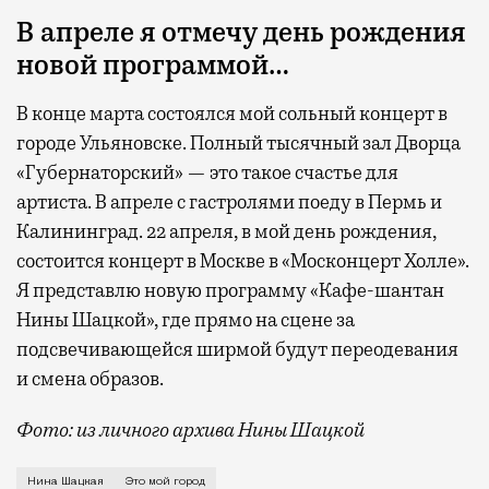
В апреле я отмечу день рождения
новой программой…
В конце марта состоялся мой сольный концерт в
городе Ульяновске. Полный тысячный зал Дворца
«Губернаторский» — это такое счастье для
артиста. В апреле с гастролями поеду в Пермь и
Калининград. 22 апреля, в мой день рождения,
состоится концерт в Москве в «Москонцерт Холле».
Я представлю новую программу «Кафе-шантан
Нины Шацкой», где прямо на сцене за
подсвечивающейся ширмой будут переодевания
и смена образов.
Фото: из личного архива Нины Шацкой
О знакомстве с Патриаршими прудами еще до своего 
Нина Шацкая
Это мой город