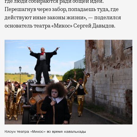
где люди собираются ради общей идеи.
Перешагнув через забор, попадаешь туда, где
действуют иные законы жизни», — поделился
основатель театра «Микос» Сергей Давыдов.
Клоун театра «Микос» во время кавалькады