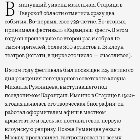
В минувший уикенд маленькая Старица в
Тверской области отметила сразу два
события. Во-первых, свое 729-летие. Во-вторых,
принимала фестиваль «Карандаш-фест». В этом
году он прошел уже во второй раз и собрал 10
тысяч зрителей, более 300 артистов и 13 клоун-
театров (кстати, в цирке это число — счастливое).
В этом году фестиваль был посвящен 125-летию со
дня рождения легендарного советского клоуна
Михаила Румянцева, выступавшего под
псевдонимом Карандаш. Именно в Старице в 1920-
х годах началась его творческая биография: он
работал оформителем афиш в местном
драмтеатре и здесь же поставил свою первую
клоунскую репризу. Позже Румянцев уехал в
Москву, прославился, гастролировал по всему