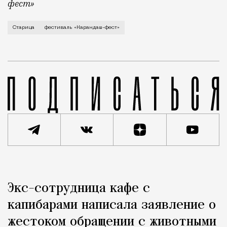
фест»
В минувший уикенд маленькая Старица в Тверской об
Старица
фестиваль «Карандаш-фест»
Реклама
Редакция Москвич Mag
Экс-сотрудница кафе с
Город
капибарами написала заявление о
жестоком обращении с животными