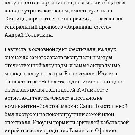
клоунского дивертисмента, но и могли общаться
каждое утро за завтраком, вместе гулять по
Старице, заряжаться ее энергией», — рассказал
генеральный продюсер «Карандаш-феста»
Андрей Солдаткин.
1 августа, в основной день фестиваля, на двух
сценах до самого заката выступали и мэтры
отечественной клоунады, и самые актуальные
молодые клоун-театры. В спектакле «Идите в
баню» театра «Неболет» в один момент на сцене
оказалась целая толпа детей. А «Гамлет» с
артистами театра «Около» в постановке
номинантки «Золотой маски» Саши Толстошевой
был построен на деконструкции самой идеи
спектакля. Клоуны кормили зрителей кабачковой
икрой и искали среди них Гамлета и Офелию.