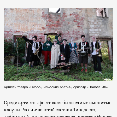
Артисты театра «Около», «Высокие братья», оркестр «Пакава Ить»
Среди артистов фестиваля были самые именитые
клоуны России: золотой состав «Лицедеев»,
любимцы Авиньонского фестиваля театр «Микос»,