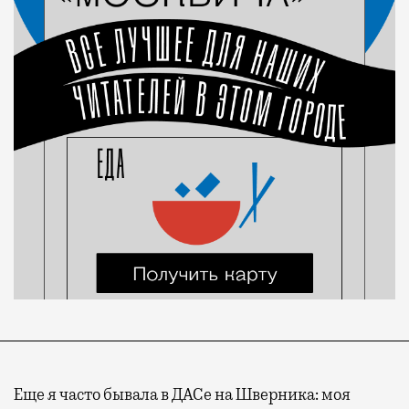
Еще я часто бывала в ДАСе на Шверника: моя