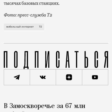
тысячах базовых станциях.
Фото: пресс-служба Т2
Мобильный оператор Т2 завершил работы по увеличе
мобильный интернет
Т2
Реклама
Редакция Москвич Mag
В Замоскворечье за 67 млн
Город