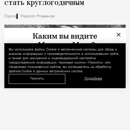
стать круглогодичным
Город
Кирилл Романов
×
Мы используем файлы Сookie и метрические системы для сбора и
Уведомление 
анализа информации о производительности и использовании сайта,
а также для улучшения и индивидуальной настройки
предоставления информации. Нажимая кнопку «Принять» или
продолжая пользоваться сайтом, вы соглашаетесь на обработку
файлов Cookie и данных метрических систем.
Принять
Подробнее
06.08.2026
2 мин. чтения
Об этом
рассказал
на Международном
евразийском форуме такси руководитель
направления регулирования сервисов аренды