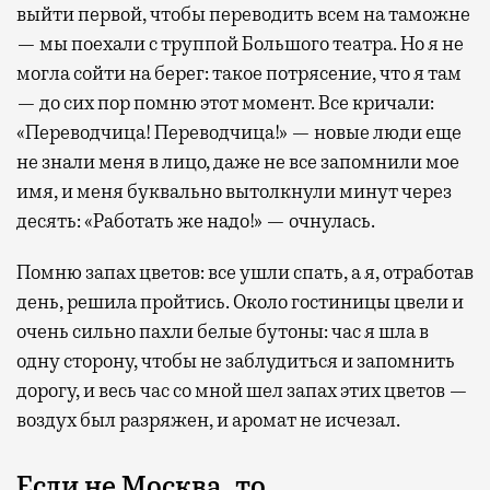
выйти первой, чтобы переводить всем на таможне
— мы поехали с труппой Большого театра. Но я не
могла сойти на берег: такое потрясение, что я там
— до сих пор помню этот момент. Все кричали:
«Переводчица! Переводчица!» — новые люди еще
не знали меня в лицо, даже не все запомнили мое
имя, и меня буквально вытолкнули минут через
десять: «Работать же надо!» — очнулась.
Помню запах цветов: все ушли спать, а я, отработав
день, решила пройтись. Около гостиницы цвели и
очень сильно пахли белые бутоны: час я шла в
одну сторону, чтобы не заблудиться и запомнить
дорогу, и весь час со мной шел запах этих цветов —
воздух был разряжен, и аромат не исчезал.
Если не Москва, то…