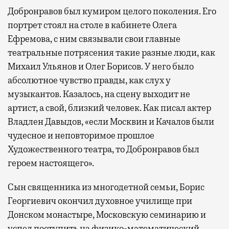
Добронравов был кумиром целого поколения. Его
портрет стоял на столе в кабинете Олега
Ефремова, с ним связывали свои главные
театральные потрясения такие разные люди, как
Михаил Ульянов и Олег Борисов. У него было
абсолютное чувство правды, как слух у
музыкантов. Казалось, на сцену выходит не
артист, а свой, близкий человек. Как писал актер
Владлен Давыдов, «если Москвин и Качалов были
чудесное и неповторимое прошлое
Художественного театра, то Добронравов был
героем настоящего».
Сын священника из многодетной семьи, Борис
Георгиевич окончил духовное училище при
Донском монастыре, Московскую семинарию и
успел поступить на физико-математический