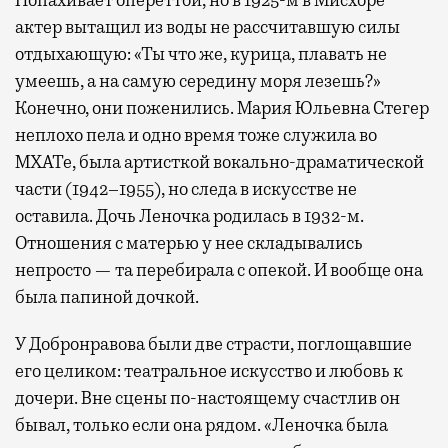
Попахивает опереттой, но в 1925-м в Мисхоре
актер вытащил из воды не рассчитавшую силы
отдыхающую: «Ты что же, курица, плавать не
умеешь, а на самую середину моря лезешь?»
Конечно, они поженились. Мария Юльевна Стегер
неплохо пела и одно время тоже служила во
МХАТе, была артисткой вокально-драматической
части (1942–1955), но следа в искусстве не
оставила. Дочь Леночка родилась в 1932-м.
Отношения с матерью у нее складывались
непросто — та перебирала с опекой. И вообще она
была папиной дочкой.
У Добронравова были две страсти, поглощавшие
его целиком: театральное искусство и любовь к
дочери. Вне сцены по-настоящему счастлив он
бывал, только если она рядом. «Леночка была