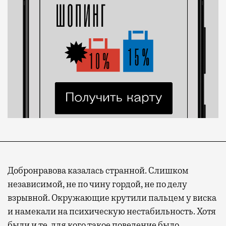
Добронравова казалась странной. Слишком
независимой, не по чину гордой, не по делу
взрывной. Окружающие крутили пальцем у виска
и намекали на психическую нестабильность. Хотя
были и те, для кого такое поведение было