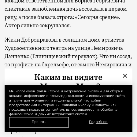
каждом ответственном для Бориса Георгиевича
спектакле залюбленная дочь восседала в первом
ряду, а после бывала строга: «Сегодня средне».
Актер сильно сокрушался.
Жили Добронравовы в солидном доме артистов
Художественного театра на улице Немировича-
Данченко (Глинищевский переулок). Что ни сосед,
то профиль на барельефе, от самого Немировича и
Ольги Книппер-Чеховой до Ивана Москвина и его
×
жены Аллы Тарасовой. Борис Георгиевич,
впрочем, Тарасову не любил (он вообще мало кого
Мы используем файлы Сookie и метрические системы для сбора и
Уведомление 
любил и не скрывал этого), зато боготворил ее
анализа информации о производительности и использовании сайта,
а также для улучшения и индивидуальной настройки
известную соперницу и тоже соседку Клавдию
предоставления информации. Нажимая кнопку «Принять» или
продолжая пользоваться сайтом, вы соглашаетесь на обработку
Еланскую. Однако в некотором отношении
файлов Cookie и данных метрических систем.
благодаря Тарасовой в 1937-м он получил звание
Принять
Подробнее
народного артиста СССР. После того как