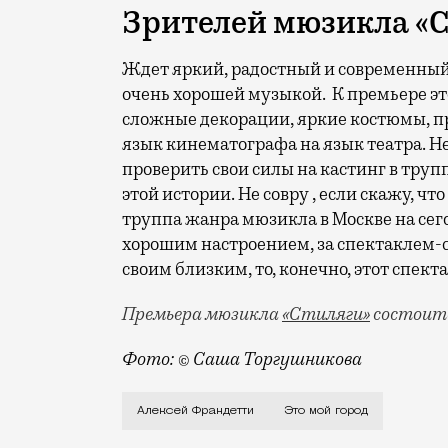
Зрителей мюзикла «
Ждет яркий, радостный и современный
очень хорошей музыкой. К премьере эт
сложные декорации, яркие костюмы, 
язык кинематографа на язык театра. 
проверить свои силы на кастинг в труп
этой истории. Не совру , если скажу, ч
труппа жанра мюзикла в Москве на сего
хорошим настроением, за спектаклем-с
своим близким, то, конечно, этот спекта
Премьера мюзикла
«Стиляги»
состоитс
Фото: © Саша Торгушникова
О любви к булгаковской Москве и о мос
Алексей Франдетти
Это мой город