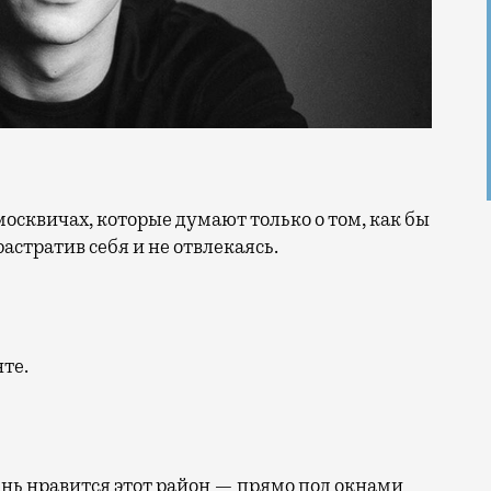
растратив себя и не отвлекаясь.
нте.
ень нравится этот район — прямо под окнами