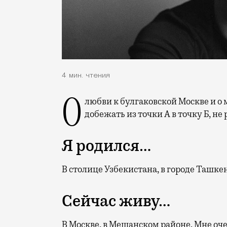
4 мин. чтения
О любви к булгаковской Москве и о москвичах, которые думают только о том, как бы
добежать из точки А в точку Б, не 
Я родился…
В столице Узбекистана, в городе Ташке
Сейчас живу…
В Москве, в Мещанском районе. Мне оч