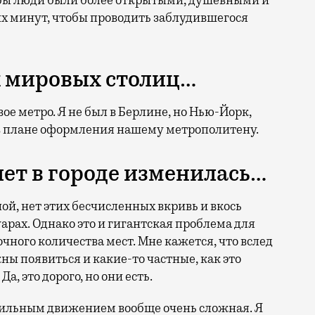
тобы люди были более открытыми, душевными и
х минут, чтобы проводить заблудившегося
х мировых столиц…
вое метро. Я не был в Берлине, но Нью-Йорк,
в плане оформления нашему метрополитену.
лет в городе изменилась…
ой, нет этих бесчисленных вкривь и вкось
рах. Однако это и гигантская проблема для
чного количества мест. Мне кажется, что вслед
ы появиться и какие-то частные, как это
, это дорого, но они есть.
обильным движением вообще очень сложная. Я