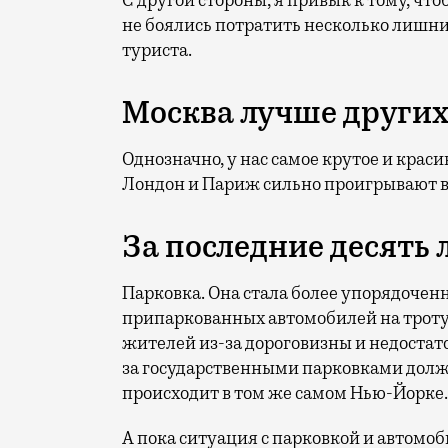
С другой стороны, я привык к тому, ч
не боялись потратить несколько лишни
туриста.
Москва лучше други
Однозначно, у нас самое крутое и краси
Лондон и Париж сильно проигрывают 
За последние десять 
Парковка. Она стала более упорядоченн
припаркованных автомобилей на тротуа
жителей из-за дороговизны и недостато
за государственными парковками должн
происходит в том же самом Нью-Йорке. Да
А пока ситуация с парковкой и автом