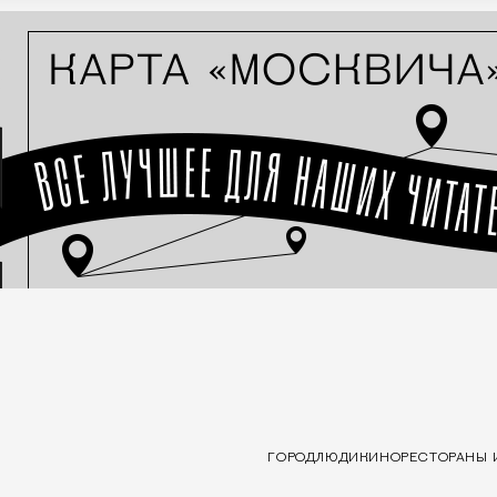
ГОРОД
ЛЮДИ
КИНО
РЕСТОРАНЫ 