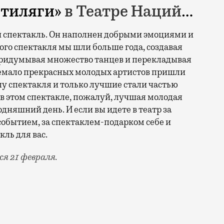
Стиляги»
в Театре Наций
…
 спектакль. Он наполнен добрыми эмоциями и
ого спектакля мы шли больше года, создавая
придумывая множество танцев и перекладывая
Немало прекрасных молодых артистов пришли
пу спектакля и только лучшие стали частью
то в этом спектакле, пожалуй, лучшая молодая
дняшний день. И если вы идете в театр за
обытием, за спектаклем-подарком себе и
кль для вас.
я 21 февраля.
квичах, которые думают только о том, как бы добежат