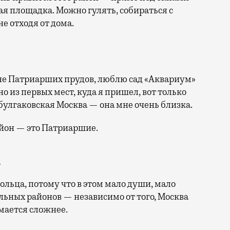
я площадка. Можно гулять, собираться с
е отходя от дома.
оне Патриарших прудов, люблю сад «Аквариум»
но из первых мест, куда я пришел, вот только
 булгаковская Москва — она мне очень близка.
айон — это Патриаршие.
…
ольца, потому что в этом мало души, мало
альных районов — независимо от того, Москва
мается сложнее.