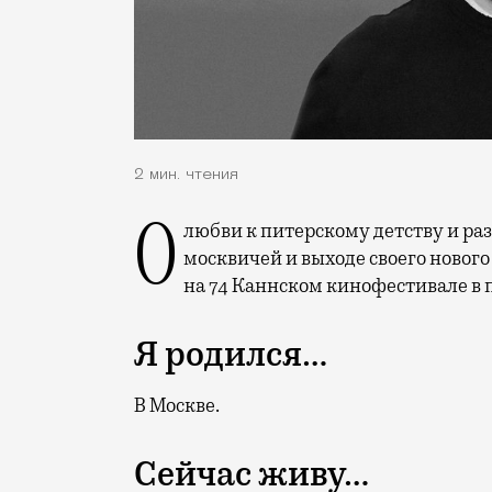
2 мин. чтения
О любви к питерскому детству и разбитому асфальту, о московских ценах, быстроте
москвичей и выходе своего нового
на 74 Каннском кинофестивале в 
Я родился…
В Москве.
Сейчас живу…