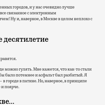
енных городов, и у нас очевидно лучше
 все связанное с электронным
ем! Ну и, наверное, в Москве в целом неплохо с
е десятилетие
нравятся.
де можно гулять. Мне кажется, что как-то стали
обы было потемнее и асфальт был разбитый. Я
 в городе в патине. Но, наверное, в принципе
 и поярче.
кве…