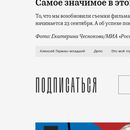
Самое значимое в это
То, что мы возобновили съемки фильма 
начинается 23 сентября. А об успехе п
Фото: Екатерина Чеснокова/МИА «Росс
О любви к питерскому детству и разбито
Алексей Герман-младший
Дело
Это мой го
Подписаться
Статья
Анна Ларионова
Люди