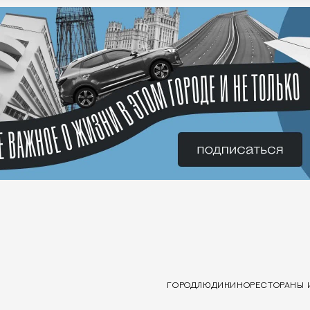
ГОРОД
ЛЮДИ
КИНО
РЕСТОРАНЫ 