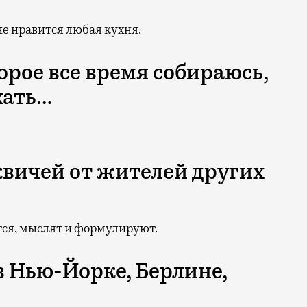
не нравится любая кухня.
торое все время собираюсь,
хать…
квичей от жителей других
ся, мыслят и формулируют.
в Нью-Йорке, Берлине,