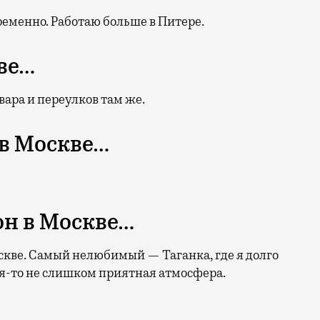
ременно. Работаю больше в Питере.
ве…
вара и переулков там же.
в Москве…
н в Москве…
скве. Самый нелюбимый — Таганка, где я долго
я-то не слишком приятная атмосфера.