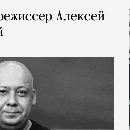
 режиссер Алексей
й