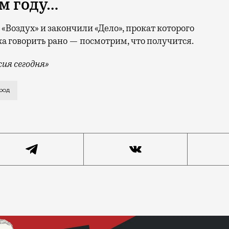
м году…
«Воздух» и закончили «Дело», прокат которого
ока говорить рано — посмотрим, что получится.
ия сегодня»
му асфальту, о московских ценах, быстроте москвичей 
род