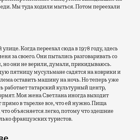
беди. Мы туда ходили мыться. Потом переехали
улице. Когда переехал сюда в 1978 году, здесь
ня за своего. Они пытались разговаривать со
, но они не верили, думали, прикидываюсь.
ждую пятницу мусульмане садятся на коврики и
блема оставить машину на ночь. Но теперь уже
ь работает татарский культурный центр,
кормят. Моя жена Светлана иногда выходит
 прямо в тарелке все, что ей нужно. Пища
 что объясняется легко, потому что здешние
только французских туристов.
ве…