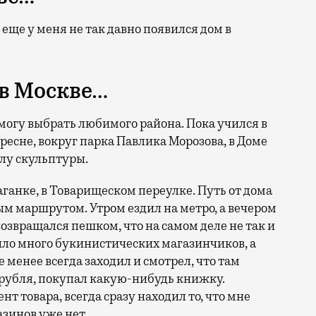
И еще у меня не так давно появился дом в
в Москве…
 могу выбрать любимого района. Пока учился в
ресне, вокруг парка Павлика Морозова, в Доме
слу скульптуры.
ганке, в Товарищеском переулке. Путь от дома
ым маршрутом. Утром ездил на метро, а вечером
озвращался пешком, что на самом деле не так и
было много букинистических магазинчиков, а
е менее всегда заходил и смотрел, что там
 рубля, покупал какую-нибудь книжку.
т товара, всегда сразу находил то, что мне
азинов уже нет.