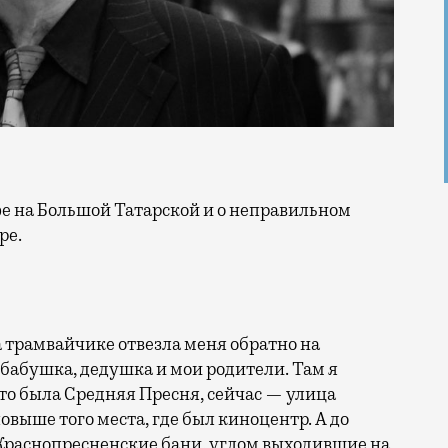
ре.
а трамвайчике отвезла меня обратно на
бабушка, дедушка и мои родители. Там я
это была Средняя Пресня, сейчас — улица
овыше того места, где был киноцентр. А до
 Краснопресненские бани, углом выходившие на