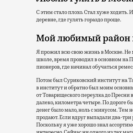
С этим стало плохо. Стал хуже ходить. 
деревне, где гулять гораздо проще.
Мой любимый район 
Я прожил всю свою жизнь в Москве. Не
школе, время проводил в основном на П
пионеров, где начинал обучаться реме
Потом был Суриковский институт на Та
в институт и обратно был моим основн
от Товарищеского переулка до Пресни в
далеко, километра четыре. По дороге 
денег было мало, ноль с минусом. Тем н
продают. Если вдруг выпадали два-три
Поскольку я уже хорошо знал ассортимен
интересно. Сейчас ни одного из тех маг