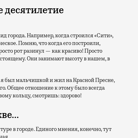
е десятилетие
д города. Например, когда строился «Сити»,
ское. Помню, что когда его построили,
осто рот разинул — как красиво! Просто
астоящему. Они занимают высоту в нашем, в
а я был мальчишкой и жил на Красной Пресне,
го. Общее отношение к этому было всегда
вому кольцу, смотришь: здорово!
кве…
уре в городе. Единого мнения, конечно, тут
ная.