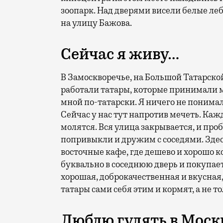
зоопарк. Над дверями висели белые ле
на улицу Бажова.
Сейчас я живу…
В Замоскворечье, на Большой Татарской 
работали татары, которые принимали ме
мной по-татарски. Я ничего не понимал
Сейчас у нас тут напротив мечеть. Ка
молятся. Вся улица закрывается, и про
попривыкли и дружим с соседями. Здес
восточные кафе, где дешево и хорошо 
буквально в соседнюю дверь и покупает
хорошая, доброкачественная и вкусная,
татары сами себя этим и кормят, а не 
Люблю гулять в Моск