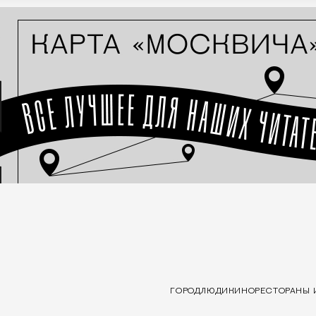
ГОРОД
ЛЮДИ
КИНО
РЕСТОРАНЫ 