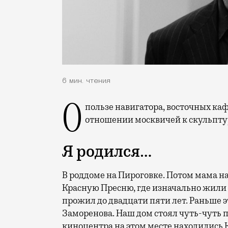
6 мин. чтения
О пользе навигатора, восточных кафе на Большой Татарской и о неправильном
отношении москвичей к скульпту
Я родился…
В роддоме на Пироговке. Потом мама н
Красную Пресню, где изначально жили 
прожил до двадцати пяти лет. Раньше 
Заморенова. Наш дом стоял чуть-чуть п
киноцентра на этом месте находились