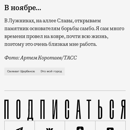
В ноябре…
В Лужниках, на аллее Славы, открываем
памятник основателям борьбы самбо. Я сам много
времени провел на ковре, почти всю жизнь,
поэтому это очень близкая мне работа.
Фото: Артем Коротаев/ТАСС
О прогулках в районе ЗИЛа, занятиях в спортзале н
Салават Щербаков
Это мой город