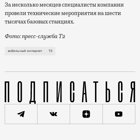
За несколько месяцев специалисты компании
провели технические мероприятия на шести
тысячах базовых станциях.
Фото: пресс-служба Т2
Мобильный оператор Т2 завершил работы по увеличе
мобильный интернет
Т2