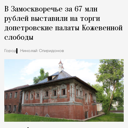
Реклама
Редакция Москвич Mag
В Замоскворечье за 67 млн
Город
рублей выставили на торги
допетровские палаты Кожевенной
слободы
Город
Николай Спиридонов