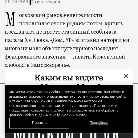
06.08.2026
2 мин. чтения
Московский рынок недвижимости
пополнился очень редким лотом: купить
предлагают не просто старинный особняк, а
палаты XVII века. «Дом.РФ» выставил на торги ни
много ни мало объект культурного наследия
федерального значения — палаты Кожевенной
слободы в Замоскворечье.
×
ПРОДОЛЖЕНИЕ НИЖЕ
Мы используем файлы Сookie и метрические системы для сбора и
Уведомление 
анализа информации о производительности и использовании сайта,
а также для улучшения и индивидуальной настройки
предоставления информации. Нажимая кнопку «Принять» или
продолжая пользоваться сайтом, вы соглашаетесь на обработку
файлов Cookie и данных метрических систем.
Принять
Подробнее