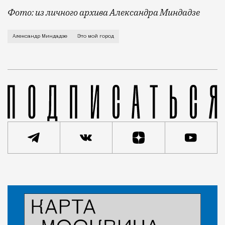
Фото: из личного архива Александра Миндадзе
Об исчезнувшей культуре домов творчества, 
Александр Миндадзе
Это мой город
Статья
Анастасия Медвецкая
Люди