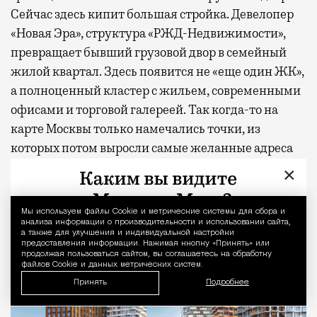
Сейчас здесь кипит большая стройка. Девелопер
«Новая Эра», структура «РЖД-Недвижимости»,
превращает бывший грузовой двор в семейный
жилой квартал. Здесь появится не «еще один ЖК»,
а полноценный кластер с жильем, современными
офисами и торговой галереей. Так когда-то на
карте Москвы только намечались точки, из
которых потом выросли самые желанные адреса
города. Сокольники явно претендуют на то же
×
место в этом списке, просто в гораздо больших
масштабах.
Мы используем файлы Сookie и метрические системы для сбора и
Уведомление 
анализа информации о производительности и использовании сайта,
а также для улучшения и индивидуальной настройки
предоставления информации. Нажимая кнопку «Принять» или
продолжая пользоваться сайтом, вы соглашаетесь на обработку
файлов Cookie и данных метрических систем.
Принять
Подробнее