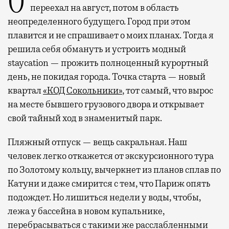
Отпуск в этом году у меня кочует: сначала
переехал на август, потом в область
неопределенного будущего. Город при этом
плавится и не спрашивает о моих планах. Тогда я
решила себя обмануть и устроить модный
staycation — прожить полноценный курортный
день, не покидая города. Точка старта — новый
квартал
«КОД Сокольники»
, тот самый, что вырос
на месте бывшего грузового двора и открывает
свой тайный ход в знаменитый парк.
Пляжный отпуск — вещь сакральная. Наш
человек легко откажется от экскурсионного тура
по Золотому кольцу, вычеркнет из планов сплав по
Катуни и даже смирится с тем, что Париж опять
подождет. Но лишиться недели у воды, чтобы,
лежа у бассейна в новом купальнике,
перебрасываться с такими же расслабленными