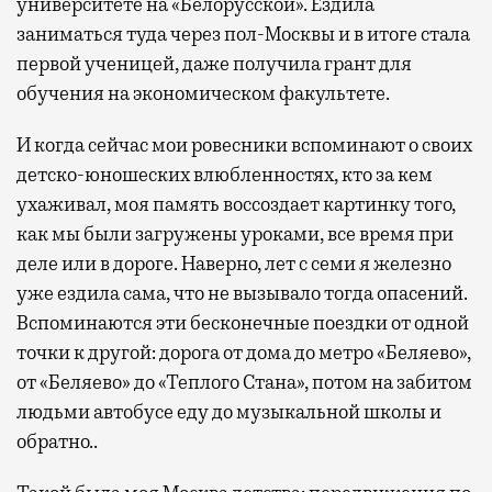
университете на «Белорусской». Ездила
заниматься туда через пол-Москвы и в итоге стала
первой ученицей, даже получила грант для
обучения на экономическом факультете.
И когда сейчас мои ровесники вспоминают о своих
детско-юношеских влюбленностях, кто за кем
ухаживал, моя память воссоздает картинку того,
как мы были загружены уроками, все время при
деле или в дороге. Наверно, лет с семи я железно
уже ездила сама, что не вызывало тогда опасений.
Вспоминаются эти бесконечные поездки от одной
точки к другой: дорога от дома до метро «Беляево»,
от «Беляево» до «Теплого Стана», потом на забитом
людьми автобусе еду до музыкальной школы и
обратно..