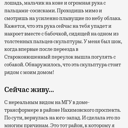
лошадь, мальчик на коне и огромная рука с
пальцами-сосисками. Проходишь мимо и
смотришь на усиленно плывущие по небу облака.
Кажется, что эта рука сейчас на тебя упадет и
накроет вместе с бабочкой, сидящей на одном из
толстенных пальцев скульптуры. У меня был шок,
когда впервые после переезда в
Староконюшенный переулок вышла погулять с
собакой. Обнаружилось, что эта скульптура стоит
рядом с моим домом!
Сейчас живу…
С нереальным видом на МГУ в доме-
трансформере в районе Нахимовского проспекта.
По сути, вернулась на юго-запад. И сделала это по
многим причинам. Это тот район, к которому я