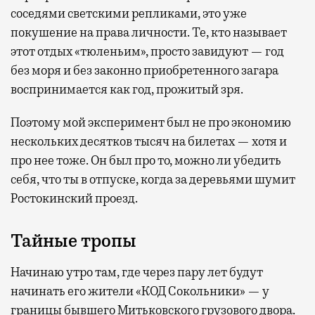
соседями светскими репликами, это уже
покушение на права личности. Те, кто называет
этот отдых «тюленьим», просто завидуют — год
без моря и без законно приобретенного загара
воспринимается как год, прожитый зря.
Поэтому мой эксперимент был не про экономию
нескольких десятков тысяч на билетах — хотя и
про нее тоже. Он был про то, можно ли убедить
себя, что ты в отпуске, когда за деревьями шумит
Ростокинский проезд.
Тайные тропы
Начинаю утро там, где через пару лет будут
начинать его жители «КОД Сокольники» — у
границы бывшего Митьковского грузового двора.