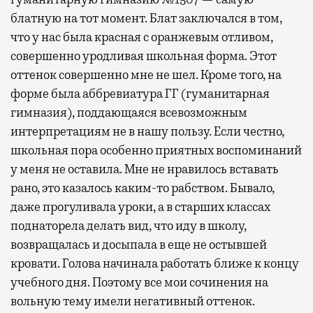
блатную на тот момент. Блат заключался в том,
что у нас была красная с оранжевым отливом,
совершенно уродливая школьная форма. Этот
оттенок совершенно мне не шел. Кроме того, на
форме была аббревиатура ГГ (гуманитарная
гимназия), поддающаяся всевозможным
интерпретациям не в нашу пользу. Если честно,
школьная пора особенно приятных воспоминаний
у меня не оставила. Мне не нравилось вставать
рано, это казалось каким-то рабством. Бывало,
даже прогуливала уроки, а в старших классах
поднаторела делать вид, что иду в школу,
возвращалась и досыпала в еще не остывшей
кровати. Голова начинала работать ближе к концу
учебного дня. Поэтому все мои сочинения на
вольную тему имели негативный оттенок.