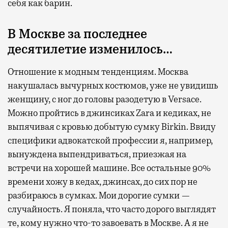
себя как барин.
В Москве за последнее
десятилетие изменилось…
Отношение к модным тенденциям. Москва
накушалась вычурных костюмов, уже не увидишь
женщину, с ног до головы разодетую в Versace.
Можно пройтись в джинсиках Zara и кедиках, не
выпячивая с кровью добытую сумку Birkin. Ввиду
специфики адвокатской профессии я, например,
вынуждена выпендриваться, приезжая на
встречи на хорошей машине. Все остальные 90%
времени хожу в кедах, джинсах, до сих пор не
разбираюсь в сумках. Мои дорогие сумки —
случайность. Я поняла, что часто дорого выглядят
те, кому нужно что-то завоевать в Москве. А я не