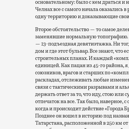
основательному: было с кем драться и 
Челнах все с самого начала оказались 
одну территорию и доказывающие свои
Второе обстоятельство — то самое деле
заменявшие нормальную топографию. Я,
— 13-подъездная девятиэтажка. Ни тогда
дом и где этот бульвар. Все знают, что 
строительных планах. И каждый «компл
единицей. Как пацан из 45-го района, я
союзников, врагов и старших по «компл
раскладах, отслеживать любые измене
связи с тактическими разрывами и аль
держать ответ за то, что иду, стою или
отпечаток на все. Так было, наверное, с 
когда и происходит действие «Города Б
Позднее он вошел в историю под назва
Татарстана, расположенной в 250 км от