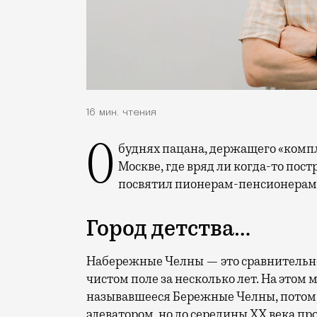
16 мин. чтения
О буднях пацана, держащего «комплекс» в Челнах, о жизни мусульманина в
Москве, где вряд ли когда-то пост
посвятил пионерам-пенсионерам
Город детства…
Набережные Челны — это сравнительно
чистом поле за несколько лет. На этом м
называвшееся Бережные Челны, потом 
элеватором, но до середины ХХ века про