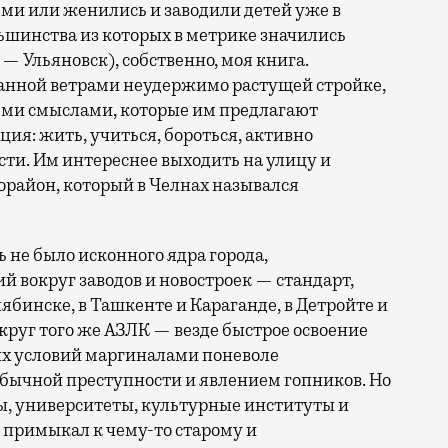
ми или женились и заводили детей уже в
льшинства из которых в метрике значились
 — Ульяновск), собственно, моя книга.
танной ветрами неудержимо растущей стройке,
теми смыслами, которые им предлагают
ия: жить, учиться, бороться, активно
сти. Им интереснее выходить на улицу и
орайон, который в Челнах назывался
ь не было исконного ядра города,
 вокруг заводов и новостроек — стандарт,
ябинске, в Ташкенте и Караганде, в Детройте и
круг того же АЗЛК — везде быстрое освоение
х условий маргиналами поневоле
обычной преступности и явлением гопников. Но
ы, университеты, культурные институты и
 примыкал к чему-то старому и