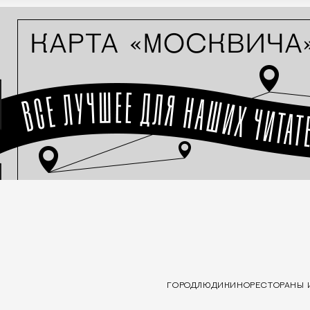
ГОРОД
ЛЮДИ
КИНО
РЕСТОРАНЫ 