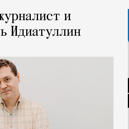
 журналист и
ль Идиатуллин