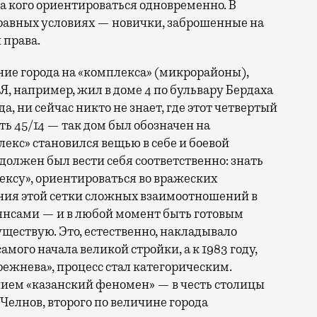
на кого ориентироваться одновременно. В
в равных условиях — новички, заброшенные на
 права.
ние города на «комплекса» (микрорайоны),
 например, жил в доме 4 по бульвару Бердаха
, ни сейчас никто не знает, где этот четвертый
есть 45/14 — так дом был обозначен на
екс» становился вещью в себе и боевой
 должен был вести себя соответственно: знать
ексу», ориентироваться во вражеских
ния этой сетки сложных взаимоотношений в
янсами — и в любой момент быть готовым
 существую. Это, естественно, накладывало
самого начала великой стройки, а к 1983 году,
режнева», процесс стал категорическим.
нием «казанский феномен» — в честь столицы
 Челнов, второго по величине города