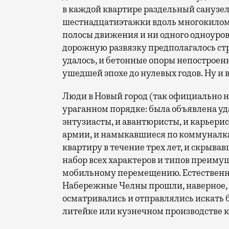
в каждой квартире раздельный санузел
шестнадцатиэтажки вдоль многокилом
полосы движения и ни одного одноуро
дорожную развязку предполагалось стро
удалось, и бетонные опоры непостроен
ушедшей эпохе до нулевых годов. Ну и 
Люди в Новый город (так официально н
ураганном порядке: была объявлена уд
энтузиасты, и авантюристы, и карьери
армии, и намыкавшиеся по коммуналк
квартиру в течение трех лет, и скры
набор всех характеров и типов преиму
мобильному перемещению. Естественно,
Набережные Челны прошли, наверное,
осматривались и отправлялись искать б
литейке или кузнечном производстве к