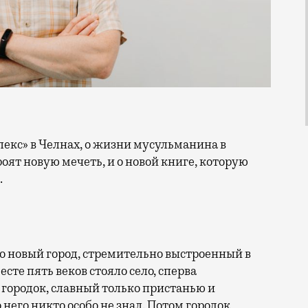
роят новую мечеть, и о новой книге, которую
.
 новый город, стремительно выстроенный в
есте пять веков стояло село, сперва
городок, славный только пристанью и
 него никто особо не знал. Потом городок