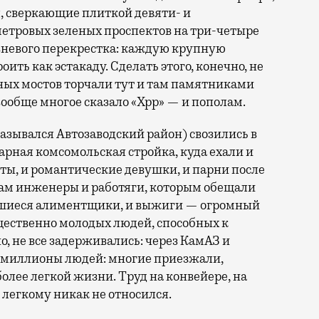
, сверкающие плиткой девяти- и
етровых зеленых проспектов на три-четыре
вневого перекрестка: каждую крупную
ить как эстакаду. Сделать этого, конечно, не
ных мостов торчали тут и там памятниками
вообще многое сказало «Хрр» — и пополам.
азывался Автозаводский район) свозились в
арная комсомольская стройка, куда ехали и
сты, и романтические девушки, и парни после
ам инженеры и работяги, которым обещали
вавшиеся алиментщики, и выжиги — огромный
щественно молодых людей, способных к
 не все задерживались: через КамАЗ и
 миллионы людей: многие приезжали,
олее легкой жизни. Труд на конвейере, на
 легкому никак не относился.