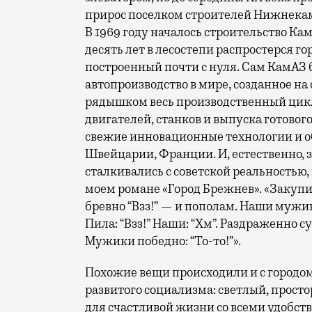
прирос поселком строителей Нижнекамс
В 1969 году началось строительство Кам
десять лет в лесостепи распростерся г
построенный почти с нуля. Сам КамАЗ 
автопроизводство в мире, созданное на
рядышком весь производственный цикл
двигателей, станков и выпуска готовог
свежие инновационные технологии и о
Швейцарии, Франции. И, естественно, 
сталкивались с советской реальностью,
моем романе «Город Брежнев». «Закуп
бревно “Взз!” — и пополам. Наши мужи
Пила: “Взз!” Наши: “Хм”. Раздраженно с
Мужики победно: “То-то!”».
Похожие вещи происходили и с городом
развитого социализма: светлый, прост
для счастливой жизни со всеми удобств