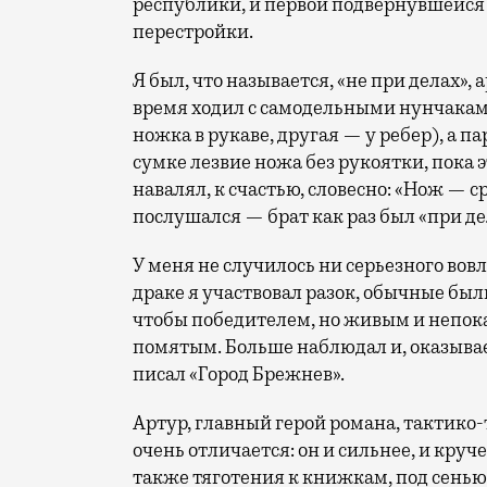
республики, и первой подвернувшейся
перестройки.
Я был, что называется, «не при делах», 
время ходил с самодельными нунчакам
ножка в рукаве, другая — у ребер), а п
сумке лезвие ножа без рукоятки, пока э
навалял, к счастью, словесно: «Нож — с
послушался — брат как раз был «при де
У меня не случилось ни серьезного вов
драке я участвовал разок, обычные был
чтобы победителем, но живым и непок
помятым. Больше наблюдал и, оказывает
писал «Город Брежнев».
Артур, главный герой романа, тактик
очень отличается: он и сильнее, и круче
также тяготения к книжкам, под сенью