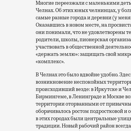
Многие переезжали с маленькими деть
Челнах. Об этих юных челнинцах, у бо
самые разные города и деревни (у меня
Оказавшись в новом месте, на просвис
они понимали, что не удовлетворены 
родители, школы, пионерская организац
участвовать в общественной деятельно
«держать землю»: защищать свой микр
«комплекс».
В Челнах это было вдвойне удобно. Здес
возникновение неспокойных территорий
происходивший везде: в Иркутске и Чел
Бирмингеме, в Ленинграде и Москве во
территории оторванными от привычны
оборачивалось ростом подростковой и 
в этих городах были центральные улиц
традиции. Новый рабочий район всегда