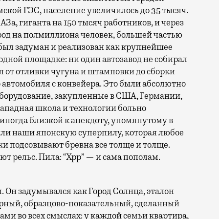
кой ГЭС, население увеличилось до 35 тысяч.
АЗа, гиганта на 150 тысяч работников, и через
ород на полмиллиона человек, большей частью
был задуман и реализован как крупнейшее
 одной площадке: ни один автозавод не собирал
 от отливки чугуна и штамповки до сборки
о автомобиля с конвейера. Это были абсолютно
борудование, закупленные в США, Германии,
западная школа и технологии больно
 иногда близкой к анекдоту, упомянутому в
или наши японскую суперпилу, которая любое
ки подсовывают бревна все толще и толще.
уют рельс. Пила: “Хрр” — и сама пополам.
. Он задумывался как Город Солнца, эталон
орный, образцово-показательный, сделанный
ами во всех смыслах: у каждой семьи квартира,