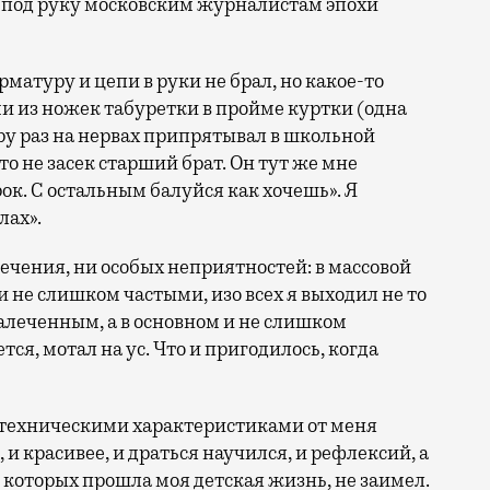
 под руку московским журналистам эпохи
арматуру и цепи в руки не брал, но какое-то
и из ножек табуретки в пройме куртки (одна
ару раз на нервах припрятывал в школьной
то не засек старший брат. Он тут же мне
рок. С остальным балуйся как хочешь». Я
лах».
лечения, ни особых неприятностей: в массовой
и не слишком частыми, изо всех я выходил не то
алеченным, а в основном и не слишком
ся, мотал на ус. Что и пригодилось, когда
о-техническими характеристиками от меня
, и красивее, и драться научился, и рефлексий, а
 которых прошла моя детская жизнь, не заимел.