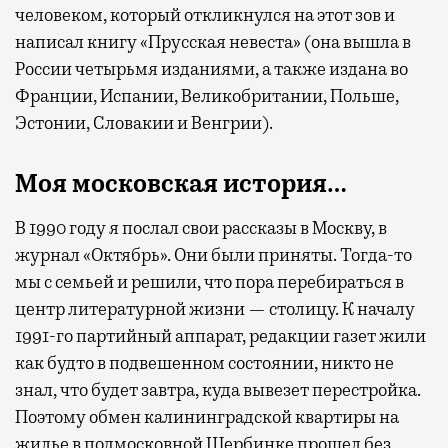
человеком, который откликнулся на этот зов и
написал книгу «Прусская невеста» (она вышла в
России четырьмя изданиями, а также издана во
Франции, Испании, Великобритании, Польше,
Эстонии, Словакии и Венгрии).
Моя московская история…
В 1990 году я послал свои рассказы в Москву, в
журнал «Октябрь». Они были приняты. Тогда-то
мы с семьей и решили, что пора перебираться в
центр литературной жизни — столицу. К началу
1991-го партийный аппарат, редакции газет жили
как будто в подвешенном состоянии, никто не
знал, что будет завтра, куда вывезет перестройка.
Поэтому обмен калининградской квартиры на
жилье в подмосковной Щербинке прошел без