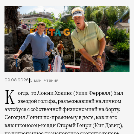
09.08.2026
3 мин. чтения
Когда-то Лонни Хокинс (Уилл Феррелл) был
звездой гольфа, разъезжавшей на личном
автобусе с собственной физиономией на борту.
Сегодня Лонни по-прежнему в деле, как и его
клюшконосец-кедди Старый Генри (Кит Дэвид),
но потрепанное транспортное средство теперь