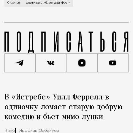
В минувший уикенд маленькая Старица в Тверской об
Старица
фестиваль «Карандаш-фест»
Реклама
Редакция Москвич Mag
В «Ястребе» Уилл Феррелл в
Город
одиночку ломает старую добрую
комедию и бьет мимо лунки
Кино
Ярослав Забалуев