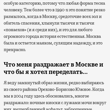
особую категорию, потому что любая форма тесна
человеку. Тем более что в 1990-х это понятие резко
размылось, когда в Москву, средоточие всех зол и
обитель спасения, хлынули тысячи и тысячи
«понаехов» (и я среди них), и это для любого
огромного города история естественная. Москва
была и остается маяком, сулящим надежду, и это
прекрасно.
Что меня раздражает в Москве и
что бы я хотел переделать…
Я веду замкнутый образ жизни, редко выбираюсь
из своего района Орехово-Борисово Южное. Когда
мы в 2004 году здесь обосновались, многое
раздражало: ночные киоски с лужами мочи вокруг
них, выщербленный асфальт, заброшенные