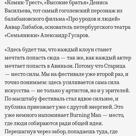
«Комик-Трест», «Высокие братья» Дениса
Васильева, тот самый гоголевский персонаж из
балабановского фильма «Про уродов и людей»
Анвар Либабов, основатель петербургского театра
«Семьянюки» Александр Гусаров.
«Здесь будет так, что каждый клоун станет
мечтать попасть сюда — так же, как каждый актер
мечтает попасть в Авиньон. Потому что Старица
— место силы. Мы на фестивале уже второй раз, и
точно понимаем: здесь усиливается сама сила
искусства — не только у артистов, но и у зрителей.
По масштабу фестиваль стал вдвое сильнее, и
публика приезжает уже с другой энергией. Это
уже немного напоминает Burning Man — место,
где люди собираются ради общей идеи.
Перешагнув через забор, попадаешь туда, где