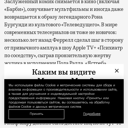
Заслуженный комик снимается в кино (включая
«Барби»), озвучивает мультфильмы и иногда даже
возвращается к образу легендарного Рона
Бургунди из культового «Телеведущего». В мире
современных телесериалов он тоже не новичок:
несколько лет назад Феррелл сделал шаг в сторону
от привычного амплуа в шоу Apple TV+ «Психиатр
по соседству», сыграв пронзительную жертву
жулика в исполнении Пола Радда. «Ястреб»,
×
напротив, возвращение к базовым настройкам.
На первый взгляд «Ястреб» выглядит несколько
Мы используем файлы Сookie и метрические системы для сбора и
Уведомление 
анализа информации о производительности и использовании сайта,
запоздавшим. В прошлом году на том же Apple
а также для улучшения и индивидуальной настройки
TV+ вышел «Король гольфа» с Оуэном Уилсоном,
предоставления информации. Нажимая кнопку «Принять» или
продолжая пользоваться сайтом, вы соглашаетесь на обработку
который завоевал публику и обеспечил сериалу
файлов Cookie и данных метрических систем.
продление на второй сезон. Одной комедии про
Принять
Подробнее
гольф миру должно быть достаточно, но не тут-то