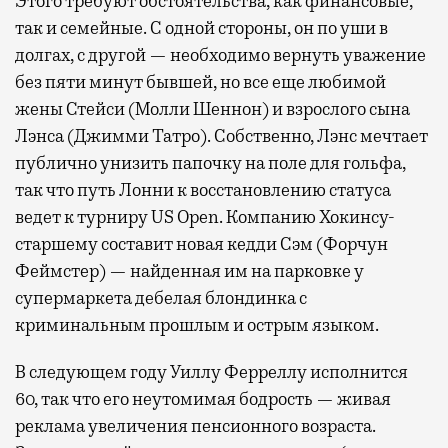
Этого требуют обстоятельства, как финансовые,
так и семейные. С одной стороны, он по уши в
долгах, с другой — необходимо вернуть уважение
без пяти минут бывшей, но все еще любимой
жены Стейси (Молли Шеннон) и взрослого сына
Лэнса (Джимми Татро). Собственно, Лэнс мечтает
публично унизить папочку на поле для гольфа,
так что путь Лонни к восстановлению статуса
ведет к турниру US Open. Компанию Хокинсу-
старшему составит новая кедди Сэм (Форчун
Феймстер) — найденная им на парковке у
супермаркета дебелая блондинка с
криминальным прошлым и острым языком.
В следующем году Уиллу Ферреллу исполнится
60, так что его неутомимая бодрость — живая
реклама увеличения пенсионного возраста.