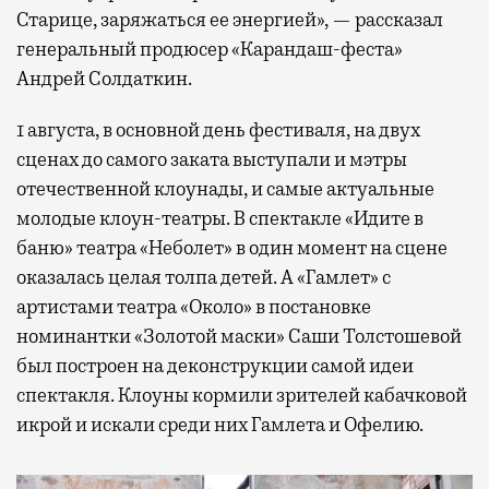
Старице, заряжаться ее энергией», — рассказал
генеральный продюсер «Карандаш-феста»
Андрей Солдаткин.
1 августа, в основной день фестиваля, на двух
сценах до самого заката выступали и мэтры
отечественной клоунады, и самые актуальные
молодые клоун-театры. В спектакле «Идите в
баню» театра «Неболет» в один момент на сцене
оказалась целая толпа детей. А «Гамлет» с
артистами театра «Около» в постановке
номинантки «Золотой маски» Саши Толстошевой
был построен на деконструкции самой идеи
спектакля. Клоуны кормили зрителей кабачковой
икрой и искали среди них Гамлета и Офелию.