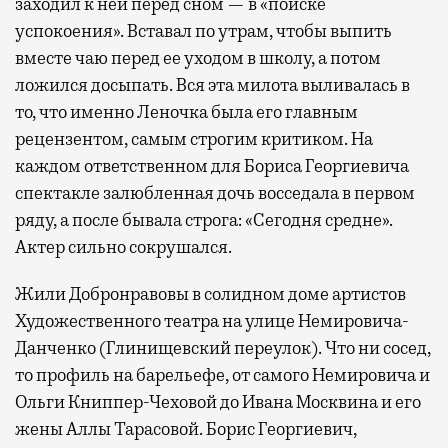
заходил к ней перед сном — в «поиске
успокоения». Вставал по утрам, чтобы выпить
вместе чаю перед ее уходом в школу, а потом
ложился досыпать. Вся эта милота выливалась в
то, что именно Леночка была его главным
рецензентом, самым строгим критиком. На
каждом ответственном для Бориса Георгиевича
спектакле залюбленная дочь восседала в первом
ряду, а после бывала строга: «Сегодня средне».
Актер сильно сокрушался.
Жили Добронравовы в солидном доме артистов
Художественного театра на улице Немировича-
Данченко (Глинищевский переулок). Что ни сосед,
то профиль на барельефе, от самого Немировича и
Ольги Книппер-Чеховой до Ивана Москвина и его
жены Аллы Тарасовой. Борис Георгиевич,