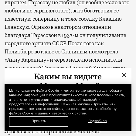
впрочем, Тарасову не любил (он вообще мало кого
любил и не скрывал этого), зато боготворил ее
известную соперницу и тоже соседку Клавдию
Еланскую. Однако в некотором отношении
благодаря Тарасовой в 1937-м он получил звание
народного артиста СССР. После того как
Политбюро во главе со Сталиным посмотрело
«Анну Каренину» и через неделю исполнители
главных ролей Тарасова и Николай Хмелев стали
×
народными, а МХАТ СССР получил орден Ленина,
к наградному списку добавили и Добронравова:
Сталин ценил этого артиста.
Мы используем файлы Сookie и метрические системы для сбора и
Уведомление 
анализа информации о производительности и использовании сайта,
а также для улучшения и индивидуальной настройки
предоставления информации. Нажимая кнопку «Принять» или
Летом выезжали на дачу, построенную на гонорар
продолжая пользоваться сайтом, вы соглашаетесь на обработку
за фильм «Петербургская ночь» по Достоевскому
файлов Cookie и данных метрических систем.
Принять
Подробнее
(1934). Дача была на Монинской ветке
Ярославского направления в местечке