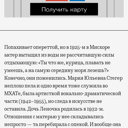
Попахивает опереттой, но в 1925-м в Мисхоре
актер вытащил из воды не рассчитавшую силы
отдыхающую: «Ты что же, курица, плавать не
умеешь, а на самую середину моря лезешь?»
Конечно, они поженились. Мария Юльевна Стегер
неплохо пела и одно время тоже служила во
МХАТе, была артисткой вокально-драматической
части (1942–1955), но следа в искусстве не
оставила. Дочь Леночка родилась в 1932-м.
Отношения с матерью у нее складывались
непросто — та перебирала с опекой. И вообще она