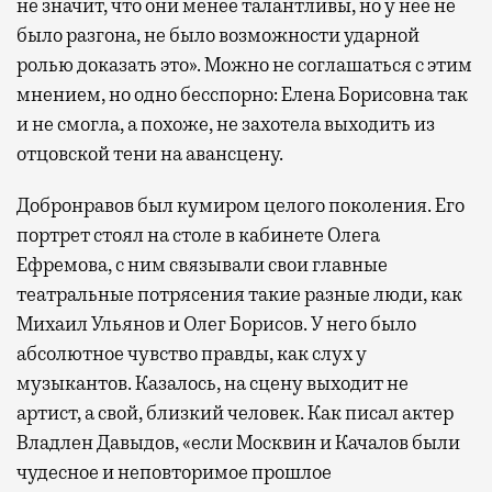
не значит, что они менее талантливы, но у нее не
было разгона, не было возможности ударной
ролью доказать это». Можно не соглашаться с этим
мнением, но одно бесспорно: Елена Борисовна так
и не смогла, а похоже, не захотела выходить из
отцовской тени на авансцену.
Добронравов был кумиром целого поколения. Его
портрет стоял на столе в кабинете Олега
Ефремова, с ним связывали свои главные
театральные потрясения такие разные люди, как
Михаил Ульянов и Олег Борисов. У него было
абсолютное чувство правды, как слух у
музыкантов. Казалось, на сцену выходит не
артист, а свой, близкий человек. Как писал актер
Владлен Давыдов, «если Москвин и Качалов были
чудесное и неповторимое прошлое