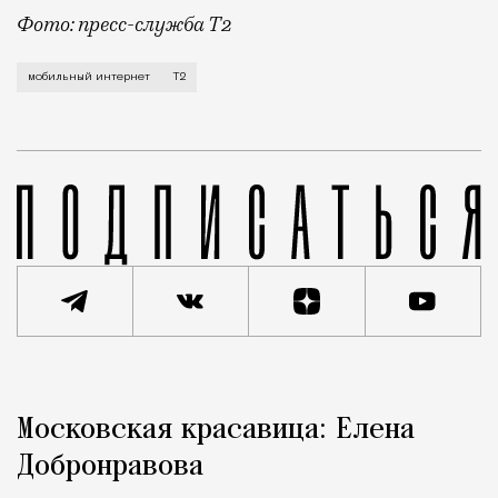
Фото: пресс-служба Т2
Мобильный оператор Т2 завершил работы по увеличе
мобильный интернет
Т2
Реклама
Редакция Москвич Mag
Московская красавица: Елена
Город
Добронравова