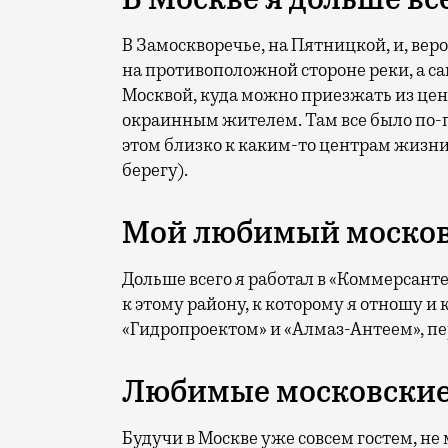
В Замоскворечье, на Пятницкой, и, веро
на противоположной стороне реки, а с
Москвой, куда можно приезжать из цент
окраинным жителем. Там все было по-п
этом близко к каким-то центрам жизни,
берегу).
Мой любимый моско
Дольше всего я работал в «Коммерсанте
к этому району, к которому я отношу 
«Гидропроектом» и «Алмаз-Антеем», пе
Любимые московские
Будучи в Москве уже совсем гостем, не 