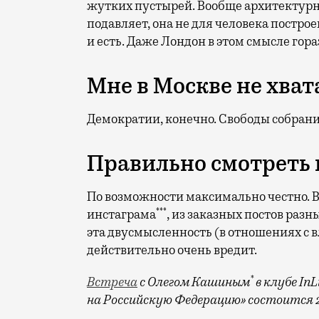
жутких пустырей. Вообще архитектурн
подавляет, она не для человека построен
и есть. Даже Лондон в этом смысле гор
Мне в Москве не хват
Демократии, конечно. Свободы собрани
Правильно смотреть
По возможности максимально честно. Во
***
инстаграма
, из заказных постов разн
эта двусмысленность (в отношениях с вл
действительно очень вредит.
*
Встреча
с Олегом Кашиным
в клубе
InL
на Российскую Федерацию» состоится 