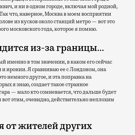
вич, и ни в одном городе, включая мой родной,
Так что, наверное, Москва в моем восприятии
голове из кусков около станций метро — вот это
ого московского года, которое я помню.
идится из-за границы…
ый именно в том значении, в каком его сейчас
и иронии. Я сравниваю ее с Лондоном, она
это немного другое, и эта поправка на
орых я знаю, создает такое странное
ара — мало кто сомневается, что дальше будет
я вот этим, очевидно, действительно неплохим
 от жителей других