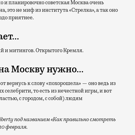
о и планировочно советская Москва очень
а, это не миф из института «Стрелка», а так оно
аздо приятнее.
ает…
й и митингов. Открытого Кремля.
 на Москву нужно…
т вернусь к слову «похорошела» — оно ведь из
ых селебрити, то есть из нечестной игры, и вот
астью, с городом, с собой) людям
iberty
под названием «Как правильно смотреть
20 февраля.