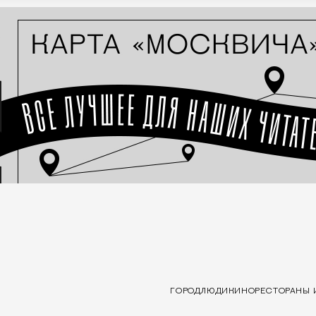
ГОРОД
ЛЮДИ
КИНО
РЕСТОРАНЫ 