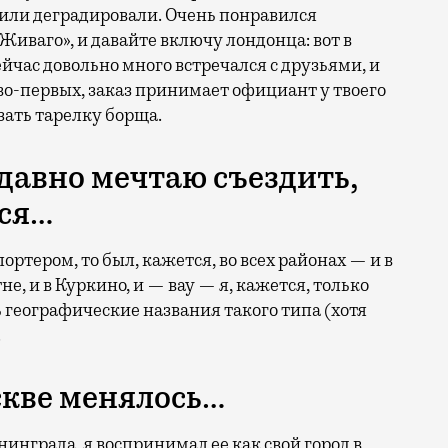
 или деградировали. Очень понравился
 Живаго», и давайте включу лондонца: вот в
ейчас довольно много встречался с друзьями, и
е, во-первых, заказ принимает официант у твоего
зать тарелку борща.
 давно мечтаю съездить,
тся…
ортером, то был, кажется, во всех районах — и в
не, и в Куркино, и — вау — я, кажется, только
 географические названия такого типа (хотя
.
скве менялось…
нинграда, я воспринимал ее как свой город в