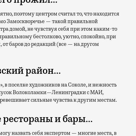
ятно, поэтому центром считал то, что находится
амо Замоскворечье — такой правильной
ра домой, не чувствуя себя при этом каким-то
равильному бестолково, уютно, спокойно, при
 от баров до редакций (все — на другом
вский район…
», в поселке художников на Соколе, и нежность
и кусок Волоколамки—Ленинградки с МАИ,
ревешивает сильные чувства к другим местам.
 рестораны и бары…
могу назвать себя экспертом — многие места, в