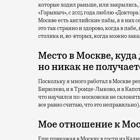
которые ходил раньше, или закрылись,
«Горыныч», с 2015 года люблю «Доктора
Москве есть английские пабы, я в них с
это так странно и здорово, когда в паб
столика и, во-вторых, когда можно зака
Место в Москве, куда
но никак не получае
Поскольку я много работал в Москве реп
Бирюлево, и в Троице-Лыково, и в Капот
что научился по-московски не склонять
все равно считаю, что это неправильно)
Мое отношение к Мо
Еще приезжая в Москву в гости из Кали