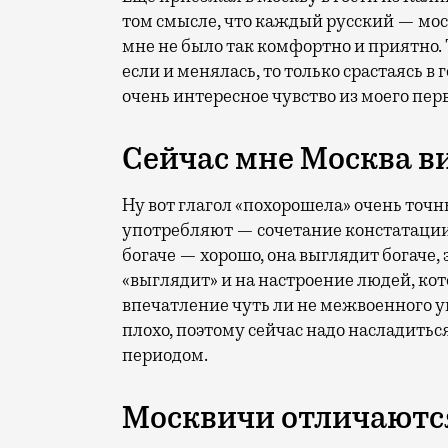
том смысле, что каждый русский — моск
мне не было так комфортно и приятно. 
если и менялась, то только срастаясь в 
очень интересное чувство из моего перв
Сейчас мне Москва в
Ну вот глагол «похорошела» очень точн
употребляют — сочетание констатации 
богаче — хорошо, она выглядит богаче, 
«выглядит» и на настроение людей, кот
впечатление чуть ли не межвоенного уг
плохо, поэтому сейчас надо насладитьс
периодом.
Москвичи отличаются