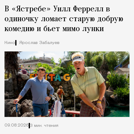
Реклама
Редакция Москвич Mag
В «Ястребе» Уилл Феррелл в
Город
одиночку ломает старую добрую
комедию и бьет мимо лунки
Кино
Ярослав Забалуев
09.08.2026
3 мин. чтения