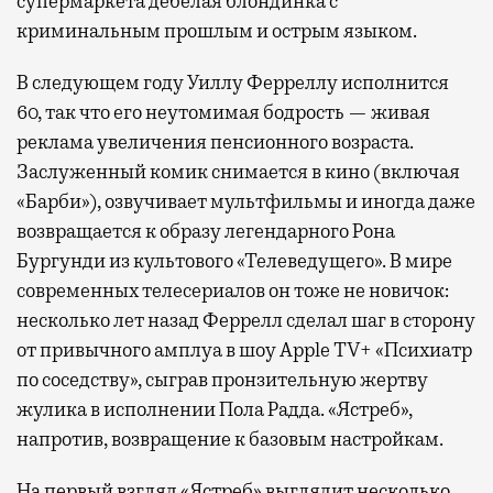
супермаркета дебелая блондинка с
криминальным прошлым и острым языком.
В следующем году Уиллу Ферреллу исполнится
60, так что его неутомимая бодрость — живая
реклама увеличения пенсионного возраста.
Заслуженный комик снимается в кино (включая
«Барби»), озвучивает мультфильмы и иногда даже
возвращается к образу легендарного Рона
Бургунди из культового «Телеведущего». В мире
современных телесериалов он тоже не новичок:
несколько лет назад Феррелл сделал шаг в сторону
от привычного амплуа в шоу Apple TV+ «Психиатр
по соседству», сыграв пронзительную жертву
жулика в исполнении Пола Радда. «Ястреб»,
напротив, возвращение к базовым настройкам.
На первый взгляд «Ястреб» выглядит несколько