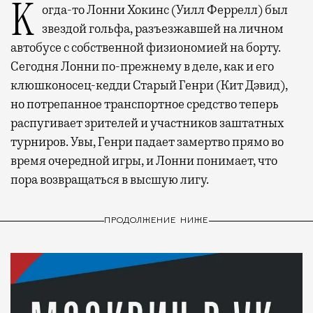
Когда-то Лонни Хокинс (Уилл Феррелл) был
звездой гольфа, разъезжавшей на личном
автобусе с собственной физиономией на борту.
Сегодня Лонни по-прежнему в деле, как и его
клюшконосец-кедди Старый Генри (Кит Дэвид),
но потрепанное транспортное средство теперь
распугивает зрителей и участников заштатных
турниров. Увы, Генри падает замертво прямо во
время очередной игры, и Лонни понимает, что
пора возвращаться в высшую лигу.
ПРОДОЛЖЕНИЕ НИЖЕ