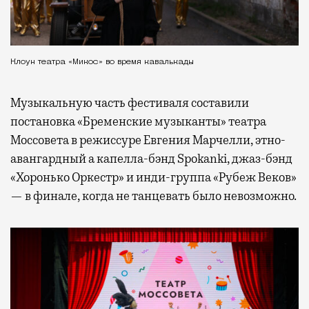
Клоун театра «Микос» во время кавалькады
Музыкальную часть фестиваля составили
постановка «Бременские музыканты» театра
Моссовета в режиссуре Евгения Марчелли, этно-
авангардный а капелла-бэнд Spokanki, джаз-бэнд
«Хоронько Оркестр» и инди-группа «Рубеж Веков»
— в финале, когда не танцевать было невозможно.