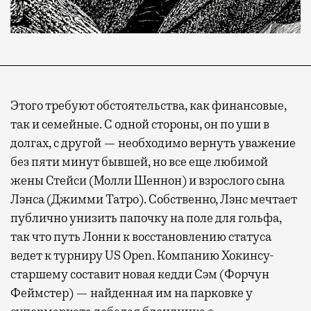
Этого требуют обстоятельства, как финансовые,
так и семейные. С одной стороны, он по уши в
долгах, с другой — необходимо вернуть уважение
без пяти минут бывшей, но все еще любимой
жены Стейси (Молли Шеннон) и взрослого сына
Лэнса (Джимми Татро). Собственно, Лэнс мечтает
публично унизить папочку на поле для гольфа,
так что путь Лонни к восстановлению статуса
ведет к турниру US Open. Компанию Хокинсу-
старшему составит новая кедди Сэм (Форчун
Феймстер) — найденная им на парковке у