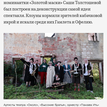
номинантки «Золотой маски» Саши Толстошевой
был построен на деконструкции самой идеи
спектакля. Клоуны кормили зрителей кабачковой
икрой и искали среди них Гамлета и Офелию.
Артисты театра «Около», «Высокие братья», оркестр «Пакава Ить»