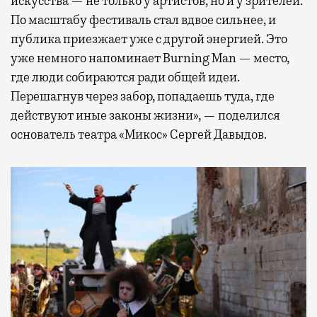
искусства — не только у артистов, но и у зрителей.
По масштабу фестиваль стал вдвое сильнее, и
публика приезжает уже с другой энергией. Это
уже немного напоминает Burning Man — место,
где люди собираются ради общей идеи.
Перешагнув через забор, попадаешь туда, где
действуют иные законы жизни», — поделился
основатель театра «Микос» Сергей Давыдов.