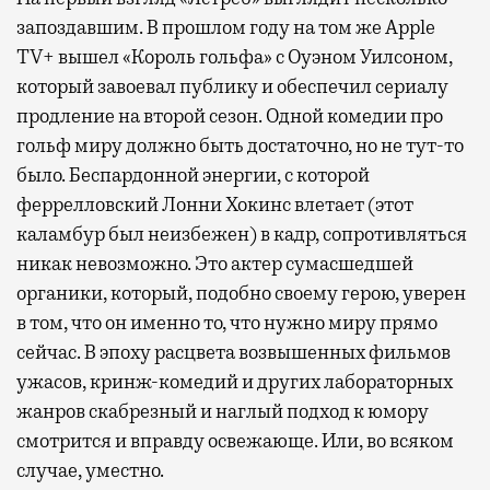
запоздавшим. В прошлом году на том же Apple
TV+ вышел «Король гольфа» с Оуэном Уилсоном,
который завоевал публику и обеспечил сериалу
продление на второй сезон. Одной комедии про
гольф миру должно быть достаточно, но не тут-то
было. Беспардонной энергии, с которой
феррелловский Лонни Хокинс влетает (этот
каламбур был неизбежен) в кадр, сопротивляться
никак невозможно. Это актер сумасшедшей
органики, который, подобно своему герою, уверен
в том, что он именно то, что нужно миру прямо
сейчас. В эпоху расцвета возвышенных фильмов
ужасов, кринж-комедий и других лабораторных
жанров скабрезный и наглый подход к юмору
смотрится и вправду освежающе. Или, во всяком
случае, уместно.