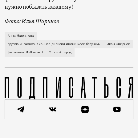
нужно побывать каждому!
Фото: Илья Шариков
Лидер группы Ваня Смирнов (стоит: первый слева) и
Анна Маклакова
группа «Краснознаменная дивизия имени моей бабушки»
Иван Смирнов
фестиваль Motherland
Это мой город
Статья
Анастасия Медвецкая