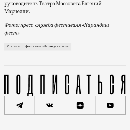
руководитель Театра Моссовета Евгений
Марчелли.
Фото: пресс-служба фестиваля «Карандаш-
фест»
В минувший уикенд маленькая Старица в Тверской об
Старица
фестиваль «Карандаш-фест»