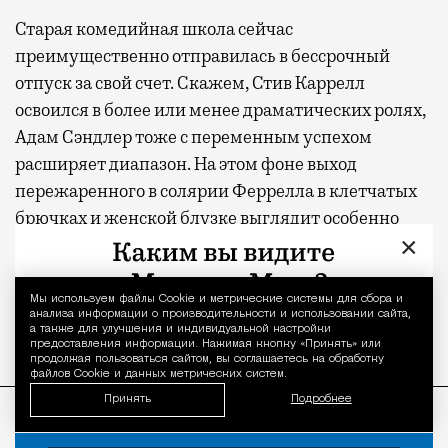
Старая комедийная школа сейчас
преимущественно отправилась в бессрочный
отпуск за свой счет. Скажем, Стив Каррелл
освоился в более или менее драматических ролях,
Адам Сэндлер тоже с переменным успехом
расширяет диапазон. На этом фоне выход
пережаренного в солярии Феррелла в клетчатых
брючках и женской блузке выглядит особенно
×
эффектно. В «Ястребе» почти нарочито не звучит
ни одна повесточная тема, однако герой слишком
уж похож на действующего президента США,
Мы используем файлы Сookie и метрические системы для сбора и
Уведомление 
анализа информации о производительности и использовании сайта,
чтобы записать авторов в эскаписты.
а также для улучшения и индивидуальной настройки
предоставления информации. Нажимая кнопку «Принять» или
продолжая пользоваться сайтом, вы соглашаетесь на обработку
файлов Cookie и данных метрических систем.
ПРОДОЛЖЕНИЕ НИЖЕ
Принять
Подробнее