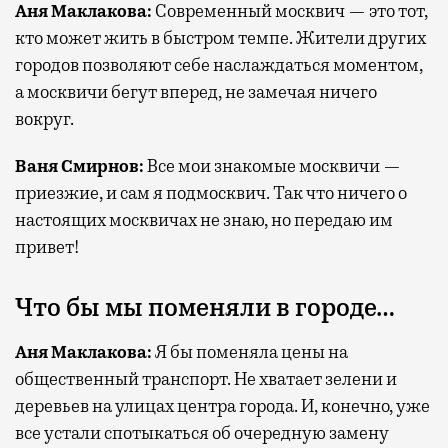
Аня Маклакова
:
Современный москвич — это тот,
кто может жить в быстром темпе. Жители других
городов позволяют себе наслаждаться моментом,
а москвичи бегут вперед, не замечая ничего
вокруг.
Ваня Смирнов
:
Все мои знакомые москвичи —
приезжие, и сам я подмосквич. Так что ничего о
настоящих москвичах не знаю, но передаю им
привет!
Что бы мы поменяли в городе…
Аня Маклакова
:
Я бы поменяла цены на
общественный транспорт. Не хватает зелени и
деревьев на улицах центра города. И, конечно, уже
все устали спотыкаться об очередную замену