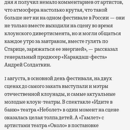
дня я получил немало комментариев от артистов,
что атмосфера настолько крутая, что такой
больше нет ни на одном фестивале в России — они
не только вместе выходили на сцену во время
клоунского дивертисмента, но и могли общаться
каждое утро за завтраком, вместе гулять по
Старице, заряжаться ее энергией», — рассказал
генеральный продюсер «Карандаш-феста»
Андрей Солдаткин.
1 августа, в основной день фестиваля, на двух
сценах до самого заката выступали и мэтры
отечественной клоунады, и самые актуальные
молодые клоун-театры. В спектакле «Идите в
баню» театра «Неболет» в один момент на сцене
оказалась целая толпа детей. А «Гамлет» с
артистами театра «Около» в постановке