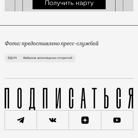
Фото: предоставлено пресс-службой
Все желающие набрать калорий к зиме под благовид
ВДНХ
Фабрика шоколадных открытий