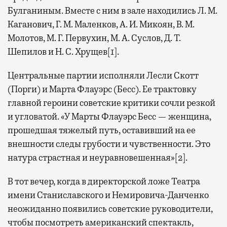
Булганиным. Вместе с ним в зале находились Л. М.
Каганович, Г. М. Маленков, А. И. Микоян, В. М.
Молотов, М. Г. Первухин, М. А. Суслов, Д. Т.
Шепилов и Н. С. Хрущев[1].
Центральные партии исполняли Лесли Скотт
(Порги) и Марта Флауэрс (Бесс). Ее трактовку
главной героини советские критики сочли резкой
и угловатой. «У Марты Флауэрс Бесс — женщина,
прошедшая тяжелый путь, оставивший на ее
внешности следы грубости и чувственности. Это
натура страстная и неуравновешенная»[2].
В тот вечер, когда в директорской ложе Театра
имени Станиславского и Немировича-Данченко
неожиданно появились советские руководители,
чтобы посмотреть американский спектакль,