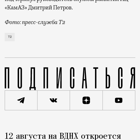
«КамАЗ» Дмитрий Петров.
Фото: пресс-служба Т2
Т2 развивает решения для автомобильной отрасли и
Т2
Реклама
Редакция Москвич Mag
12 августа на ВДНХ откроется
Город